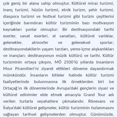
çok geniş bir alana sahip olmuştur. Kültürel miras turizmi,
inanç turizmi, hüzün turizmi, etnik turizm, şehir turizmi,
diaspora turizmi ve festival turizmi gibi turizm çeşitlerini
içeriğinde barındıran kültür turizminin bazı motivasyon
kaynakları şunlar olmuştur: Bir destinasyondaki tarihi
eserler, sanat eserleri, el sanatları, kültürel varlıklar,
gelenekler, atmosfer ve geleneksel sporlar;
destinasyondakilerin yaşam tarzları, yeme-içme alışkanlıkları
ve inançları; destinasyonun müzik kültürü ve tarihi. Kültür
turizminin ortaya çıkışını, MÖ 2500’lü yıllarda insanların
Mısır Piramitleri’ni ziyaret ettikleri döneme dayandırmak
mümkündür. İnsanların kitleler halinde kültür turizmi
faaliyetlerinde bulunmasına ilk örneklerden biri ise
Ortaçağ’ın ilk dönemlerinde Avrupa’daki gençlerin siyasi ve
kültürel edinimler elde etmek amacıyla Grand Tour adı
verilen turlarla seyahatlere çıkmalarıdır. Rönesans ve
İtalya’daki kültürel gelişmeler, kültür turizminin hızlanmasını
sağlayan tarihsel gelişmelerden olmuştur. Günümüzde,