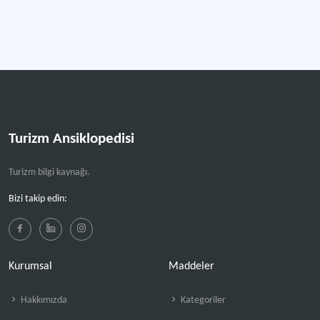
Bilimsel toplantı.
Kültürlerarası Turizm
Turizm alanında kültürel çeşitliliği ifade eden kavram.
Daha fazla
Turizm Ansiklopedisi
Turizm bilgi kaynağı.
Bizi takip edin:
Kurumsal
Maddeler
Hakkımızda
Kategoriler