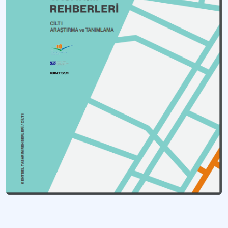
Yerel Yönetimler İçin Kentsel Tasarım Rehberi
Şehirlerin kimlik kazanması ve doğal-kültürel peyzajların korunmasını amaçlaya
Şehircilik Şürası 2017
Türkiye'nin şehircilik vizyonunu belirlemek ve geliştirmek amacıyla düzenlenen g
Tra1 Bölge Planı İlçeler Raporu
Kuzeydoğu Anadolu'daki ilçelerin sürdürülebilir kalkınma potansiyellerini değe
Kentsel Tasarım Rehberleri: Cilt I (Araştırma ve Tanımlama)
Şehirlerin sürdürülebilir gelişimi ve stratejik yönetimi tasarım süreci rehberi
Kentsel Tasarım Rehberleri: Cilt II (İçerik)
Şehirlerin sürdürülebilir gelişimini destekleyen kapsamlı kentsel tasarım başvu
Daha fazla