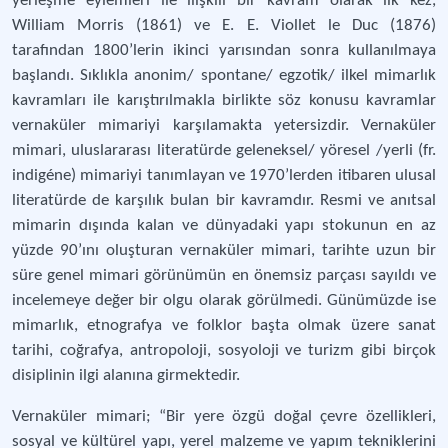
yerleşme eylemleri ile ilişkili bir kavram olarak ilk kez,
William Morris (1861) ve E. E. Viollet le Duc (1876)
tarafından 1800’lerin ikinci yarısından sonra kullanılmaya
başlandı. Sıklıkla anonim/ spontane/ egzotik/ ilkel mimarlık
kavramları ile karıştırılmakla birlikte söz konusu kavramlar
vernaküler mimariyi karşılamakta yetersizdir. Vernaküler
mimari, uluslararası literatürde geleneksel/ yöresel /yerli (fr.
indigéne) mimariyi tanımlayan ve 1970’lerden itibaren ulusal
literatürde de karşılık bulan bir kavramdır. Resmi ve anıtsal
mimarin dışında kalan ve dünyadaki yapı stokunun en az
yüzde 90’ını oluşturan vernaküler mimari, tarihte uzun bir
süre genel mimari görünümün en önemsiz parçası sayıldı ve
incelemeye değer bir olgu olarak görülmedi. Günümüzde ise
mimarlık, etnografya ve folklor başta olmak üzere sanat
tarihi, coğrafya, antropoloji, sosyoloji ve turizm gibi birçok
disiplinin ilgi alanına girmektedir.
Vernaküler mimari; “Bir yere özgü doğal çevre özellikleri,
sosyal ve kültürel yapı, yerel malzeme ve yapım tekniklerini