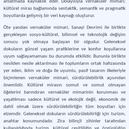
anlatmada kaynaklık eder. Dolayısıyla vernaküler mimari;
kültürel miras bağlamında sentaktik, semantik ve pragmatik
boyutlarda gelişmiş bir veri kaynağı oluşturur.
Öte yandan vernaküler mimari, Sanayi Devrimi ile birlikte
gerçekleşen sosyo-kültürel, bilimsel ve teknolojik değişim
sonucu yok olmaya başlayan bir olgudur. Geleneksel
dokuların güncel yaşam pratiklerine ve konfor koşullarına
uyum sağlayamaması bu durumda etkilidir. Bununla birlikte
nesilden nesile aktarılması ile toplumların ortak hafızasında
yer eden, iklim ve doğa ile uyumlu, pasif tasarım ilkeleriyle
biçimlenen vernaküler mimari, sürdürülebilirlik açısından
önemlidir. Kültürel mirasın somut ve somut olmayan
öğelerini barındıran vernaküler mimarinin korunması ve
yaşatılması sadece kültürel ve ekolojik değil, ekonomik de
dahil olmak üzere sürdürülebilirliğin tüm boyutları için
elzemdir. Geleneksel dokuların sürdürülebilirliği için turizm,
anahtar konumundadır. Zira bilinçli zihinler tarafından
kullanıldığında turizm, kültürel çeşitliliğin ve özgünlüğün