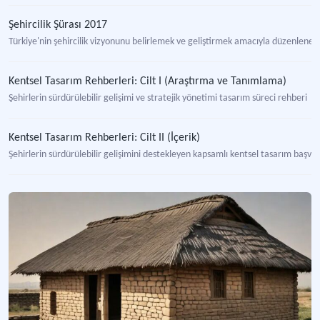
Şehircilik Şürası 2017
Türkiye'nin şehircilik vizyonunu belirlemek ve geliştirmek amacıyla düzenlenen g
Kentsel Tasarım Rehberleri: Cilt I (Araştırma ve Tanımlama)
Şehirlerin sürdürülebilir gelişimi ve stratejik yönetimi tasarım süreci rehberi
Kentsel Tasarım Rehberleri: Cilt II (İçerik)
Şehirlerin sürdürülebilir gelişimini destekleyen kapsamlı kentsel tasarım başvu
Kentsel Tasarım Rehberleri: Cilt III (Mevzuat)
Şehirlerin sürdürülebilir gelişimini destekleyen kapsamlı kentsel tasarım kaynağ
Meram Kentsel Tasarım Rehberi Cilt I (Kent Atlası)
"Meram ilçesinin sürdürülebilir gelişimini destekleyen kapsamlı kentsel tasarı
Meram Kentsel Tasarım Rehberi Cilt II (Strateji Belgesi)