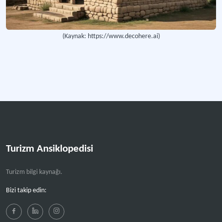
İlçenin sürdürülebilir gelişimi için stratejik tasarım aşamalarını ortaya koyan ç
Meram Kentsel Tasarım Rehberi Cilt IIII (Tasarım Rehberi)
(Kaynak: https://www.decohere.ai)
Şehirlerin sürdürülebilir ve estetik gelişimini destekleyen kapsamlı kaynak.
Geleneksel Mimari
yerel bilgi birikimi, yöresel işçilik ve yerele özgü malzeme kullanımıyla ortaya
Restitüsyon
Bir yapının özgün hâlinin bilimsel verilere dayanarak yorumlanmasını ifade ed
Turizm Ansiklopedisi
Daha fazla
Turizm bilgi kaynağı.
Bizi takip edin: