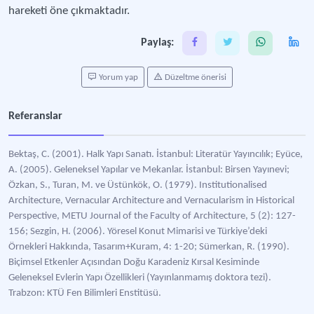
hareketi öne çıkmaktadır.
Paylaş:
Yorum yap
Düzeltme önerisi
Referanslar
Bektaş, C. (2001). Halk Yapı Sanatı. İstanbul: Literatür Yayıncılık; Eyüce,
A. (2005). Geleneksel Yapılar ve Mekanlar. İstanbul: Birsen Yayınevi;
Özkan, S., Turan, M. ve Üstünkök, O. (1979). Institutionalised
Architecture, Vernacular Architecture and Vernacularism in Historical
Perspective, METU Journal of the Faculty of Architecture, 5 (2): 127-
156; Sezgin, H. (2006). Yöresel Konut Mimarisi ve Türkiye’deki
Örnekleri Hakkında, Tasarım+Kuram, 4: 1-20; Sümerkan, R. (1990).
Biçimsel Etkenler Açısından Doğu Karadeniz Kırsal Kesiminde
Geleneksel Evlerin Yapı Özellikleri (Yayınlanmamış doktora tezi).
Trabzon: KTÜ Fen Bilimleri Enstitüsü.