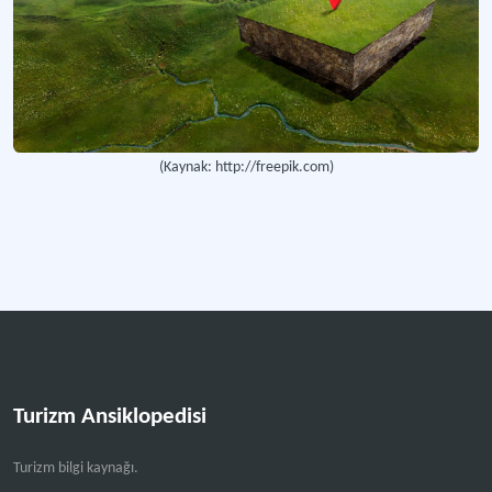
Şehircilik Şürası 2017
Türkiye'nin şehircilik vizyonunu belirlemek ve geliştirmek amacıyla düzenlenen g
Tra1 Bölge Planı İlçeler Raporu
Kuzeydoğu Anadolu'daki ilçelerin sürdürülebilir kalkınma potansiyellerini değe
(Kaynak: http://freepik.com)
Kentsel Tasarım Rehberleri: Cilt I (Araştırma ve Tanımlama)
Şehirlerin sürdürülebilir gelişimi ve stratejik yönetimi tasarım süreci rehberi
Kentsel Tasarım Rehberleri: Cilt II (İçerik)
Şehirlerin sürdürülebilir gelişimini destekleyen kapsamlı kentsel tasarım başvu
Daha fazla
Turizm Ansiklopedisi
Turizm bilgi kaynağı.