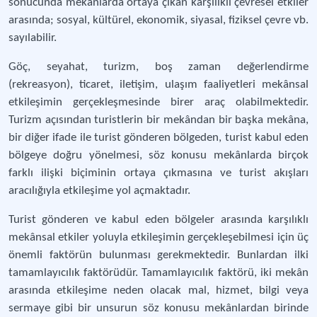
sonucunda mekânlarda ortaya çıkan karşılıklı çevresel etkiler
arasında; sosyal, kültürel, ekonomik, siyasal, fiziksel çevre vb.
sayılabilir.
Göç, seyahat, turizm, boş zaman değerlendirme
(rekreasyon), ticaret, iletişim, ulaşım faaliyetleri mekânsal
etkileşimin gerçekleşmesinde birer araç olabilmektedir.
Turizm açısından turistlerin bir mekândan bir başka mekâna,
bir diğer ifade ile turist gönderen bölgeden, turist kabul eden
bölgeye doğru yönelmesi, söz konusu mekânlarda birçok
farklı ilişki biçiminin ortaya çıkmasına ve turist akışları
aracılığıyla etkileşime yol açmaktadır.
Turist gönderen ve kabul eden bölgeler arasında karşılıklı
mekânsal etkiler yoluyla etkileşimin gerçekleşebilmesi için üç
önemli faktörün bulunması gerekmektedir. Bunlardan ilki
tamamlayıcılık faktörüdür. Tamamlayıcılık faktörü, iki mekân
arasında etkileşime neden olacak mal, hizmet, bilgi veya
sermaye gibi bir unsurun söz konusu mekânlardan birinde