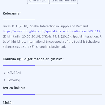
Yorum yap
Düzeltme önerisi
Referanslar
Lucas, B. J. (2018). Spatial Interaction in Supply and Demand.
https://www.thoughtco.com/spatial-interaction-definition-1434517,
(Erişim tarihi: 20.06.2019); O’Kelly, M. E. (2015). Spatial Interaction. J.
D. Wright içinde, International Encyclopedia of the Social & Behavioral
Sciences (ss. 152-156). Orlando: Elsevier Ltd.
Konuyla ilgili diğer maddeler için bkz.:
KAVRAM
Sosyoloji
Ayrıca Bakınız
Mekân