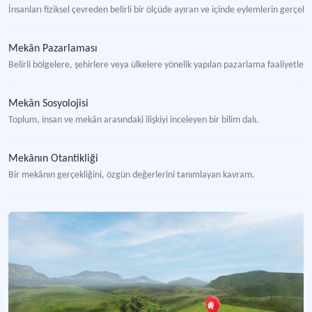
İnsanları fiziksel çevreden belirli bir ölçüde ayıran ve içinde eylemlerin gerçekle
Mekân Pazarlaması
Belirli bölgelere, şehirlere veya ülkelere yönelik yapılan pazarlama faaliyetle
Mekân Sosyolojisi
Toplum, insan ve mekân arasındaki ilişkiyi inceleyen bir bilim dalı.
Mekânın Otantikliği
Bir mekânın gerçekliğini, özgün değerlerini tanımlayan kavram.
Mekânsal Okunabilirlik
Bir mekânın deneyimleyen tarafından fark edilmeye yardımcı olacak özelliklere 
Yerel Yönetimler İçin Kentsel Tasarım Rehberi
Şehirlerin kimlik kazanması ve doğal-kültürel peyzajların korunmasını amaçlaya