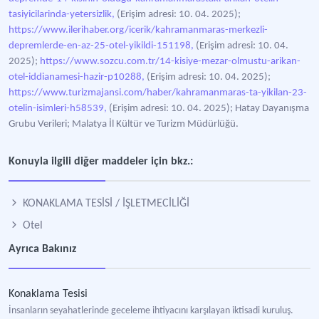
tasiyicilarinda-yetersizlik,
(Erişim adresi: 10. 04. 2025);
https://www.ilerihaber.org/icerik/kahramanmaras-merkezli-
depremlerde-en-az-25-otel-yikildi-151198,
(Erişim adresi: 10. 04.
2025);
https://www.sozcu.com.tr/14-kisiye-mezar-olmustu-arikan-
otel-iddianamesi-hazir-p10288,
(Erişim adresi: 10. 04. 2025);
https://www.turizmajansi.com/haber/kahramanmaras-ta-yikilan-23-
otelin-isimleri-h58539,
(Erişim adresi: 10. 04. 2025); Hatay Dayanışma
Grubu Verileri; Malatya İl Kültür ve Turizm Müdürlüğü.
Konuyla ilgili diğer maddeler için bkz.:
KONAKLAMA TESİSİ / İŞLETMECİLİĞİ
Otel
Ayrıca Bakınız
Konaklama Tesisi
İnsanların seyahatlerinde geceleme ihtiyacını karşılayan iktisadi kuruluş.