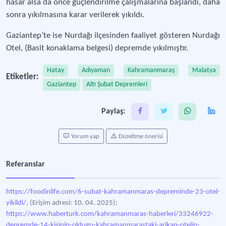
hasar alsa da önce güçlendirilme çalışmalarına başlandı, daha
sonra yıkılmasına karar verilerek yıkıldı.
Gaziantep’te ise Nurdağı ilçesinden faaliyet gösteren Nurdağı
Otel, (Basit konaklama belgesi) depremde yıkılmıştır.
Hatay
Adıyaman
Kahramanmaraş
Malatya
Etiketler:
Gaziantep
Altı Şubat Depremleri
Paylaş:
Yorum yap
Düzeltme önerisi
Referanslar
https://foodinlife.com/6-subat-kahramanmaras-depreminde-23-otel-
yikildi/,
(Erişim adresi: 10. 04. 2025);
https://www.haberturk.com/kahramanmaras-haberleri/33246922-
depremde-14-kisinin-oldugu-kahramanmarastaki-arikan-otelin-