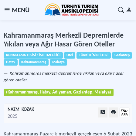
MENÜ
Kahramanmaraş Merkezli Depremlerde
Yıkılan veya Ağır Hasar Gören Oteller
KONAKLAMA TESİSİ / İŞLETMECİLİĞİ
Otel
TÜRKİYE'NİN İLLERİ
Gaziantep
Hatay
Kahramanmaraş
Malatya
Kahramanmaraş merkezli depremlerde yıkılan veya ağır hasar
gören oteller.
(Kahramanmaraş, Hatay, Adıyaman, Gaziantep, Malatya)
NAZMİ KOZAK
2025
Kahramanmaraş-Pazarcık merkezli gerçekleşen 6 Şubat 2023