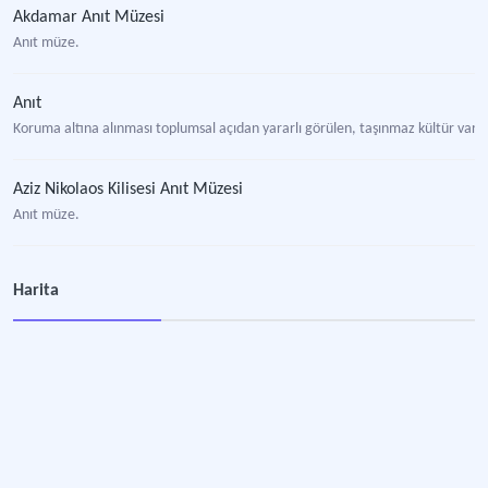
Akdamar Anıt Müzesi
Anıt müze.
Anıt
Koruma altına alınması toplumsal açıdan yararlı görülen, taşınmaz kültür varl
Aziz Nikolaos Kilisesi Anıt Müzesi
Anıt müze.
Aya Elenia Anıt Müzesi
Harita
Anıt müze.
Aya İrini Anıt Müzesi
Anıt müze.
Taksiyarhis Anıt Müzesi
Anıt müze.