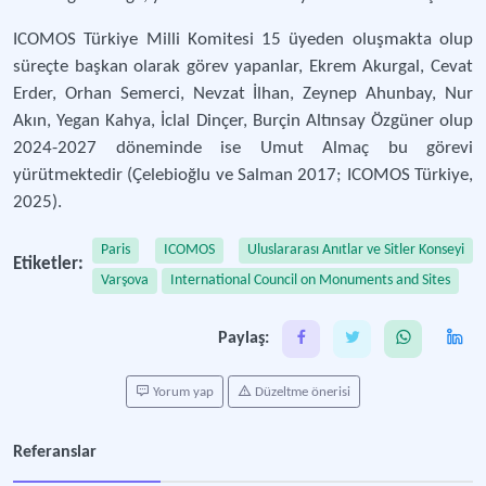
ICOMOS Türkiye Milli Komitesi 15 üyeden oluşmakta olup
süreçte başkan olarak görev yapanlar, Ekrem Akurgal, Cevat
Erder, Orhan Semerci, Nevzat İlhan, Zeynep Ahunbay, Nur
Akın, Yegan Kahya, İclal Dinçer, Burçin Altınsay Özgüner olup
2024-2027 döneminde ise Umut Almaç bu görevi
yürütmektedir (Çelebioğlu ve Salman 2017; ICOMOS Türkiye,
2025).
Paris
ICOMOS
Uluslararası Anıtlar ve Sitler Konseyi
Etiketler:
Varşova
International Council on Monuments and Sites
Paylaş:
Yorum yap
Düzeltme önerisi
Referanslar