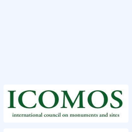
Bayraklı Baba Anıt Mezarı
Çanakkale’nin Gelibolu ilçesinin sınırları içinde yer alan anıt mezar.
Hekatomnos Anıt Mezarı ve Kutsal Alanı
Muğla’nın Milas ilçesinde yer alan tarihi alan ve anıt mezar.
İstanbul Üniversitesi Beyazıt Kulesi Anıt Müzesi
Anıt müze.
Daha fazla