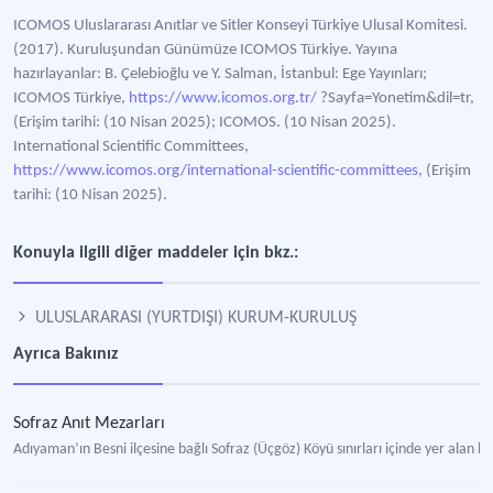
ICOMOS Uluslararası Anıtlar ve Sitler Konseyi Türkiye Ulusal Komitesi.
(2017). Kuruluşundan Günümüze ICOMOS Türkiye. Yayına
hazırlayanlar: B. Çelebioğlu ve Y. Salman, İstanbul: Ege Yayınları;
ICOMOS Türkiye,
https://www.icomos.org.tr/
?Sayfa=Yonetim&dil=tr,
(Erişim tarihi: (10 Nisan 2025); ICOMOS. (10 Nisan 2025).
International Scientific Committees,
https://www.icomos.org/international-scientific-committees,
(Erişim
tarihi: (10 Nisan 2025).
Konuyla ilgili diğer maddeler için bkz.:
ULUSLARARASI (YURTDIŞI) KURUM-KURULUŞ
Ayrıca Bakınız
Sofraz Anıt Mezarları
Adıyaman’ın Besni ilçesine bağlı Sofraz (Üçgöz) Köyü sınırları içinde yer alan 