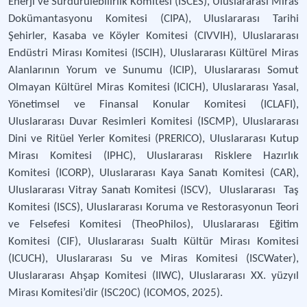
Enerji ve Sürdürülebilirlik Komitesi (ISCES), Uluslararası Miras
Dokümantasyonu Komitesi (CIPA), Uluslararası Tarihi
Şehirler, Kasaba ve Köyler Komitesi (CIVVIH), Uluslararası
Endüstri Mirası Komitesi (ISCIH), Uluslararası Kültürel Miras
Alanlarının Yorum ve Sunumu (ICIP), Uluslararası Somut
Olmayan Kültürel Miras Komitesi (ICICH), Uluslararası Yasal,
Yönetimsel ve Finansal Konular Komitesi (ICLAFI),
Uluslararası Duvar Resimleri Komitesi (ISCMP), Uluslararası
Dini ve Ritüel Yerler Komitesi (PRERICO), Uluslararası Kutup
Mirası Komitesi (IPHC), Uluslararası Risklere Hazırlık
Komitesi (ICORP), Uluslararası Kaya Sanatı Komitesi (CAR),
Uluslararası Vitray Sanatı Komitesi (ISCV), Uluslararası Taş
Komitesi (ISCS), Uluslararası Koruma ve Restorasyonun Teori
ve Felsefesi Komitesi (TheoPhilos), Uluslararası Eğitim
Komitesi (CIF), Uluslararası Sualtı Kültür Mirası Komitesi
(ICUCH), Uluslararası Su ve Miras Komitesi (ISCWater),
Uluslararası Ahşap Komitesi (IIWC), Uluslararası XX. yüzyıl
Mirası Komitesi’dir (ISC20C) (ICOMOS, 2025).