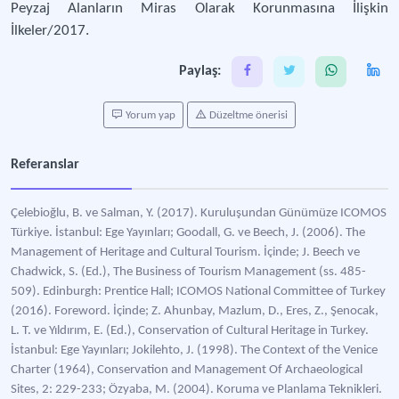
Peyzaj Alanların Miras Olarak Korunmasına İlişkin
İlkeler/2017.
Paylaş:
Yorum yap
Düzeltme önerisi
Referanslar
Çelebioğlu, B. ve Salman, Y. (2017). Kuruluşundan Günümüze ICOMOS
Türkiye. İstanbul: Ege Yayınları; Goodall, G. ve Beech, J. (2006). The
Management of Heritage and Cultural Tourism. İçinde; J. Beech ve
Chadwick, S. (Ed.), The Business of Tourism Management (ss. 485-
509). Edinburgh: Prentice Hall; ICOMOS National Committee of Turkey
(2016). Foreword. İçinde; Z. Ahunbay, Mazlum, D., Eres, Z., Şenocak,
L. T. ve Yıldırım, E. (Ed.), Conservation of Cultural Heritage in Turkey.
İstanbul: Ege Yayınları; Jokilehto, J. (1998). The Context of the Venice
Charter (1964), Conservation and Management Of Archaeological
Sites, 2: 229-233; Özyaba, M. (2004). Koruma ve Planlama Teknikleri.