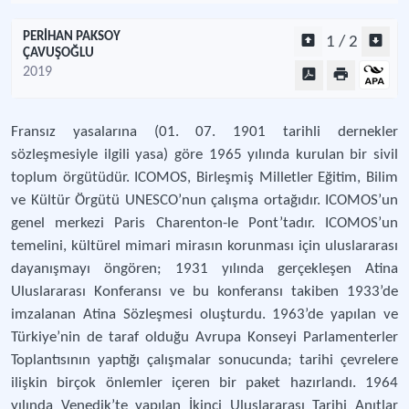
PERİHAN PAKSOY
1 / 2
ÇAVUŞOĞLU
2019
Fransız yasalarına (01. 07. 1901 tarihli dernekler
sözleşmesiyle ilgili yasa) göre 1965 yılında kurulan bir sivil
toplum örgütüdür. ICOMOS, Birleşmiş Milletler Eğitim, Bilim
ve Kültür Örgütü UNESCO’nun çalışma ortağıdır. ICOMOS’un
genel merkezi Paris Charenton-le Pont’tadır. ICOMOS’un
temelini, kültürel mimari mirasın korunması için uluslararası
dayanışmayı öngören; 1931 yılında gerçekleşen Atina
Uluslararası Konferansı ve bu konferansı takiben 1933’de
imzalanan Atina Sözleşmesi oluşturdu. 1963’de yapılan ve
Türkiye’nin de taraf olduğu Avrupa Konseyi Parlamenterler
Toplantısının yaptığı çalışmalar sonucunda; tarihi çevrelere
ilişkin birçok önlemler içeren bir paket hazırlandı. 1964
yılında Venedik’te yapılan İkinci Uluslararası Tarihi Anıtlar