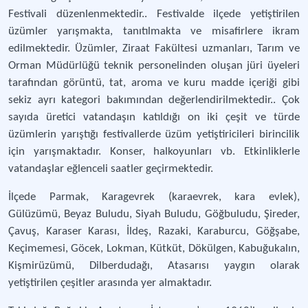
Festivali düzenlenmektedir.. Festivalde ilçede yetiştirilen
üzümler yarışmakta, tanıtılmakta ve misafirlere ikram
edilmektedir. Üzümler, Ziraat Fakültesi uzmanları, Tarım ve
Orman Müdürlüğü teknik personelinden oluşan jüri üyeleri
tarafından görüntü, tat, aroma ve kuru madde içeriği gibi
sekiz ayrı kategori bakımından değerlendirilmektedir.. Çok
sayıda üretici vatandaşın katıldığı on iki çeşit ve türde
üzümlerin yarıştığı festivallerde üzüm yetiştiricileri birincilik
için yarışmaktadır. Konser, halkoyunları vb. Etkinliklerle
vatandaşlar eğlenceli saatler geçirmektedir.
İlçede Parmak, Karagevrek (karaevrek, kara evlek),
Gülüzümü, Beyaz Buludu, Siyah Buludu, Göğbuludu, Şireder,
Çavuş, Karaser Karası, İldeş, Razaki, Karaburcu, Göğşabe,
Keçimemesi, Göcek, Lokman, Kütküt, Dökülgen, Kabuğukalın,
Kişmirüzümü, Dilberdudağı, Atasarısı yaygın olarak
yetiştirilen çeşitler arasında yer almaktadır.