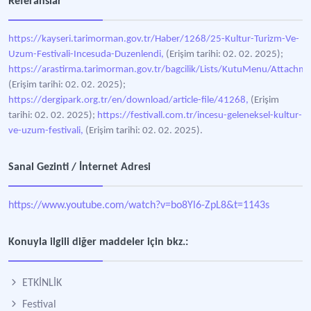
Referanslar
https://kayseri.tarimorman.gov.tr/Haber/1268/25-Kultur-Turizm-Ve-
Uzum-Festivali-Incesuda-Duzenlendi,
(Erişim tarihi: 02. 02. 2025);
https://arastirma.tarimorman.gov.tr/bagcilik/Lists/KutuMenu/Attachm
(Erişim tarihi: 02. 02. 2025);
https://dergipark.org.tr/en/download/article-file/41268,
(Erişim
tarihi: 02. 02. 2025);
https://festivall.com.tr/incesu-geleneksel-kultur-
ve-uzum-festivali,
(Erişim tarihi: 02. 02. 2025).
Sanal Gezinti / İnternet Adresi
https://www.youtube.com/watch?v=bo8Yl6-ZpL8&t=1143s
Konuyla ilgili diğer maddeler için bkz.:
ETKİNLİK
Festival