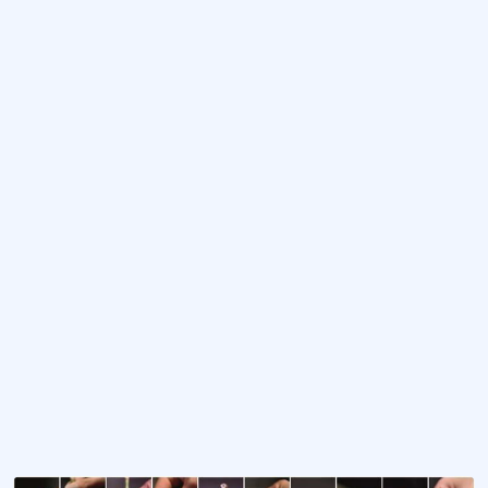
Arapgir Bağbozumu Şenlikleri
Arapgir’de yetişen Köhnü (Siyah Üzüm) ve Aşık Beyazı üzüm (Beyaz Üzüm) çeşitler
Camili Saf Kafkas Arı ve Bal Festivali
Tarım ve ziraat içerikli festival.
Bartın Çilek, Kültür ve Turizm Festivali
Bartın’da gelenekselleşen ve her yıl çilek toplama zamanına göre düzenlenen f
Doğanşehir Elma Festivali
Malatya’nın Doğanşehir ilçesinde düzenlenen festival.
Doğanyol Nar Festivali
Malatya’nın Doğanyol ilçesinde nar yetiştiriciliğinin teşvik edilmesi amaçlayan f
Daha fazla