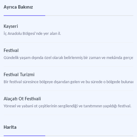
Ayrıca Bakınız
Kayseri
İç Anadolu Bölgesi’nde yer alan il.
Festival
Gündelik yaşam dışında özel olarak belirlenmiş bir zaman ve mekânda gerçekleş
Festival Turizmi
Bir festival süresince bölgeye dışarıdan gelen ve bu sürede o bölgede bulunan t
Alaçatı Ot Festivali
Yöresel ve yabani ot çeşitlerinin sergilendiği ve tanıtımının yapıldığı festival.
Altın Kiraz - Yarımca Altın Kiraz Festivali
Harita
Kocaeli’nin Körfez ilçesinde yetişen bir kiraz cinsi ve adına düzenlenen gastronom