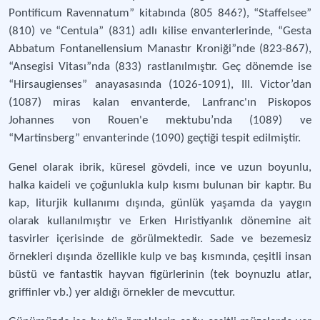
Pontificum Ravennatum” kitabında (805 846?), “Staffelsee”
(810) ve “Centula” (831) adlı kilise envanterlerinde, “Gesta
Abbatum Fontanellensium Manastır Kroniği”nde (823-867),
“Ansegisi Vitası”nda (833) rastlanılmıştır. Geç dönemde ise
“Hirsaugienses” anayasasında (1026-1091), III. Victor’dan
(1087) miras kalan envanterde, Lanfranc'ın Piskopos
Johannes von Rouen'e mektubu’nda (1089) ve
“Martinsberg” envanterinde (1090) geçtiği tespit edilmiştir.
Genel olarak ibrik, küresel gövdeli, ince ve uzun boyunlu,
halka kaideli ve çoğunlukla kulp kısmı bulunan bir kaptır. Bu
kap, liturjik kullanımı dışında, günlük yaşamda da yaygın
olarak kullanılmıştır ve Erken Hıristiyanlık dönemine ait
tasvirler içerisinde de görülmektedir. Sade ve bezemesiz
örnekleri dışında özellikle kulp ve baş kısmında, çeşitli insan
büstü ve fantastik hayvan figürlerinin (tek boynuzlu atlar,
griffinler vb.) yer aldığı örnekler de mevcuttur.