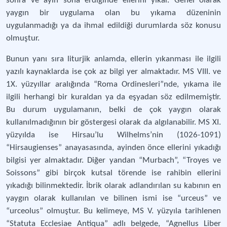
sonra ve ayin sona erdiğinde ellerini yıkar. Genel olarak
yaygın bir uygulama olan bu yıkama düzeninin
uygulanmadığı ya da ihmal edildiği durumlarda söz konusu
olmuştur.
Bunun yanı sıra liturjik anlamda, ellerin yıkanması ile ilgili
yazılı kaynaklarda ise çok az bilgi yer almaktadır. MS VIII. ve
1X. yüzyıllar aralığında “Roma Ordinesleri”nde, yıkama ile
ilgili herhangi bir kuraldan ya da eşyadan söz edilmemiştir.
Bu durum uygulamanın, belki de çok yaygın olarak
kullanılmadığının bir göstergesi olarak da algılanabilir. MS XI.
yüzyılda ise Hirsau’lu Wilhelms’nin (1026-1091)
“Hirsaugienses” anayasasında, ayinden önce ellerini yıkadığı
bilgisi yer almaktadır. Diğer yandan “Murbach”, “Troyes ve
Soissons” gibi birçok kutsal törende ise rahibin ellerini
yıkadığı bilinmektedir. İbrik olarak adlandırılan su kabının en
yaygın olarak kullanılan ve bilinen ismi ise “urceus” ve
“urceolus” olmuştur. Bu kelimeye, MS V. yüzyıla tarihlenen
“Statuta Ecclesiae Antiqua” adlı belgede, “Agnellus Liber