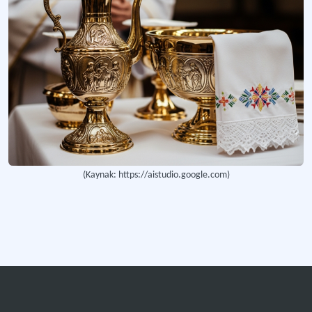
Meryem Ana Yortusu
Hristiyanlık geleneğinde Meryem Ana'nın yaşamına ilişkin önem arz eden olayları
Haç ve Haç Kaidesi
Dini ve askeri törenler ile imparatorluğa ait seremonilerde aparatı ile birlikte ku
(Kaynak: https://aistudio.google.com)