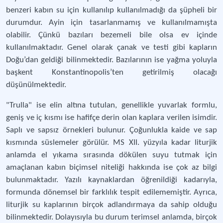
benzeri kabın su için kullanılıp kullanılmadığı da şüpheli bir
durumdur. Ayin için tasarlanmamış ve kullanılmamışta
olabilir. Çünkü bazıları bezemeli bile olsa ev içinde
kullanılmaktadır. Genel olarak çanak ve testi gibi kapların
Doğu’dan geldiği bilinmektedir. Bazılarının ise yağma yoluyla
başkent Konstantinopolis’ten getirilmiş olacağı
düşünülmektedir.
"Trulla" ise elin altına tutulan, genellikle yuvarlak formlu,
geniş ve iç kısmı ise hafifçe derin olan kaplara verilen isimdir.
Saplı ve sapsız örnekleri bulunur. Çoğunlukla kaide ve sap
kısmında süslemeler görülür. MS XII. yüzyıla kadar liturjik
anlamda el yıkama sırasında dökülen suyu tutmak için
amaçlanan kabın biçimsel niteliği hakkında ise çok az bilgi
bulunmaktadır. Yazılı kaynaklardan öğrenildiği kadarıyla,
formunda dönemsel bir farklılık tespit edilememiştir. Ayrıca,
liturjik su kaplarının birçok adlandırmaya da sahip olduğu
bilinmektedir. Dolayısıyla bu durum terimsel anlamda, birçok