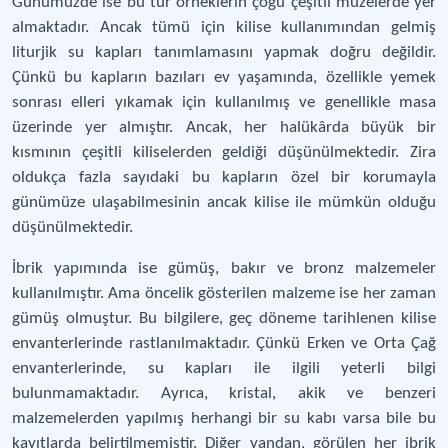
Günümüzde ise bu tür örneklerin çoğu çeşitli müzelerde yer
almaktadır. Ancak tümü için kilise kullanımından gelmiş
liturjik su kapları tanımlamasını yapmak doğru değildir.
Çünkü bu kapların bazıları ev yaşamında, özellikle yemek
sonrası elleri yıkamak için kullanılmış ve genellikle masa
üzerinde yer almıştır. Ancak, her halükârda büyük bir
kısmının çeşitli kiliselerden geldiği düşünülmektedir. Zira
oldukça fazla sayıdaki bu kapların özel bir korumayla
günümüze ulaşabilmesinin ancak kilise ile mümkün olduğu
düşünülmektedir.
İbrik yapımında ise gümüş, bakır ve bronz malzemeler
kullanılmıştır. Ama öncelik gösterilen malzeme ise her zaman
gümüş olmuştur. Bu bilgilere, geç döneme tarihlenen kilise
envanterlerinde rastlanılmaktadır. Çünkü Erken ve Orta Çağ
envanterlerinde, su kapları ile ilgili yeterli bilgi
bulunmamaktadır. Ayrıca, kristal, akik ve benzeri
malzemelerden yapılmış herhangi bir su kabı varsa bile bu
kayıtlarda belirtilmemiştir. Diğer yandan, görülen her ibrik