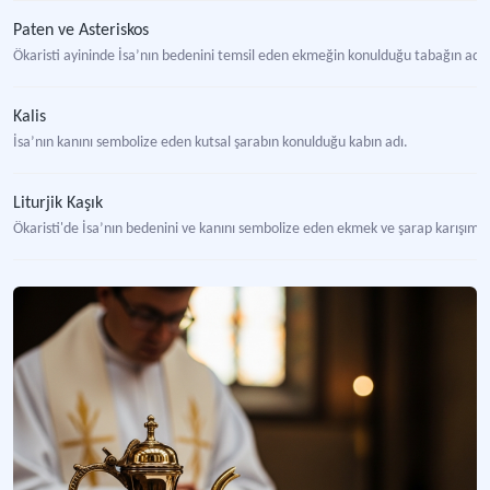
Paten ve Asteriskos
Ökaristi ayininde İsa’nın bedenini temsil eden ekmeğin konulduğu tabağın adı ve
Kalis
İsa’nın kanını sembolize eden kutsal şarabın konulduğu kabın adı.
Liturjik Kaşık
Ökaristi'de İsa’nın bedenini ve kanını sembolize eden ekmek ve şarap karışımını,
Liturjik Yelpaze
Ökaristi ayininde ekmek ve şarabı, toz ve böceklerden korumak için kullanılan li
Kilise Buhurdanı
İçinde tütsünün yakıldığı, taşınabilmesi ve asılabilmesi için zincirleri bulunan, k
Polykandelon, Polykandela, Polykandilion
Bizans döneminde özellikle kiliselerde, zincirlerle tavana asılarak kullanılan a