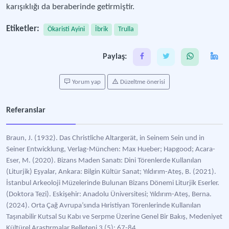
karışıklığı da beraberinde getirmiştir.
Etiketler:
Ökaristi Ayini
İbrik
Trulla
Paylaş:
Yorum yap
Düzeltme önerisi
Referanslar
Braun, J. (1932). Das Christliche Altargerät, in Seinem Sein und in
Seiner Entwicklung, Verlag-München: Max Hueber; Hapgood; Acara-
Eser, M. (2020). Bizans Maden Sanatı: Dini Törenlerde Kullanılan
(Liturjik) Eşyalar, Ankara: Bilgin Kültür Sanat; Yıldırım-Ateş, B. (2021).
İstanbul Arkeoloji Müzelerinde Bulunan Bizans Dönemi Liturjik Eserler.
(Doktora Tezi). Eskişehir: Anadolu Üniversitesi; Yıldırım-Ateş, Berna.
(2024). Orta Çağ Avrupa’sında Hıristiyan Törenlerinde Kullanılan
Taşınabilir Kutsal Su Kabı ve Serpme Üzerine Genel Bir Bakış, Medeniyet
Kültürel Araştırmalar Belleteni 3 (5): 67-84.