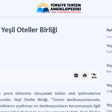
eşil Oteller Birliği
Ayr
Yeş
Faa
Yeş
Burs
Yeş
Doğ
a çevre bilincinin dünyadaki bütün otel işletmelerine
uruldu. Yeşil Oteller Birliği, “Turizm destinasyonlarında,
Yeş
 miktarını azaltması ve destinasyonların korunmasıyla ilgili
Çev