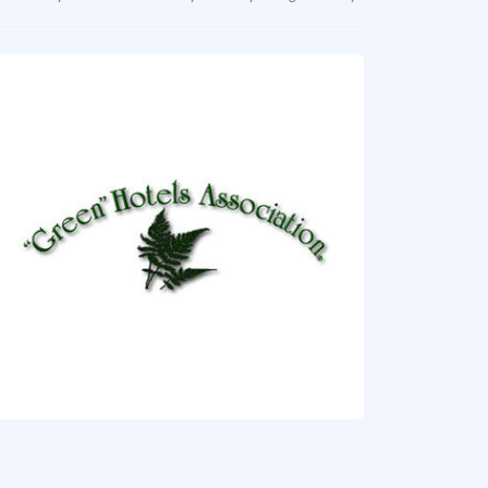
il Müşteri
reye zarar vermeyen ürünler satın alan, çevre bilincine sahip müşteri.
muşak Turizm
türel kimliği yok etmeyen (zarar vermeyen), çevreyi korumaya çalışan, yerel halk 
il Destinasyon
zm faaliyetlerinin çevreye en az düzeyde zarar verdiği, yerel halkın refahının gö