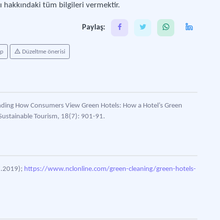
 hakkındaki tüm bilgileri vermektir.
Paylaş:
ap
Düzeltme önerisi
rstanding How Consumers View Green Hotels: How a Hotel’s Green
 Sustainable Tourism, 18(7): 901-91.
07.2019);
https://www.nclonline.com/green-cleaning/green-hotels-