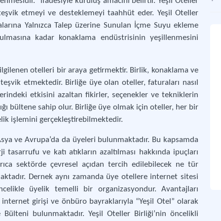
lenmesidir.” ifadesiyle kuruluş amacını belirtir. Yeşil Oteller
ci teşvik etmeyi ve desteklemeyi taahhüt eder. Yeşil Oteller
 odalarına Yalnızca Talep üzerine Sunulan İçme Suyu ekleme
Yeş
lmasına kadar konaklama endüstrisinin yeşillenmesini
Çev
Yu
 ilgilenen otelleri bir araya getirmektir. Birlik, konaklama ve
Kül
şvik etmektedir. Birliğe üye olan oteller, faturaları nasıl
indeki etkisini azaltan fikirler, seçenekler ve tekniklerin
Yeş
ığı bültene sahip olur. Birliğe üye olmak için oteller, her bir
Turi
ik işlemini gerçekleştirebilmektedir.
 Asya ve Avrupa’da da üyeleri bulunmaktadır. Bu kapsamda
 tasarrufu ve katı atıkların azaltılması hakkında ipuçları
ayrıca sektörde çevresel açıdan tercih edilebilecek ne tür
aktadır. Dernek aynı zamanda üye otellere internet sitesi
likle üyelik temelli bir organizasyondur. Avantajları
ı, internet girişi ve önbüro bayraklarıyla “Yeşil Otel” olarak
Bülteni bulunmaktadır. Yeşil Oteller Birliği’nin öncelikli