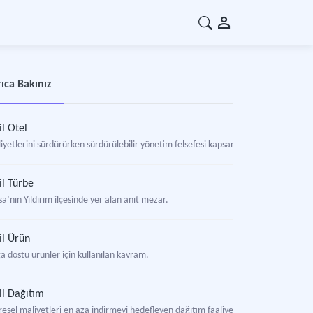
ıca Bakınız
il Otel
liyetlerini sürdürürken sürdürülebilir yönetim felsefesi kapsamında çevreci uygu
il Türbe
a’nın Yıldırım ilçesinde yer alan anıt mezar.
il Ürün
a dostu ürünler için kullanılan kavram.
il Dağıtım
resel maliyetleri en aza indirmeyi hedefleyen dağıtım faaliyetlerini tanımlayan 