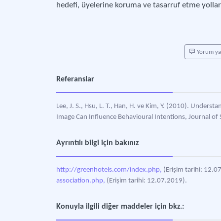
hedefi, üyelerine koruma ve tasarruf etme yolları
Yorum y
Referanslar
Lee, J. S., Hsu, L. T., Han, H. ve Kim, Y. (2010). Unde
Image Can Influence Behavioural Intentions, Journal of
Ayrıntılı bilgi için bakınız
http://greenhotels.com/index.php,
(Erişim tarihi: 12.
association.php,
(Erişim tarihi: 12.07.2019).
Konuyla ilgili diğer maddeler için bkz.: