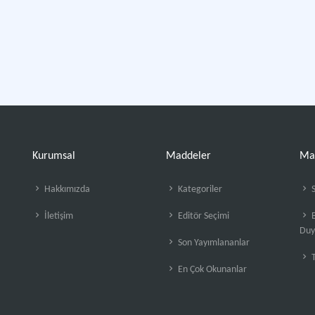
Kurumsal
Maddeler
Ma
Hakkımızda
Kategoriler
S
İletişim
Editör Seçimi
B
Duy
Son Yayımlananlar
En Çok Okunanlar