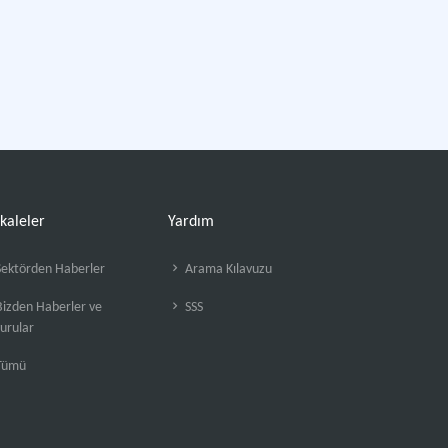
kaleler
Yardım
ektörden Haberler
Arama Kılavuzu
izden Haberler ve
SSS
urular
Tümü