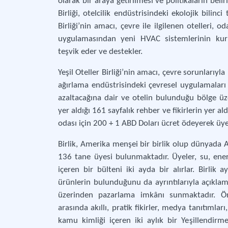
olarak bir araya getirilmesi ve politikaların belir
Birliği, otelcilik endüstrisindeki ekolojik bilin
Birliği’nin amacı, çevre ile ilgilenen otelleri,
uygulamasından yeni HVAC sistemlerinin kuru
teşvik eder ve destekler.
Yeşil Oteller Birliği’nin amacı, çevre sorunlarıyla
ağırlama endüstrisindeki çevresel uygulamaları te
azaltacağına dair ve otelin bulunduğu bölge üzer
yer aldığı 161 sayfalık rehber ve fikirlerin yer ald
odası için 200 + 1 ABD Doları ücret ödeyerek üyel
Birlik, Amerika menşei bir birlik olup dünyada
136 tane üyesi bulunmaktadır. Üyeler, su, enerji
içeren bir bülteni iki ayda bir alırlar. Birlik 
ürünlerin bulunduğunu da ayrıntılarıyla açıklam
üzerinden pazarlama imkânı sunmaktadır. Önce
arasında akıllı, pratik fikirler, medya tanıtımlar
kamu kimliği içeren iki aylık bir Yeşillendirme 