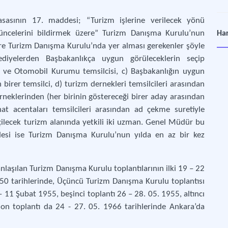
sasının 17. maddesi; “Turizm işlerine verilecek yönü
Dör
üncelerini bildirmek üzere” Turizm Danışma Kurulu’nun
Har
Bas
e Turizm Danışma Kurulu’nda yer alması gerekenler şöyle
ediyelerden Başbakanlıkça uygun görüleceklerin seçip
İki
ng ve Otomobil Kurumu temsilcisi, c) Başbakanlığın uygun
Bas
n birer temsilci, d) turizm dernekleri temsilcileri arasından
erneklerinden (her birinin göstereceği birer aday arasından
Tur
hat acentaları temsilcileri arasından ad çekme suretiyle
Bas
çilecek turizm alanında yetkili iki uzman. Genel Müdür bu
desi ise Turizm Danışma Kurulu’nun yılda en az bir kez
Üçü
Bas
laşılan Turizm Danışma Kurulu toplantılarının ilki 19 – 22
1950 tarihlerinde, Üçüncü Turizm Danışma Kurulu toplantısı
Yed
 11 Şubat 1955, beşinci toplantı 26 – 28. 05. 1955, altıncı
Tur
on toplantı da 24 - 27. 05. 1966 tarihlerinde Ankara’da
Bas