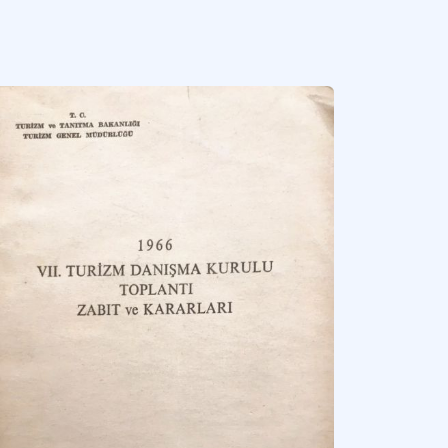
kiye’de turizmi genel müdürlük düzeyinde temsil eden kamu idaresi.
Daha fazla