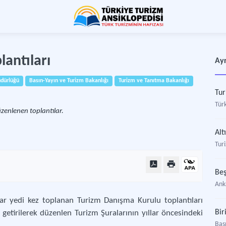
antıları
Ayr
üdürlüğü
Basın-Yayın ve Turizm Bakanlığı
Turizm ve Tanıtma Bakanlığı
Tur
Türk
zenlenen toplantılar.
Alt
Tur
Beş
Ank
dar yedi kez toplanan Turizm Danışma Kurulu toplantıları
Bir
 getirilerek düzenlen Turizm Şuralarının yıllar öncesindeki
Bas