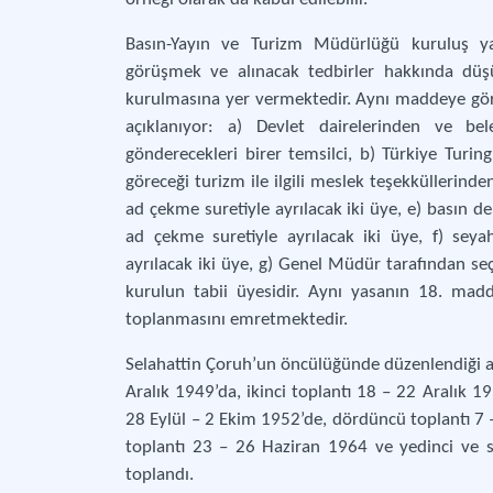
Basın-Yayın ve Turizm Müdürlüğü kuruluş ya
görüşmek ve alınacak tedbirler hakkında düş
kurulmasına yer vermektedir. Aynı maddeye gör
açıklanıyor: a) Devlet dairelerinden ve bel
gönderecekleri birer temsilci, b) Türkiye Turi
göreceği turizm ile ilgili meslek teşekküllerinde
ad çekme suretiyle ayrılacak iki üye, e) basın d
ad çekme suretiyle ayrılacak iki üye, f) seya
ayrılacak iki üye, g) Genel Müdür tarafından se
kurulun tabii üyesidir. Aynı yasanın 18. mad
toplanmasını emretmektedir.
Selahattin Çoruh’un öncülüğünde düzenlendiği an
Aralık 1949’da, ikinci toplantı 18 – 22 Aralık 
28 Eylül – 2 Ekim 1952’de, dördüncü toplantı 7 –
toplantı 23 – 26 Haziran 1964 ve yedinci ve s
toplandı.