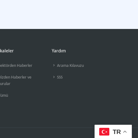
kaleler
Yardım
ektörden Haberler
Arama Kılavuzu
izden Haberler ve
SSS
urular
Tümü
TR