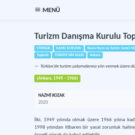
MENÜ
Turizm Danışma Kurulu Topl
ETKİNLİK
KAMU KURUMU
Basın-Yayın ve Turizm Genel M
Toplantı
TÜRKİYE'NİN İLLERİ
Ankara
Türkiye’de turizm çalışmalarına yön vermek üzere dü
(Ankara, 1949 – 1966)
NAZMİ KOZAK
2020
İlki, 1949 yılında olmak üzere 1966 yılına ka
1998 yılından itibaren bir yasal zorunluk haline
örneği olarak da kabul edilebilir.