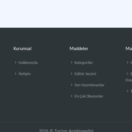
Kurumsal
Maddeler
Ma
Hakkımızda
Kategoriler
S
İletişim
Editör Seçimi
B
Duy
Son Yayımlananlar
En Çok Okunanlar
2026 © Turizm Ansiklopedisi