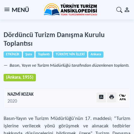
MENÜ
Dördüncü Turizm Danışma Kurulu
Toplantısı
ETKİNLİK
Şura
Toplantı
TÜRKİYE'NİN İLLERİ
Ankara
Basın, Yayın ve Turizm Müdürlüğü tarafından düzenlenen toplantı.
(Ankara, 1955)
NAZMİ KOZAK
2020
Basın-Yayın ve Turizm Müdürlüğü’nün 17. maddesi; “Turizm
işlerine verilecek yönü görüşmek ve alınacak tedbirler
hakkında düşüncelerini bildirmek üzere” Turizm Danışma