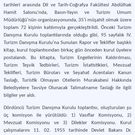
tarihleri arasında Dil ve Tarih-Coğrafya Fakültesi Abdülhak
Hamit Salonu’nda, Basın-Yayın ve Turizm Umum
Müdürlüğü’nün organizasyonunda, 35’i müşahit olmak üzere
toplam 72 kişinin katılımıyla gerçekleştirildi. Önceki Turizm
Danışma Kurulu toplantılarında olduğu gibi, 95 sayfalık IV.
Turizm Danışma Kurulu’na Sunulan Rapor ve Teklifler başlıklı
kitap, kurul toplantısından birkaç gün önceden kurul üyelere
postalandı. Bu kitapta, Turizm Engellerinin Kaldırılması,
Turizm Teşvik Tedbirleri, Turizm İstatistikleri, Mevzuat
Teklifleri, Turizm Büroları ve Seyahat Acentaları Kanun
Taslağı, Turistik Olmayan Otellerin Murakabesi Hakkında
Belediyelere Tavsiye Olunacak Talimatname Taslağı ile ilgili
bilgiler yer aldı.
Dördüncü Turizm Danışma Kurulu toplantısı, oluşturulan şu
üç komisyon ile yürütüldü: 1) Vasıflar Komisyonu, 2)
Mevzuat Komisyonu ve 3) Dilekler Komisyonu. Kurul
çalışmalarını 11. 02. 1955 tarihinde Devlet Bakanı Dr.