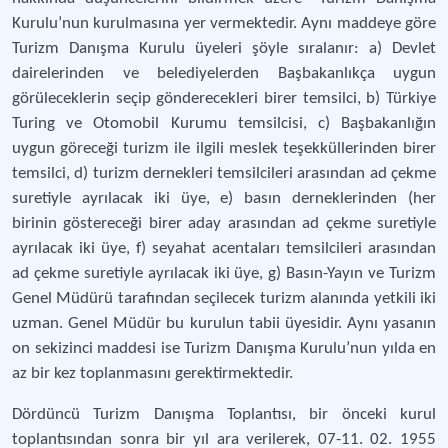
Kurulu’nun kurulmasına yer vermektedir. Aynı maddeye göre
Turizm Danışma Kurulu üyeleri şöyle sıralanır: a) Devlet
dairelerinden ve belediyelerden Başbakanlıkça uygun
görüleceklerin seçip gönderecekleri birer temsilci, b) Türkiye
Turing ve Otomobil Kurumu temsilcisi, c) Başbakanlığın
uygun göreceği turizm ile ilgili meslek teşekküllerinden birer
temsilci, d) turizm dernekleri temsilcileri arasından ad çekme
suretiyle ayrılacak iki üye, e) basın derneklerinden (her
birinin göstereceği birer aday arasından ad çekme suretiyle
ayrılacak iki üye, f) seyahat acentaları temsilcileri arasından
ad çekme suretiyle ayrılacak iki üye, g) Basın-Yayın ve Turizm
Genel Müdürü tarafından seçilecek turizm alanında yetkili iki
uzman. Genel Müdür bu kurulun tabii üyesidir. Aynı yasanın
on sekizinci maddesi ise Turizm Danışma Kurulu’nun yılda en
az bir kez toplanmasını gerektirmektedir.
Dördüncü Turizm Danışma Toplantısı, bir önceki kurul
toplantısından sonra bir yıl ara verilerek, 07-11. 02. 1955