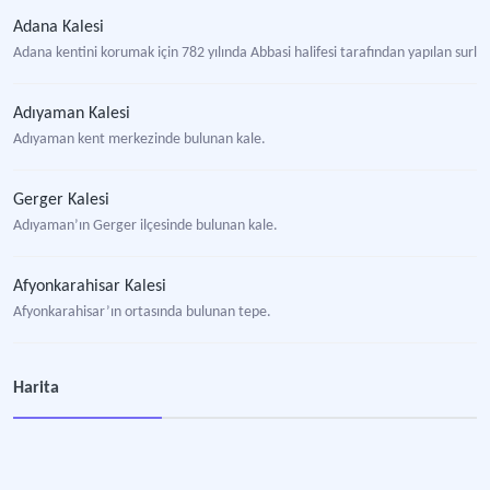
Adana Kalesi
Adana kentini korumak için 782 yılında Abbasi halifesi tarafından yapılan surlar
Adıyaman Kalesi
Adıyaman kent merkezinde bulunan kale.
Gerger Kalesi
Adıyaman’ın Gerger ilçesinde bulunan kale.
Afyonkarahisar Kalesi
Afyonkarahisar’ın ortasında bulunan tepe.
Ceneviz Kalesi
Harita
Düzce’nin Akçakoca ilçesinde bulunan tarihi kale.
Alanya Kalesi
Farklı uygarlğklara ev sahipliği yapan ve günümüze kadar korunabilen Anadolu 