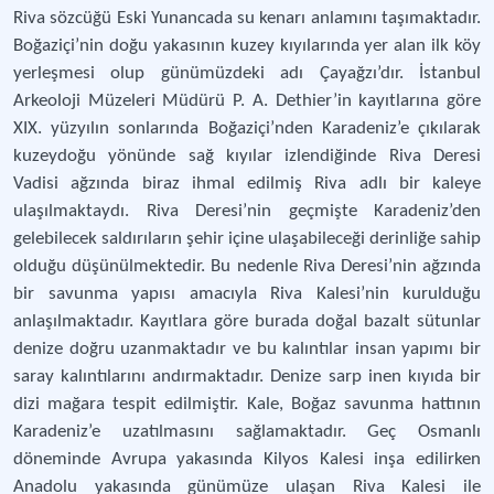
Riva sözcüğü Eski Yunancada su kenarı anlamını taşımaktadır.
Boğaziçi’nin doğu yakasının kuzey kıyılarında yer alan ilk köy
yerleşmesi olup günümüzdeki adı Çayağzı’dır. İstanbul
Arkeoloji Müzeleri Müdürü P. A. Dethier’in kayıtlarına göre
XIX. yüzyılın sonlarında Boğaziçi’nden Karadeniz’e çıkılarak
kuzeydoğu yönünde sağ kıyılar izlendiğinde Riva Deresi
Vadisi ağzında biraz ihmal edilmiş Riva adlı bir kaleye
ulaşılmaktaydı. Riva Deresi’nin geçmişte Karadeniz’den
gelebilecek saldırıların şehir içine ulaşabileceği derinliğe sahip
olduğu düşünülmektedir. Bu nedenle Riva Deresi’nin ağzında
bir savunma yapısı amacıyla Riva Kalesi’nin kurulduğu
anlaşılmaktadır. Kayıtlara göre burada doğal bazalt sütunlar
denize doğru uzanmaktadır ve bu kalıntılar insan yapımı bir
saray kalıntılarını andırmaktadır. Denize sarp inen kıyıda bir
dizi mağara tespit edilmiştir. Kale, Boğaz savunma hattının
Karadeniz’e uzatılmasını sağlamaktadır. Geç Osmanlı
döneminde Avrupa yakasında Kilyos Kalesi inşa edilirken
Anadolu yakasında günümüze ulaşan Riva Kalesi ile