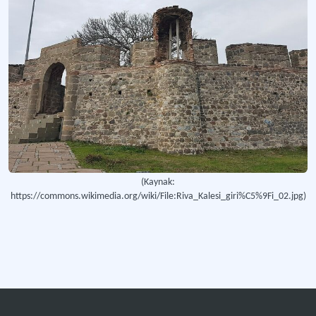
(Kaynak:
https://commons.wikimedia.org/wiki/File:Riva_Kalesi_giri%C5%9Fi_02.jpg)