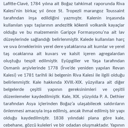
Lafitte-Clavé, 1784 yılına ait Boğaz tahkimat raporunda Riva
Kalesi’nin birkaç yıl önce St. Tropezli marangoz Toussaint
tarafından inşa edildiğini yazmıştır. Kalenin inşasında
kullanılan yapı taşlarının andezitik kökenli volkanik kayaçlar
olduğu ve bu malzemenin Garipçe Formasyonu’na ait lav
düzeylerinde sağlandığı belirlenmiştir. Kalede kullanılan harç
ve sıva örneklerinin yerel dere yataklarına ait kumlar ve yerel
taş ocaklarına ait kuvars ve kalsit içeren agregalardan
oluştuğu tespit edilmiştir. Eyüpgiller ve Yaşa tarafından
Osmanlı arşivlerinde 1778 (İrve’de yeniden yapılan Revan
Kalesi) ve 1781 tarihli iki belgenin Riva Kalesi ile ilgili olduğu
belirlenmiştir. Kale hakkında XVIII.-XIX. yüzyıllara ait diğer
belgelerde çeşitli yapının gereksinimleri ve çeşitli
düzenlemeler kaydedilmiştir. Kale, XIX. yüzyılda P. A. Dethier
tarafından Asya içlerinden Boğaz’a ulaşabilecek saldırıların
önlenmesi amacıyla inşa edilmiş, ancak ihmal edilmiş bir yapı
olduğu kaydedilmiştir. 1838 yılındaki plana göre kale,
cebehane, gözcü kuleleri ve bir odadan oluşmaktadır. Yapının