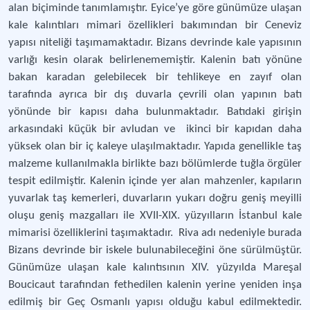
alan biçiminde tanımlamıştır. Eyice’ye göre günümüze ulaşan
kale kalıntıları mimari özellikleri bakımından bir Ceneviz
yapısı niteliği taşımamaktadır. Bizans devrinde kale yapısının
varlığı kesin olarak belirlenememiştir. Kalenin batı yönüne
bakan karadan gelebilecek bir tehlikeye en zayıf olan
tarafında ayrıca bir dış duvarla çevrili olan yapının batı
yönünde bir kapısı daha bulunmaktadır. Batıdaki girişin
arkasındaki küçük bir avludan ve ikinci bir kapıdan daha
yüksek olan bir iç kaleye ulaşılmaktadır. Yapıda genellikle taş
malzeme kullanılmakla birlikte bazı bölümlerde tuğla örgüler
tespit edilmiştir. Kalenin içinde yer alan mahzenler, kapıların
yuvarlak taş kemerleri, duvarların yukarı doğru geniş meyilli
oluşu geniş mazgalları ile XVII-XIX. yüzyılların İstanbul kale
mimarisi özelliklerini taşımaktadır. Riva adı nedeniyle burada
Bizans devrinde bir iskele bulunabileceğini öne sürülmüştür.
Günümüze ulaşan kale kalıntısının XIV. yüzyılda Mareşal
Boucicaut tarafından fethedilen kalenin yerine yeniden inşa
edilmiş bir Geç Osmanlı yapısı olduğu kabul edilmektedir.