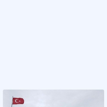
Alara Kalesi
Alanya-Antalya arasında yer alan tarihi kale.
Alazeytin Kalesi
Bodrum Yarımadası’nda yer alan kale.
Altıntepe Kalesi
Erzincan’ın Üzümlü ilçesi sınırlarında Urartu Uygarlığı ve Bizans İmparatorluğu’n
Amasya Kalesi
Amasya’da yer alan tarihi kale.
Daha fazla