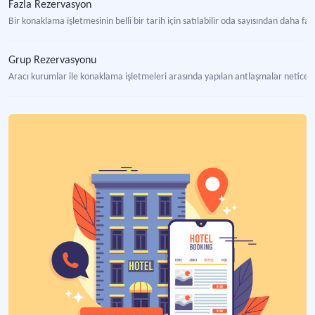
Fazla Rezervasyon
Bir konaklama işletmesinin belli bir tarih için satılabilir oda sayısından daha 
Grup Rezervasyonu
Aracı kurumlar ile konaklama işletmeleri arasında yapılan antlaşmalar netices
Rezervasyon Değişiklikleri
Misafirler tarafından önceden yapılan rezervasyonlardaki değişiklikleri ifade 
Rezervasyon Hataları
Rezervasyon sürecinde çeşitli sebeplerden kaynaklanan kusurları ifade eden k
Rezervasyon İptalleri
Otel, havayolu ve restoran gibi hizmet işletmelerinde önceden yapılan yer ayı
Rezervasyon Konfirmasyonu
Rezervasyon işleminin yazılı olarak teyit edilmesini, onaylanmasını ifade eden