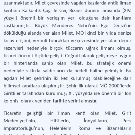
uzanmaktadır. Milet çevresinde yapılan kazılarda antik liman
kentinin Kalkolitik Çağ ile Geç Bizans dönemi arasında (XIV.
yüzyıl) önemli bir yerleşim yeri olduğuna dair kanıtlara
rastlanmıştır. Büyük Menderes Nehri’nin Ege Denizi’ne
döküldüğü alanda yer alan Milet, MÖ ikinci bin yılda denize
kolay erişimi, verimli toprakları ve çevresinde yer alan demir
rezervleri nedeniyle birçok tüccarın uğrak limanı olmuş,
ticaret önemli ölçüde gelişti. Coğrafi olarak gelişmeye uygun
bir hinterlanda sahip olan Milet, bu stratejik önemi
nedeniyle sıklıkla saldırıların da hedefi haline gelmiştir. Bu
açıdan Milet şehrinin iki kez kurulmuş olabileceğine dair
bilimsel kanıtlara ulaşılmıştır. Şehir ilk olarak MÖ 2000’lerde
Giritliler tarafından kurulmuş; XI. yüzyılda ise önemli bir İon
kolonisi olarak yeniden tarihte yerini almıştır.
Ticaretin geliştiği bir liman kenti olan Milet, Girit
Medeniyeti’nin, Hititlerin, İonyalıların, Pers
İmparatorluğu’nun, Helenlerin, Roma ve Bizanslıların