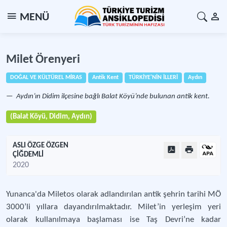
MENÜ
Milet Örenyeri
DOĞAL VE KÜLTÜREL MİRAS
Antik Kent
TÜRKİYE'NİN İLLERİ
Aydın
Aydın’ın Didim ilçesine bağlı Balat Köyü’nde bulunan antik kent.
(Balat Köyü, Didim, Aydın)
ASLI ÖZGE ÖZGEN
ÇİĞDEMLİ
2020
Yunanca'da Miletos olarak adlandırılan antik şehrin tarihi MÖ
3000’li yıllara dayandırılmaktadır. Milet’in yerleşim yeri
olarak kullanılmaya başlaması ise Taş Devri’ne kadar