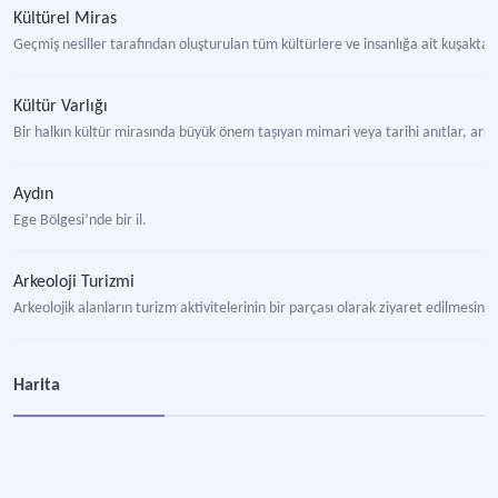
Kültürel Miras
Geçmiş nesiller tarafından oluşturulan tüm kültürlere ve insanlığa ait kuşakt
Kültür Varlığı
Bir halkın kültür mirasında büyük önem taşıyan mimari veya tarihi anıtlar, arkeo
Aydın
Ege Bölgesi’nde bir il.
Arkeoloji Turizmi
Arkeolojik alanların turizm aktivitelerinin bir parçası olarak ziyaret edilmesini
Didim
Harita
Aydın iline bağlı ilçe.
Latrina
Kökü Latince “Lavatrina” sözcüğünden gelen “Latrina” kelimesinin anlamı yıka