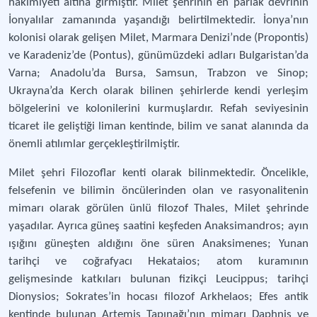
hakimiyeti altına girmiştir. Milet şehrinin en parlak devrinin
İonyalılar zamanında yaşandığı belirtilmektedir. İonya’nın
kolonisi olarak gelişen Milet, Marmara Denizi’nde (Propontis)
ve Karadeniz’de (Pontus), günümüzdeki adları Bulgaristan’da
Varna; Anadolu’da Bursa, Samsun, Trabzon ve Sinop;
Ukrayna’da Kerch olarak bilinen şehirlerde kendi yerleşim
bölgelerini ve kolonilerini kurmuşlardır. Refah seviyesinin
ticaret ile geliştiği liman kentinde, bilim ve sanat alanında da
önemli atılımlar gerçekleştirilmiştir.
Milet şehri Filozoflar kenti olarak bilinmektedir. Öncelikle,
felsefenin ve bilimin öncülerinden olan ve rasyonalitenin
mimarı olarak görülen ünlü filozof Thales, Milet şehrinde
yaşadılar. Ayrıca güneş saatini keşfeden Anaksimandros; ayın
ışığını güneşten aldığını öne süren Anaksimenes; Yunan
tarihçi ve coğrafyacı Hekataios; atom kuramının
gelişmesinde katkıları bulunan fizikçi Leucippus; tarihçi
Dionysios; Sokrates’in hocası filozof Arkhelaos; Efes antik
kentinde bulunan Artemis Tapınağı’nın mimarı Daphnis ve