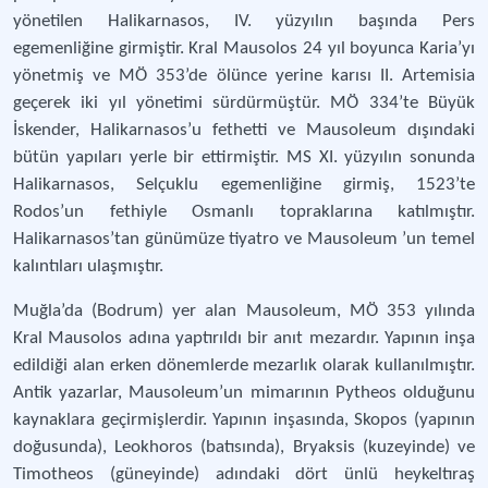
yönetilen Halikarnasos, IV. yüzyılın başında Pers
egemenliğine girmiştir. Kral Mausolos 24 yıl boyunca Karia’yı
yönetmiş ve MÖ 353’de ölünce yerine karısı II. Artemisia
geçerek iki yıl yönetimi sürdürmüştür. MÖ 334’te Büyük
İskender, Halikarnasos’u fethetti ve Mausoleum dışındaki
bütün yapıları yerle bir ettirmiştir. MS XI. yüzyılın sonunda
Halikarnasos, Selçuklu egemenliğine girmiş, 1523’te
Rodos’un fethiyle Osmanlı topraklarına katılmıştır.
Halikarnasos’tan günümüze tiyatro ve Mausoleum ’un temel
kalıntıları ulaşmıştır.
Muğla’da (Bodrum) yer alan Mausoleum, MÖ 353 yılında
Kral Mausolos adına yaptırıldı bir anıt mezardır. Yapının inşa
edildiği alan erken dönemlerde mezarlık olarak kullanılmıştır.
Antik yazarlar, Mausoleum’un mimarının Pytheos olduğunu
kaynaklara geçirmişlerdir. Yapının inşasında, Skopos (yapının
doğusunda), Leokhoros (batısında), Bryaksis (kuzeyinde) ve
Timotheos (güneyinde) adındaki dört ünlü heykeltıraş