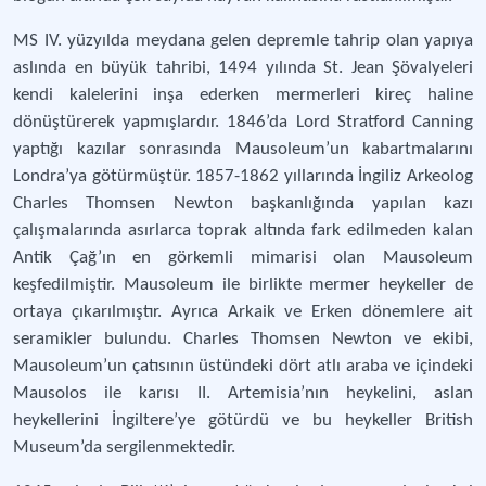
MS IV. yüzyılda meydana gelen depremle tahrip olan yapıya
aslında en büyük tahribi, 1494 yılında St. Jean Şövalyeleri
kendi kalelerini inşa ederken mermerleri kireç haline
dönüştürerek yapmışlardır. 1846’da Lord Stratford Canning
yaptığı kazılar sonrasında Mausoleum’un kabartmalarını
Londra’ya götürmüştür. 1857-1862 yıllarında İngiliz Arkeolog
Charles Thomsen Newton başkanlığında yapılan kazı
çalışmalarında asırlarca toprak altında fark edilmeden kalan
Antik Çağ’ın en görkemli mimarisi olan Mausoleum
keşfedilmiştir. Mausoleum ile birlikte mermer heykeller de
ortaya çıkarılmıştır. Ayrıca Arkaik ve Erken dönemlere ait
seramikler bulundu. Charles Thomsen Newton ve ekibi,
Mausoleum’un çatısının üstündeki dört atlı araba ve içindeki
Mausolos ile karısı II. Artemisia’nın heykelini, aslan
heykellerini İngiltere’ye götürdü ve bu heykeller British
Museum’da sergilenmektedir.