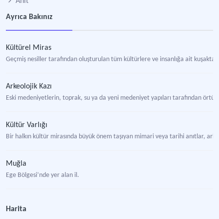
Anıt
Ayrıca Bakınız
Kültürel Miras
Geçmiş nesiller tarafından oluşturulan tüm kültürlere ve insanlığa ait kuşakt
Arkeolojik Kazı
Eski medeniyetlerin, toprak, su ya da yeni medeniyet yapıları tarafından örtülmüş h
Kültür Varlığı
Bir halkın kültür mirasında büyük önem taşıyan mimari veya tarihi anıtlar, arkeo
Muğla
Ege Bölgesi’nde yer alan il.
Arkeoloji Turizmi
Harita
Arkeolojik alanların turizm aktivitelerinin bir parçası olarak ziyaret edilmesini