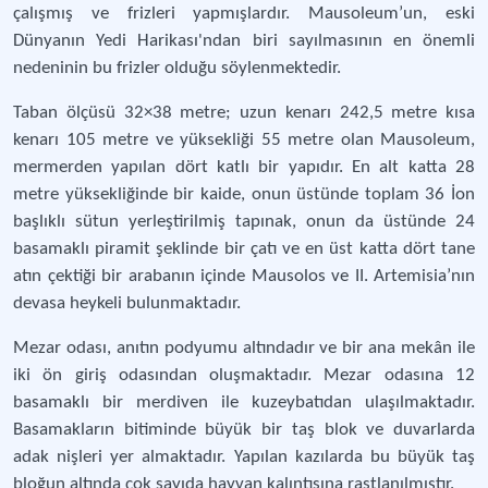
çalışmış ve frizleri yapmışlardır. Mausoleum’un, eski
Dünyanın Yedi Harikası'ndan biri sayılmasının en önemli
nedeninin bu frizler olduğu söylenmektedir.
Taban ölçüsü 32×38 metre; uzun kenarı 242,5 metre kısa
kenarı 105 metre ve yüksekliği 55 metre olan Mausoleum,
mermerden yapılan dört katlı bir yapıdır. En alt katta 28
metre yüksekliğinde bir kaide, onun üstünde toplam 36 İon
başlıklı sütun yerleştirilmiş tapınak, onun da üstünde 24
basamaklı piramit şeklinde bir çatı ve en üst katta dört tane
atın çektiği bir arabanın içinde Mausolos ve II. Artemisia’nın
devasa heykeli bulunmaktadır.
Mezar odası, anıtın podyumu altındadır ve bir ana mekân ile
iki ön giriş odasından oluşmaktadır. Mezar odasına 12
basamaklı bir merdiven ile kuzeybatıdan ulaşılmaktadır.
Basamakların bitiminde büyük bir taş blok ve duvarlarda
adak nişleri yer almaktadır. Yapılan kazılarda bu büyük taş
bloğun altında çok sayıda hayvan kalıntısına rastlanılmıştır.