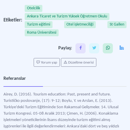
Otelcilik
Ankara Ticaret ve Turizm Yüksek Öğretmen Okulu
Etiketler:
Turizm eğitimi
Otel işletmeciliği
St Gallen
Roma Üniversitesi
Paylaş:
Yorum yap
Düzeltme önerisi
Referanslar
Airey, D. (2016). Tourism education: Past, present and future.
Turističko poslovanje, (17): 9-12; Boylu, Y. ve Arslan, E. (2013).
Türkiye'deki Turizm Eğitiminde Son Rakamsal Gelişmeler. 14. Ulusal
Turizm Kongresi. 05-08 Aralık 2013; Çimen, H. (2006). Konaklama
işletmeleri yöneticilerinin lisans düzeyinde turizm eğitimi almış
işgörenleri ile ilgili değerlendirmeleri: Ankara’daki dört ve beş yıldızlı