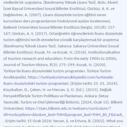
otellerde bir uygulama. (Basılmamış Yüksek Lisans Tezi). Bolu: Abant
İzzet Baysal Üniversitesi Sosyal Bilimler Enstitüsü; Gürbüz, A. K. ve
Dağdeviren, A. (2007). Lisans düzeyinde turizm eğitimi veren
kurumların ders programlarının fonksiyonel açıdan incelenmesi,
Balıkesir Üniversitesi Sosyal Bilimler Enstitüsü Dergisi, 10(18): 157-
167; Gürkan, A. S. (2017). Ortaöğretim öğrencilerinin lisans düzeyinde
turizm eğitimini tercih etmelerine yönelik karşılaştırmalı bir araştırma
(Basılmamış Yüksek Lisans Tezi). Sakarya: Sakarya Üniversitesi Sosyal
Bilimler Enstitüsü; Kozak, M. ve Kozak, N. (2016). Institutionalisation
of tourism research and education: From the early 1900s to 2000s,
Journal of Tourism History, 8(3): 275–299; Kozak, N. (2020).
Türkiye’de lisans düzeyindeki turizm programları. Türkiye Turizm
Ansiklopedisi.
https://turkiyeturizmansiklopedisi.com/turkiyede-
lisans-duzeyindeki-turizm-programlari,
(Erişim tarihi: 25. 01. 2024);
Küçükaltan, D., Çeken, H. ve Mercan, Ş. O. (Ed.). (2015). Değişik
Perspektifleriyle Turizm Politikası ve Planlaması. Ankara: Detay
Yayıncılık; Turizm ve Otel İşletmeciliği Bölümü. (2024, Ocak 15). Bilkent
Üniversitesi.
https://stars.bilkent.edu.tr/webserv/curriculum/?
dil=tur&options=&bolum_kod=THM&program_kod=THM_BS_F&track_
. Erişim tarihi: 15 Ocak 2024; Yarcan, Ş. ve Ertuna, B. (2002). What you