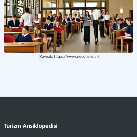
Ege Üniversitesi İktisadi ve Ticari Bilimler Fakültesi Turizm Kürsüsü
Türkiye’de bir üniversiteye bağlı lisans düzeyinde turizm işletmeciliği mesleki 
Birinci Akademik Turizm Eğitimi Arama Konferansı
Türkiye’de turizm alanında sürekliliği olan tek düşünce platformunun birinci top
Turizm Eğitimi Kongresi (1984)
(Kaynak: https://www.decohere.ai)
Ulusal katılımlı bilimsel toplantı.
Nişantaşı Üniversitesi, İktisadi İdari ve Sosyal Bilimler Fakültesi Turizm İşletmeciliği Bölümü
İstanbul'da turizm işletmeciliği bölümüne dair eğitim vermeyi amaç edinen lis
Gastronomi ve Mutfak Sanatları Bölümü
Gastronomi ve mutfak sanatları dalında lisans, yüksek lisans, doktora derece
Turizm Ansiklopedisi
Daha fazla