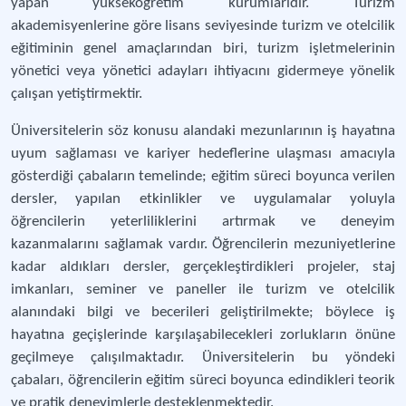
yapan yükseköğretim kurumlarıdır. Turizm
akademisyenlerine göre lisans seviyesinde turizm ve otelcilik
eğitiminin genel amaçlarından biri, turizm işletmelerinin
yönetici veya yönetici adayları ihtiyacını gidermeye yönelik
çalışan yetiştirmektir.
Üniversitelerin söz konusu alandaki mezunlarının iş hayatına
uyum sağlaması ve kariyer hedeflerine ulaşması amacıyla
gösterdiği çabaların temelinde; eğitim süreci boyunca verilen
dersler, yapılan etkinlikler ve uygulamalar yoluyla
öğrencilerin yeterliliklerini artırmak ve deneyim
kazanmalarını sağlamak vardır. Öğrencilerin mezuniyetlerine
kadar aldıkları dersler, gerçekleştirdikleri projeler, staj
imkanları, seminer ve paneller ile turizm ve otelcilik
alanındaki bilgi ve becerileri geliştirilmekte; böylece iş
hayatına geçişlerinde karşılaşabilecekleri zorlukların önüne
geçilmeye çalışılmaktadır. Üniversitelerin bu yöndeki
çabaları, öğrencilerin eğitim süreci boyunca edindikleri teorik
ve pratik deneyimlerle desteklenmektedir.