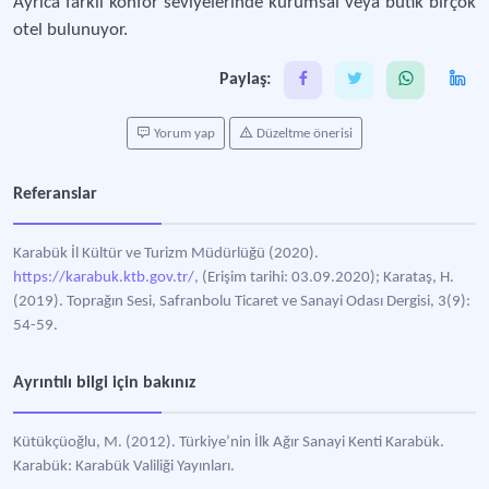
Ayrıca farklı konfor seviyelerinde kurumsal veya butik birçok
otel bulunuyor.
Paylaş:
Yorum yap
Düzeltme önerisi
Referanslar
Karabük İl Kültür ve Turizm Müdürlüğü (2020).
https://karabuk.ktb.gov.tr/,
(Erişim tarihi: 03.09.2020); Karataş, H.
(2019). Toprağın Sesi, Safranbolu Ticaret ve Sanayi Odası Dergisi, 3(9):
54-59.
Ayrıntılı bilgi için bakınız
Kütükçüoğlu, M. (2012). Türkiye’nin İlk Ağır Sanayi Kenti Karabük.
Karabük: Karabük Valiliği Yayınları.