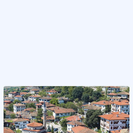
Karabük Üniversitesi TOBB Teknik Bilimler Meslek Yüksekokulu Otobüs Kaptanlığı Önlisans Programı
Otobüs kaptanlığı alanında diploma veren önlisans programı.
Karabük Üniversitesi Turizm İşletmeciliği Yüksek Lisans Programı
Turizm işletmeciliği dalında yüksek lisans derecesi veren program.
Karabük - Safranbolu Anadolu Otelcilik ve Turizm Meslek Lisesi / Evliya Çelebi Mesleki ve Teknik Anadolu Lisesi
Turizm ve otelcilik alanında lise diploması veren eğitim-öğretim kurumu.
Daha fazla