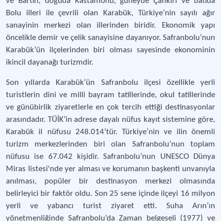
ve Bartın, doğuda Kastamonu, güneyde Çankırı ve batıda
Bolu illeri ile çevrili olan Karabük, Türkiye’nin sayılı ağır
sanayinin merkezi olan illerinden biridir. Ekonomik yapı
öncelikle demir ve çelik sanayisine dayanıyor. Safranbolu’nun
Karabük’ün ilçelerinden biri olması sayesinde ekonominin
ikincil dayanağı turizmdir.
Son yıllarda Karabük’ün Safranbolu ilçesi özellikle yerli
turistlerin dini ve milli bayram tatillerinde, okul tatillerinde
ve günübirlik ziyaretlerle en çok tercih ettiği destinasyonlar
arasındadır. TÜİK’in adrese dayalı nüfus kayıt sistemine göre,
Karabük il nüfusu 248.014’tür. Türkiye’nin ve ilin önemli
turizm merkezlerinden biri olan Safranbolu’nun toplam
nüfusu ise 67.042 kişidir. Safranbolu’nun UNESCO Dünya
Miras listesi'nde yer alması ve korumanın başkenti unvanıyla
anılması, popüler bir destinasyon merkezi olmasında
belirleyici bir faktör oldu. Son 25 sene içinde ilçeyi 16 milyon
yerli ve yabancı turist ziyaret etti. Suha Arın’ın
yönetmenliğinde Safranbolu’da Zaman belgeseli (1977) ve