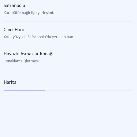
Safranbolu
Karabük’e bağlı ilçe yerleşimi.
Cinci Hanı
XVII. yüzyılda Safranbolu’da yer alan han.
Havuzlu Asmazlar Konağı
Konaklama işletmesi.
İnan Karabük Turizm
Harita
Şehirlerarası yolcu taşımacılığı yapan otobüs firması.
Karabük Doğuş Turizm
Şehirlerarası yolcu taşımacılığı yapan otobüs firması.
Karabük İl Kültür ve Turizm Müdürlüğü
Kültür ve Turizm Bakanlığı’nın Karabük ili ölçeğindeki temsilcisi.