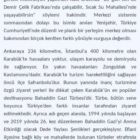
Demir Çelik Fabrikası'nda çalışabilir, Sıcak Su Mahallesi’nde
yaşayabilirsin” söylemi hakimdir. Merkezi sistemle
ısınmasından dolayı bu isimle anılan Yenişehir, Türkiye
Cumhuriyeti’nde düzenli ve planlı bir yerleşim merkez olması
bakımından birçok kentten farklı yönüyle vurguya değerdir.
Ankaraya 236 kilometre, İstanbul'a 400 kilometre olan
Karabük’te havaalanı yoktur, ulaşım karayolu ve demiryolu
ile sağlanıyor. En yakın havaalanları Zonguldak ve
Kastamonu’dadır. Karabük’te turizm hareketliliğini sağlayan
öncü ilçe Safranbolu’dur. Bunun yanında inanç turizmine
özgü ziyaret yerleri ile dikkat çeken Karabük’ün en popüler
destinasyonu Bahaddin Gazi Türbesi’dir. Türbe, bütün sene
boyunca Türkiye’den farklı insanlar tarafından ziyaret
edilmektedir. Ayrıca adı geçen alanda, 1994 yılında başlayan
ve 2019 yılında 26. kez düzenlenen Bahaddin Gazi’yi Anma
Etkinliği olarak Dede Yaylası Şenlikleri gerçekleşiyor. Eflani
ilçesine bağlı köy ve mahallerde bulunan türbeler etrafında