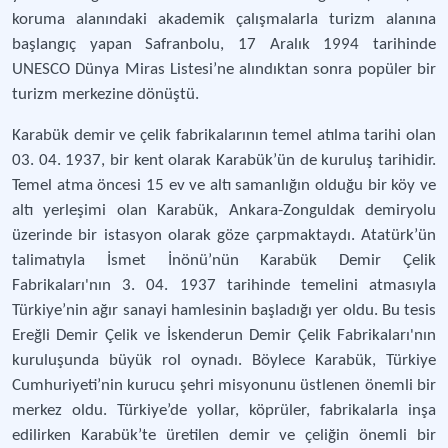
koruma alanındaki akademik çalışmalarla turizm alanına
başlangıç yapan Safranbolu, 17 Aralık 1994 tarihinde
UNESCO Dünya Miras Listesi’ne alındıktan sonra popüler bir
turizm merkezine dönüştü.
Karabük demir ve çelik fabrikalarının temel atılma tarihi olan
03. 04. 1937, bir kent olarak Karabük’ün de kuruluş tarihidir.
Temel atma öncesi 15 ev ve altı samanlığın olduğu bir köy ve
altı yerleşimi olan Karabük, Ankara-Zonguldak demiryolu
üzerinde bir istasyon olarak göze çarpmaktaydı. Atatürk’ün
talimatıyla İsmet İnönü’nün Karabük Demir Çelik
Fabrikaları'nın 3. 04. 1937 tarihinde temelini atmasıyla
Türkiye’nin ağır sanayi hamlesinin başladığı yer oldu. Bu tesis
Ereğli Demir Çelik ve İskenderun Demir Çelik Fabrikaları'nın
kuruluşunda büyük rol oynadı. Böylece Karabük, Türkiye
Cumhuriyeti’nin kurucu şehri misyonunu üstlenen önemli bir
merkez oldu. Türkiye’de yollar, köprüler, fabrikalarla inşa
edilirken Karabük’te üretilen demir ve çeliğin önemli bir