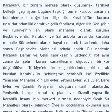
Karabük’ü bir turizm merkezi olarak düşünmek, tarihsel
belleğin geçmişten bugüne taşıdığı temel kurucu unsurları
betimlemekle doğrudan ilişkilidir. Karabük’ün kurucu
unsurlarından ilki demir ve çelik fabrikası, diğer ikisi Yenişehir
ve Türkiye’nin en planlı mahallesi olarak kurulan
Beşbinevler’dir. Karabük ve Safranbolu arasında kurulan
mahalle Sümerkent olarak hayal edilerek tasarlandı, daha
sonra Beşbinevler Mahallesi adıyla anıldı. Bu nedenle
Karabük Demir ve Çelik Fabrikasının üstlendiği rol aynı
zamanda şehri kuran sanayileşme olgusuyla birlikte
düşünülüyor. Türkiye’nin örnek şehirlerinden biri olarak
kurulan Karabük’ün şehirleşme sembolü ise özellikle
Yenişehir Mahallesi’dir. Elli evler, Yetmiş Evler, Yüz Evler, Dere
Evler ve Çamlık Yenişehir’i oluşturan tarihi alanlardır.
Yenişehir, bahçeli konutları, planlı ve düzenli yapısı ile
Karabük insanı için merkezi ısıtması nedeniyle Sıcak Su
Mahallesi olarak biliniyor. Öyle ki çocukların okuması için
gerekli motivasyon yapılırken halk arasında “Bir gün sen de