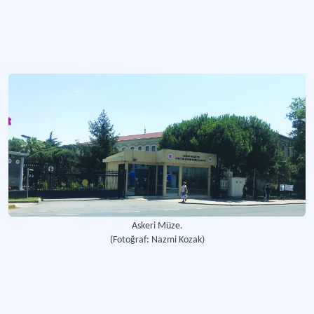
Çanakkale Zafer Müzesi
Sergilediği eserlerle Türk tarihi içerisinde önemli bir yere sahip olan tarihsel bi
Daha fazla
Askeri Müze.
(Fotoğraf: Nazmi Kozak)