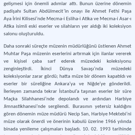
gelişmesi için önemli adımlar attı. Bunun üzerine dönemin
padişahı Sultan Abdülmecit’in onayı ile Ahmet Fethi Paşa
Aya İrini Kilisesi’nde Mecma-i Esliha-i Atika ve Mecma-i Asar-ı
Atika isimli eski eserler ve silahların yer aldığı iki koleksiyon
salonu oluşturuldu.
Daha sonraki süreçte müzenin müdürlüğünü üstlenen Ahmet
Muhtar Paşa müzenin eserlerini artırmak için ilanlar vererek
ve kişisel çaba sarf ederek müzedeki koleksiyonu
zenginleştirdi. İkinci Dünya Savaşı’nda müzedeki
koleksiyonlar zarar gördü; hatta müze bir dönem kapatıldı ve
eserler bir süreliğine Ankara’ya ve Niğde’ye gönderildi.
İlerleyen zamanda tekrar İstanbul’a taşınan eserler bir süre
Maçka Silahhanesi’nde depolandı ve ardından Harbiye
Jimnastikhanesi’nde sergilendi. Burasının yetersiz kaldığını
gören dönemin müze müdürü Necip San, Harbiye Mektebi’ni
müze olarak önerdi ve önerinin kabulü üzerine 1966 yılında
binada yenileme çalışmaları başladı. 10. 02. 1993 tarihinde