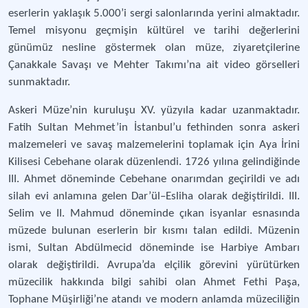
eserlerin yaklaşık 5.000’i sergi salonlarında yerini almaktadır.
Temel misyonu geçmişin kültürel ve tarihi değerlerini
günümüz nesline göstermek olan müze, ziyaretçilerine
Çanakkale Savaşı ve Mehter Takımı’na ait video görselleri
sunmaktadır.
Askeri Müze’nin kuruluşu XV. yüzyıla kadar uzanmaktadır.
Fatih Sultan Mehmet’in İstanbul’u fethinden sonra askeri
malzemeleri ve savaş malzemelerini toplamak için Aya İrini
Kilisesi Cebehane olarak düzenlendi. 1726 yılına gelindiğinde
III. Ahmet döneminde Cebehane onarımdan geçirildi ve adı
silah evi anlamına gelen Dar’ül–Esliha olarak değiştirildi. III.
Selim ve II. Mahmud döneminde çıkan isyanlar esnasında
müzede bulunan eserlerin bir kısmı talan edildi. Müzenin
ismi, Sultan Abdülmecid döneminde ise Harbiye Ambarı
olarak değiştirildi. Avrupa’da elçilik görevini yürütürken
müzecilik hakkında bilgi sahibi olan Ahmet Fethi Paşa,
Tophane Müşirliği’ne atandı ve modern anlamda müzeciliğin