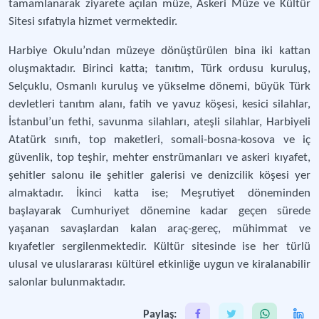
tamamlanarak ziyarete açılan müze, Askeri Müze ve Kültür
Sitesi sıfatıyla hizmet vermektedir.
Harbiye Okulu’ndan müzeye dönüştürülen bina iki kattan
oluşmaktadır. Birinci katta; tanıtım, Türk ordusu kuruluş,
Selçuklu, Osmanlı kuruluş ve yükselme dönemi, büyük Türk
devletleri tanıtım alanı, fatih ve yavuz köşesi, kesici silahlar,
İstanbul’un fethi, savunma silahları, ateşli silahlar, Harbiyeli
Atatürk sınıfı, top maketleri, somali-bosna-kosova ve iç
güvenlik, top teşhir, mehter enstrümanları ve askeri kıyafet,
şehitler salonu ile şehitler galerisi ve denizcilik köşesi yer
almaktadır. İkinci katta ise; Meşrutiyet döneminden
başlayarak Cumhuriyet dönemine kadar geçen sürede
yaşanan savaşlardan kalan araç-gereç, mühimmat ve
kıyafetler sergilenmektedir. Kültür sitesinde ise her türlü
ulusal ve uluslararası kültürel etkinliğe uygun ve kiralanabilir
salonlar bulunmaktadır.
Paylaş: