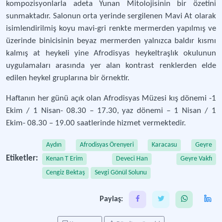
kompozisyonlarla adeta Yunan Mitolojisinin bir özetini
sunmaktadır. Salonun orta yerinde sergilenen Mavi At olarak
isimlendirilmiş koyu mavi-gri renkte mermerden yapılmış ve
üzerinde binicisinin beyaz mermerden yalnızca baldır kısmı
kalmış at heykeli yine Afrodisyas heykeltraşlık okulunun
uygulamaları arasında yer alan kontrast renklerden elde
edilen heykel gruplarına bir örnektir.
Haftanın her günü açık olan Afrodisyas Müzesi kış dönemi -1
Ekim / 1 Nisan- 08.30 – 17.30, yaz dönemi – 1 Nisan / 1
Ekim- 08.30 – 19.00 saatlerinde hizmet vermektedir.
Aydın
Afrodisyas Örenyeri
Karacasu
Geyre
Etiketler:
Kenan T Erim
Deveci Han
Geyre Vakfı
Cengiz Bektaş
Sevgi Gönül Solunu
Paylaş: