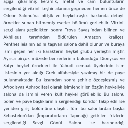
açığa çıkarılmış keramik, metal ve cam buluntuların
sergilendiği vitrinli teşhir alanına geçmeden hemen önce de
Odeon Salonu’na bitişik ve heykeltraşlık hakkında detaylı
örnekler sunan bitmemiş eserler bölümü gezilebilir. Vitrinli
sergi alanı geçildikten sonra Troya Savaşı’ndan bilinen ve
Akhilleus tarafından öldürülen Amazon kraliçesi
Penthesileia’nın adını taşıyan salona dahil olunur ve buraya
ismi geçen her iki karakterin heykel grubu yerleştirilmiştir.
Ayrıca birçok müzede benzerlerinin bulunduğu Dionysos ve
Satyr heykel örnekleri ile Yahudi cemaat üyelerinin isim
listesinin yer aldığı Grek alfabesiyle yazılmış bir de paye
bulunmaktadır. Bu kısımdan sonra şehirle özdeşleşmiş ve
Afrodisyas Aphroditesi olarak isimlendirilen özgün heykeliyle
salona da ismini veren kült heykel görülebilir. Bu salonu
bölen ve paye başlıklarının sergilendiği koridor takip edilirse
yeniden giriş bölümüne ulaşılır. Tüm bu salonlardan başka
Sebasteion'dan (İmparatorların Tapınağı) getirilen frizlerin
sergilendiği Sevgi Gönül Salonu ise barındırdığı