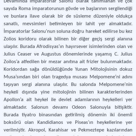
Devamında İmparatorlar Salonu olarak tanımlanan ve çok
sayıda Roma imparatorunun gövde ve başlarının sergilendiği
ve bunlara ilave olarak bir de süsleme düzeniyle oldukça
sanatlı, mevsimleri betimleyen bir lahit yer almaktadır.
İmparatorlar Salonu’nun soluna doğru hareket edilirse bu kez
Zolios koridoru olarak bilinen bir diğer geçiş sergi alanına
ulaşılır. Burada Afrodisyas’ın hayırsever isimlerinden olan ve
Julius Ceaser ve Augustus dönemlerinde yaşamış C. Julius
Zoilos’a atfedilen bir mezar anıtına ait frizler bulunmaktadır.
Koridordan sağa dönüldüğünde Yunan Mitolojisinin dokuz
Musa’sından biri olan tragedya musası Melpomene’ni adını
taşıyan sergi alanına ulaşılır. Bu salonda Melpomene’nin
heykeli dışında yine mitolojinin bilinen karakterlerinden
Apollon’a ait heykel ile devlet adamlarının heykelleri yer
almaktadır. Salonun devamı Odeon Salonuyla bitişiktir.
Burada tiyatro binasından getirilmiş dönemin iki önemli
boksörü olan Kandidianos ve Piseas’ın heykellerine yer
verilmiştir. Akropol, Karahisar ve Pekmeztepe kazılarından