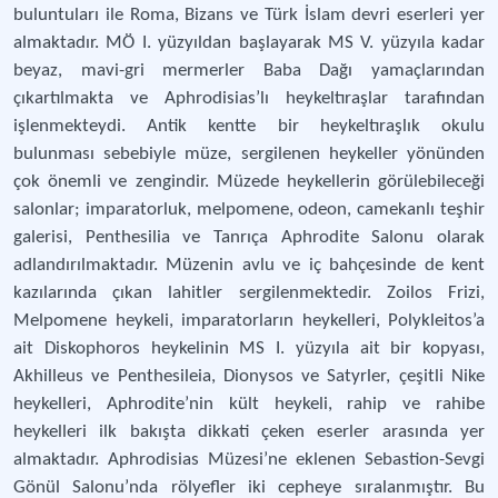
buluntuları ile Roma, Bizans ve Türk İslam devri eserleri yer
almaktadır. MÖ I. yüzyıldan başlayarak MS V. yüzyıla kadar
beyaz, mavi-gri mermerler Baba Dağı yamaçlarından
çıkartılmakta ve Aphrodisias’lı heykeltıraşlar tarafından
işlenmekteydi. Antik kentte bir heykeltıraşlık okulu
bulunması sebebiyle müze, sergilenen heykeller yönünden
çok önemli ve zengindir. Müzede heykellerin görülebileceği
salonlar; imparatorluk, melpomene, odeon, camekanlı teşhir
galerisi, Penthesilia ve Tanrıça Aphrodite Salonu olarak
adlandırılmaktadır. Müzenin avlu ve iç bahçesinde de kent
kazılarında çıkan lahitler sergilenmektedir. Zoilos Frizi,
Melpomene heykeli, imparatorların heykelleri, Polykleitos’a
ait Diskophoros heykelinin MS I. yüzyıla ait bir kopyası,
Akhilleus ve Penthesileia, Dionysos ve Satyrler, çeşitli Nike
heykelleri, Aphrodite’nin kült heykeli, rahip ve rahibe
heykelleri ilk bakışta dikkati çeken eserler arasında yer
almaktadır. Aphrodisias Müzesi’ne eklenen Sebastion-Sevgi
Gönül Salonu’nda rölyefler iki cepheye sıralanmıştır. Bu