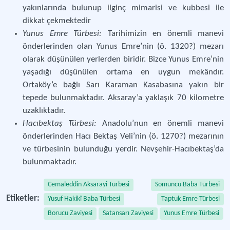
yakınlarında bulunup ilginç mimarisi ve kubbesi ile
dikkat çekmektedir
Yunus Emre Türbesi:
Tarihimizin en önemli manevi
önderlerinden olan Yunus Emre’nin (ö. 1320?) mezarı
olarak düşünülen yerlerden biridir. Bizce Yunus Emre’nin
yaşadığı düşünülen ortama en uygun mekândır.
Ortaköy’e bağlı Sarı Karaman Kasabasına yakın bir
tepede bulunmaktadır. Aksaray’a yaklaşık 70 kilometre
uzaklıktadır.
Hacıbektaş Türbesi:
Anadolu’nun en önemli manevi
önderlerinden Hacı Bektaş Veli’nin (ö. 1270?) mezarının
ve türbesinin bulunduğu yerdir. Nevşehir-Hacıbektaş’da
bulunmaktadır.
Cemaleddin Aksarayî Türbesi
Somuncu Baba Türbesi
Etiketler:
Yusuf Hakikî Baba Türbesi
Taptuk Emre Türbesi
Borucu Zaviyesi
Satansarı Zaviyesi
Yunus Emre Türbesi