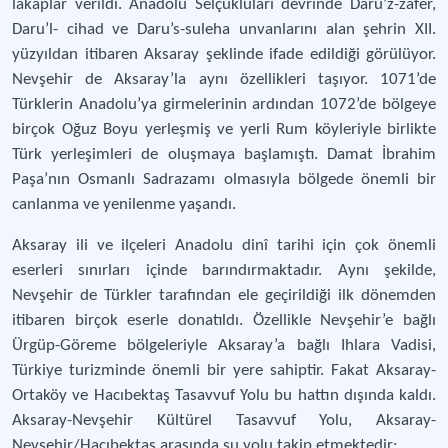
lakaplar verildi. Anadolu Selçukluları devrinde Daru’z-zafer,
Daru’l- cihad ve Daru’s-suleha unvanlarını alan şehrin XII.
yüzyıldan itibaren Aksaray şeklinde ifade edildiği görülüyor.
Nevşehir de Aksaray’la aynı özellikleri taşıyor. 1071’de
Türklerin Anadolu’ya girmelerinin ardından 1072’de bölgeye
birçok Oğuz Boyu yerleşmiş ve yerli Rum köyleriyle birlikte
Türk yerleşimleri de oluşmaya başlamıştı. Damat İbrahim
Paşa’nın Osmanlı Sadrazamı olmasıyla bölgede önemli bir
canlanma ve yenilenme yaşandı.
Aksaray ili ve ilçeleri Anadolu dinî tarihi için çok önemli
eserleri sınırları içinde barındırmaktadır. Aynı şekilde,
Nevşehir de Türkler tarafından ele geçirildiği ilk dönemden
itibaren birçok eserle donatıldı. Özellikle Nevşehir’e bağlı
Ürgüp-Göreme bölgeleriyle Aksaray’a bağlı Ihlara Vadisi,
Türkiye turizminde önemli bir yere sahiptir. Fakat Aksaray-
Ortaköy ve Hacıbektaş Tasavvuf Yolu bu hattın dışında kaldı.
Aksaray-Nevşehir Kültürel Tasavvuf Yolu, Aksaray-
Nevşehir/Hacıbektaş arasında şu yolu takip etmektedir: