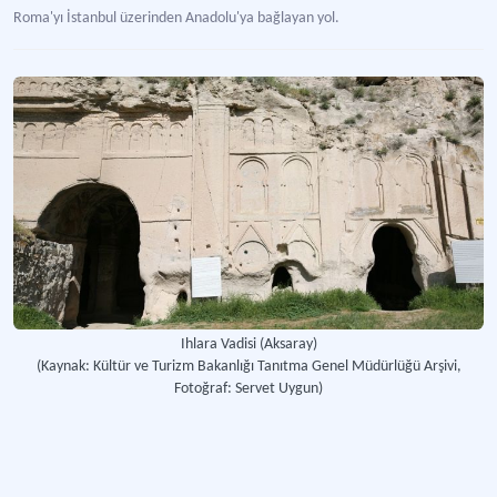
Roma'yı İstanbul üzerinden Anadolu'ya bağlayan yol.
Doğu Anadolu Turizmi Geliştirme Projesi (Datur)
Kuzeydoğu Anadolu Bölgesinde doğal ve kültürel zenginlikleri koruyarak sürdür
Aziz Mercurius Yeraltı Şehri ve Kilisesi
-Aksaray’daki Tarihi Yeraltı Şehri ve Kilise Yapısı
Ihlara Vadisi (Aksaray)
(Kaynak: Kültür ve Turizm Bakanlığı Tanıtma Genel Müdürlüğü Arşivi,
Fotoğraf: Servet Uygun)