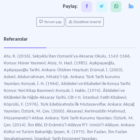
Paylaş:
Yorum yap
Düzeltme önerisi
Referanslar
Ata, R. (2016). Selçuklu’dan Osmanlı’ya Aksaray Okulu, 1142-1566.
Konya: Hüner Yayınevi; Atsız, N. Hazl. (1985). Aşıkpaşaoğlu,
Aşıkpaşaoğlu Tarihi. Ankara: Ötüken Neşriyat; Erünsal, İ. (2003).
Askerî, Abdurrahman, Miratü’l-Işk. Ankara: Türk Tarih kurumu
Yayınları; Konyalı, İ. H. (1964). Abideleri ve Kitabeleri ile Konya Tarihi.
Konya: Yeni Kitap Basımevi; Konyalı, İ. Hakkı, (1974). Âbideleri ve
Kitâbeleri ile Niğde-Aksaray Tarihi, Cilt-I-II. İstanbul: Fatih Kitabevi;
Köprülü, F. (1976). Türk Edebiyatında İlk Mutasavvıflar. Ankara: Akçağ
Yayınları; Öztürk, M. Çev. (2000). Aksarayî, Kerimüddin Mahmud,
Müsameretü’l-Ahbar. Ankara: Türk Tarih Kurumu Yayınları; Öztürk. M.
Çev. (2014). İbn Bibi, El-Evâmirü’l-Alâiyye fi’l- Umûri’l-Alâiyye. Ankara:
Kültür ve Turizm Bakanlığı; Şeşen, R. (1975). İbn Fazlan, İbn Fazlan
Seyahatnamesi. İstanbul: Tarih Encümeni Yayınları.