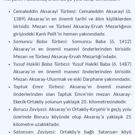
Cemaleddin Aksarayî Türbesi: Cemaleddin Aksarayî (ö.
1389) Aksaray’ın en önemli tarihî ve âlim kişiliklerden
birisidir. Mezarı ve Türbesi Aksaray-Ervah Mezarlığının
girişindeki Kanlı Pelit’in hemen yakınındadır.
Somuncu Baba Türbesi:
Somuncu Baba (ö. 1412)
Aksaray’ın en önemli manevî önderlerinden birisidir.
Mezarı ve Türbesi Aksaray-Ervah Mezarlığı’ndadır.
Y
usuf Hakikî Baba Türbesi:
Yusuf Hakikî Baba (ö. 1487)
Aksaray’ın en önemli manevi önderlerinden birisidir.
Mezarı Aksaray-Uluırmak ve eski Darphane yakınındadır.
Taptuk Emre Türbesi:
Aksaray’ın önemli manevi
önderlerinden olan Taptuk Emre’nin mezarı Aksaray-
Ekecik-Ortaköy yolunun yaklaşık 20. kilometresindedir.
Borucu Zaviyesi:
Aksaray’ın Ortaköy-Kırşehir’e geçiş yolu
üzerinde Borucu köyünde olup Aksaray’a yaklaşık 25
kilometre uzaklıktadır.
Satansarı Zaviyesi:
Ortaköy’e bağlı Satansarı köyü