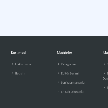
Kurumsal
Maddeler
Ma
Hakkımızda
Kategoriler
S
İletişim
Editör Seçimi
B
Duy
Son Yayımlananlar
En Çok Okunanlar