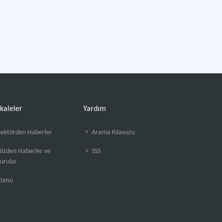
kaleler
Yardım
ektörden Haberler
Arama Kılavuzu
izden Haberler ve
SSS
urular
Tümü