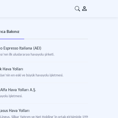
ıca Bakınız
o Espresso Italiana (AEI)
ya’nın ilk uluslararası havayolu şirketi.
k Hava Yolları
iye’nin en eski ve büyük havayolu işletmesi.
 Alfa Hava Yolları A.Ş.
ayolu işletmesi.
asus Hava Yolları
Lingus, Silkar Yatırım ve Net Holding’in ortak girişimiyle 1990 yılında kurulan hav