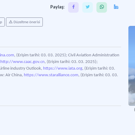
Paylaş:
Türk
ap
Düzeltme önerisi
hina.com
, (Erişim tarihi: 03. 03. 2025); Civil Aviation Administration
,
http://www.caac.gov.cn
, (Erişim tarihi: 03. 03. 2025);
Airline industry Outlook,
https://www.iata.org
, (Erişim tarihi: 03.
ew: Air China,
https://www.staralliance.com
, (Erişim tarihi: 03. 03.