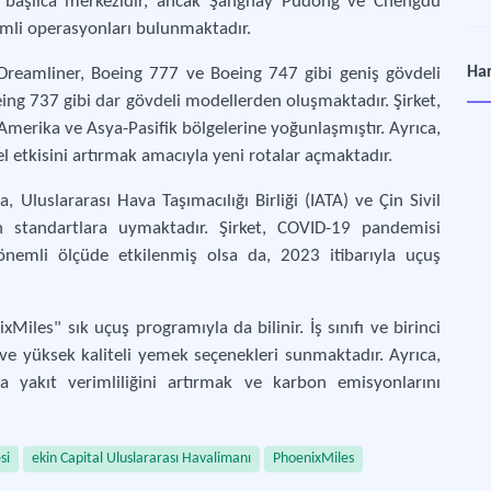
anı başlıca merkezidir, ancak Şanghay Pudong ve Chengdu
emli operasyonları bulunmaktadır.
Ana
Har
 Dreamliner, Boeing 777 ve Boeing 747 gibi geniş gövdeli
Türk
ing 737 gibi dar gövdeli modellerden oluşmaktadır. Şirket,
Amerika ve Asya-Pasifik bölgelerine yoğunlaşmıştır. Ayrıca,
Bay
l etkisini artırmak amacıyla yeni rotalar açmaktadır.
Ait 
 Uluslararası Hava Taşımacılığı Birliği (IATA) ve Çin Sivil
en standartlara uymaktadır. Şirket, COVID-19 pandemisi
Cor
 önemli ölçüde etkilenmiş olsa da, 2023 itibarıyla uçuş
Türk
Sul
iles" sık uçuş programıyla da bilinir. İş sınıfı ve birinci
Hav
 ve yüksek kaliteli yemek seçenekleri sunmaktadır. Ayrıca,
nda yakıt verimliliğini artırmak ve karbon emisyonlarını
Tai
Hav
si
ekin Capital Uluslararası Havalimanı
PhoenixMiles
ACT