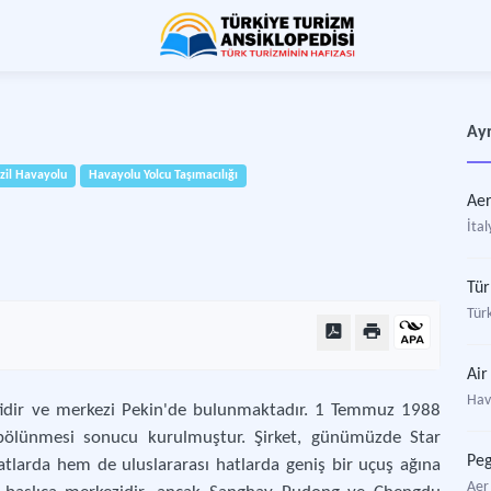
Ayr
il Havayolu
Havayolu Yolcu Taşımacılığı
Aer
İtal
Tür
Türk
Air
Hav
ketidir ve merkezi Pekin'de bulunmaktadır. 1 Temmuz 1988
C) bölünmesi sonucu kurulmuştur. Şirket, günümüzde Star
Peg
 hatlarda hem de uluslararası hatlarda geniş bir uçuş ağına
Aer 