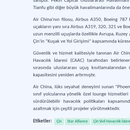
sahiptir. Pekin Capital Uluslararası Havalim
Tianfu gibi diğer büyük havalimanlarında da ön
Air China'nın filosu, Airbus A350, Boeing 787
uçakların yanı sıra Airbus A319, 320, 321 ve Boe
uzun menzilli uçuşlarda özellikle Avrupa, Kuzey 
Çin'in "Kuşak ve Yol Girişimi" kapsamında kürese
Güvenlik ve hizmet kalitesiyle tanınan Air China,
Havacılık İdaresi (CAAC) tarafından belirlen
sırasında uluslararası uçuş kısıtlamalarından
kapasitesini yeniden artırmıştır.
Air China, lüks seyahat deneyimi sunan "PhoenixM
sınıf yolcularına yönelik özel lounge hizmetleri
sürdürülebilir havacılık politikaları kapsamı
azaltmak için çeşitli projeler yürütmektedir.
Etiketler:
Çin
Star Alliance
Çin Sivil Havacılık İdare