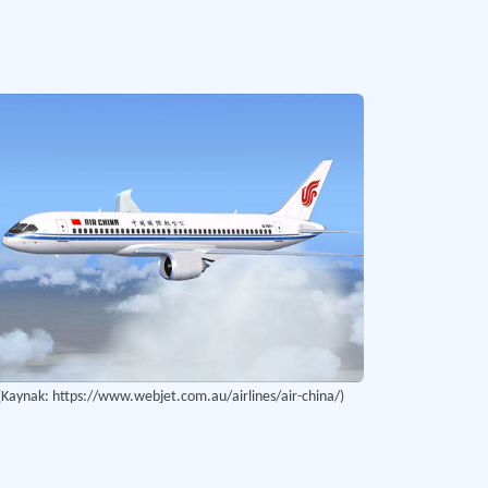
 sivil havacılık sistemine tescilli ticari yük taşıyan havayolu işletmesi.
Daha fazla
(Kaynak: https://www.webjet.com.au/airlines/air-china/)