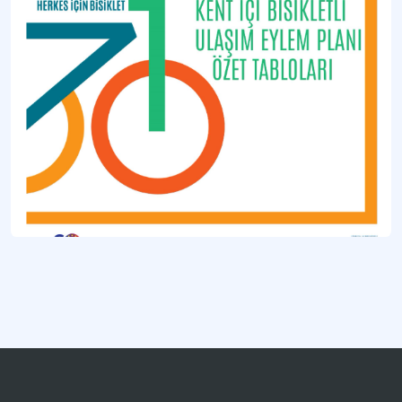
Bisiklet Turizmi
Tatil, rekreasyon, dinlenme ve spor amaçlarıyla yapılan günübirlik ya da daha uzun
Burhaniye Bisiklet Festivali
Bisiklet festivali.
Kocaeli
Marmara Bölgesi’nde yer alan il.
Daha fazla