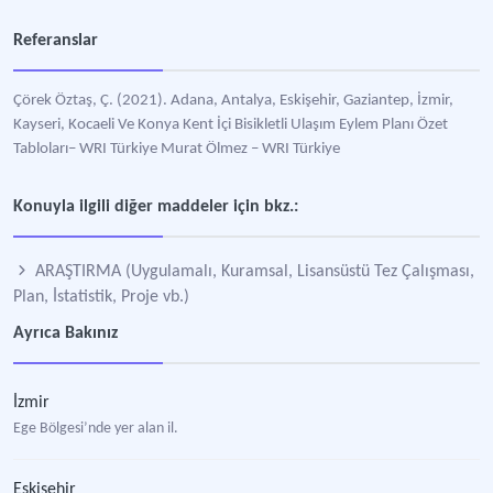
Referanslar
Çörek Öztaş, Ç. (2021). Adana, Antalya, Eskişehir, Gaziantep, İzmir,
Kayseri, Kocaeli Ve Konya Kent İçi Bisikletli Ulaşım Eylem Planı Özet
Tabloları– WRI Türkiye Murat Ölmez – WRI Türkiye
Konuyla ilgili diğer maddeler için bkz.:
ARAŞTIRMA (Uygulamalı, Kuramsal, Lisansüstü Tez Çalışması,
Plan, İstatistik, Proje vb.)
Ayrıca Bakınız
İzmir
Ege Bölgesi’nde yer alan il.
Eskişehir