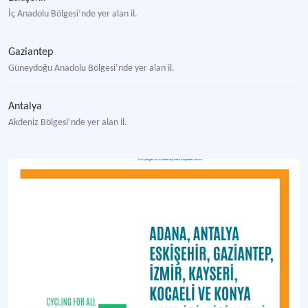
İç Anadolu Bölgesi’nde yer alan il.
Gaziantep
Güneydoğu Anadolu Bölgesi’nde yer alan il.
Antalya
Akdeniz Bölgesi’nde yer alan il.
Kayseri
İç Anadolu Bölgesi’nde yer alan il.
Konya
İç Anadolu Bölgesi’nde yer alan il.
Bisiklet Dostu Konaklama Tesis Belgesi
Turizm işletmelerinin bisikletle seyahat eden turistlere yönelik hizmet sunmal