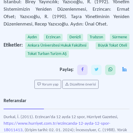
İstanbul: Birey Yayıncılık; Yazıcıoğlu, R. (1992). Yönetim
Sistemimizin Yeniden Düzenlenmesi, Erzincan: Ermat
Ofset; Yazıcıoğlu, R. (1990). Taşra Yönetiminin Yeniden
Düzenlenmesi, Recep Yazıcıoğlu. Aydın: Ünal Ofset.
Aydın
Erzincan
Denizli
Trabzon
Sürmene
Etiketler:
Ankara Üniversitesi Hukuk Fakültesi
Büyük Tokat Oteli
Tokat Turban Turizm AŞ
Paylaş:
Yorum yap
Düzeltme önerisi
Referanslar
Durkal, İ. (2011). Erzincan'da 12 ayda 12 spor, Hürriyet Gazetesi,
https://www.hurriyet.com.tr/erzincanda-12-ayda-12-spor-
18011413,
(Erişim tarihi: 02. 01. 2024); İncesoyluer, C. (1988). Yörük