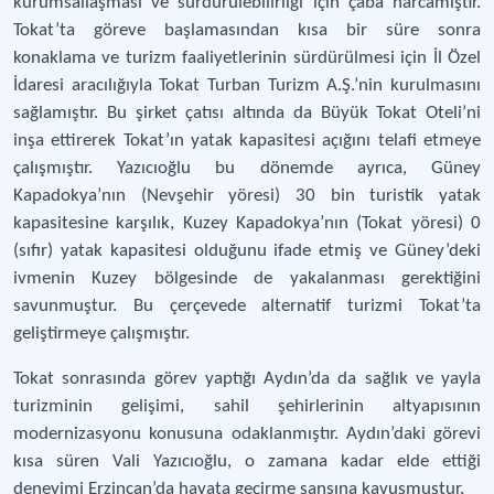
kurumsallaşması ve sürdürülebilirliği için çaba harcamıştır.
Tokat’ta göreve başlamasından kısa bir süre sonra
konaklama ve turizm faaliyetlerinin sürdürülmesi için İl Özel
İdaresi aracılığıyla Tokat Turban Turizm A.Ş.’nin kurulmasını
sağlamıştır. Bu şirket çatısı altında da Büyük Tokat Oteli’ni
inşa ettirerek Tokat’ın yatak kapasitesi açığını telafi etmeye
çalışmıştır. Yazıcıoğlu bu dönemde ayrıca, Güney
Kapadokya’nın (Nevşehir yöresi) 30 bin turistik yatak
kapasitesine karşılık, Kuzey Kapadokya’nın (Tokat yöresi) 0
(sıfır) yatak kapasitesi olduğunu ifade etmiş ve Güney’deki
ivmenin Kuzey bölgesinde de yakalanması gerektiğini
savunmuştur. Bu çerçevede alternatif turizmi Tokat’ta
geliştirmeye çalışmıştır.
Tokat sonrasında görev yaptığı Aydın’da da sağlık ve yayla
turizminin gelişimi, sahil şehirlerinin altyapısının
modernizasyonu konusuna odaklanmıştır. Aydın’daki görevi
kısa süren Vali Yazıcıoğlu, o zamana kadar elde ettiği
deneyimi Erzincan’da hayata geçirme şansına kavuşmuştur.