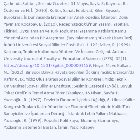
Çadırında Sohbet, Sesimiz Gazetesi, 31 Mayıs, Sayfa 3; Kaymaz, R.,
Özdemir ve H. İ. (2010). Kültür, Sanat, Edebiyat, Bilim, Siyaset,
Bürokrasi, İş Dünyasında Erzincanlılar Ansiklopedisi. İstanbul: Doğu
Yayınları; Kocabay, B. (2010). Recep Yazıcıoğlu'nun Yaşamı, Yapıtları,
Fikirleri, Uygulamaları ve Türk Toplumsal Yaşamına Katkıları: Kamu
Yönetimi Açısından Bir Araştırma. (Yayımlanmamış Yüksek Lisans Tezi).
İnönü Üniversitesi Sosyal Bilimler Enstitüsü. 1-122; Miser, R. (1999).
Kalkınma, Toplum Kalkınması Yöntemi Ve İnsanın Gelişimi. Ankara
University Journal of Faculty of Educational Sciences (JFES), 32(1).
https://doi.org/10.1501/Egifak_0000001159;
Negiz, M. ve Kalkan,
N., (2022). Bir Spor Dalıyla Hayata Geçirilen Üç Girişimcilik: Erzincan’da
Rafting . IX. Yıldız Uluslararası Sosyal Bilimler Kongresi, Yıldız Teknik
Üniversitesi Sosyal Bilimler Enstitüsü; Sesimiz Gazetesi (1986). Büyük
Tokat Oteli’nin Temel Atma Töreni Yapılıyor, 16 Nisan, Sayfa 1;
Yazıcıoğlu, R. (1997). Devletin Ekonomi İçindeki Ağırlığı, 6. Ulusal Kalite
Kongresi: Toplam Kalite Yönetimi ve Ekonomi Yönetiminde KaliteTürk
Sanayicileri ve İşadamları Derneği, İstanbul: Lebib Yalkım Matbaası;
Yazıcıoğlu, R. (1999). Popülist Politikaya, Tıkanmış Ekonomiye,
Yozlaşmış Sisteme Sil Baştan. İzmir: Yazıcı Kitapevi