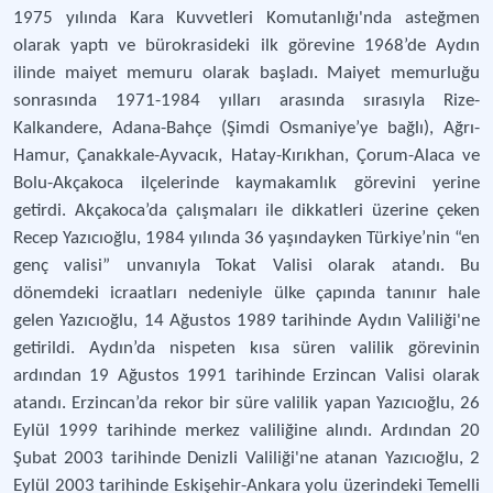
1975 yılında Kara Kuvvetleri Komutanlığı'nda asteğmen
olarak yaptı ve bürokrasideki ilk görevine 1968’de Aydın
ilinde maiyet memuru olarak başladı. Maiyet memurluğu
sonrasında 1971-1984 yılları arasında sırasıyla Rize-
Kalkandere, Adana-Bahçe (Şimdi Osmaniye’ye bağlı), Ağrı-
Hamur, Çanakkale-Ayvacık, Hatay-Kırıkhan, Çorum-Alaca ve
Bolu-Akçakoca ilçelerinde kaymakamlık görevini yerine
getirdi. Akçakoca’da çalışmaları ile dikkatleri üzerine çeken
Recep Yazıcıoğlu, 1984 yılında 36 yaşındayken Türkiye’nin “en
genç valisi” unvanıyla Tokat Valisi olarak atandı. Bu
dönemdeki icraatları nedeniyle ülke çapında tanınır hale
gelen Yazıcıoğlu, 14 Ağustos 1989 tarihinde Aydın Valiliği'ne
getirildi. Aydın’da nispeten kısa süren valilik görevinin
ardından 19 Ağustos 1991 tarihinde Erzincan Valisi olarak
atandı. Erzincan’da rekor bir süre valilik yapan Yazıcıoğlu, 26
Eylül 1999 tarihinde merkez valiliğine alındı. Ardından 20
Şubat 2003 tarihinde Denizli Valiliği'ne atanan Yazıcıoğlu, 2
Eylül 2003 tarihinde Eskişehir-Ankara yolu üzerindeki Temelli