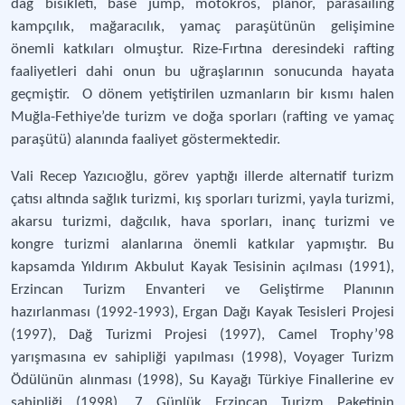
dağ bisikleti, base jump, motokros, planör, parasailing
kampçılık, mağaracılık, yamaç paraşütünün gelişimine
önemli katkıları olmuştur. Rize-Fırtına deresindeki rafting
faaliyetleri dahi onun bu uğraşlarının sonucunda hayata
geçmiştir. O dönem yetiştirilen uzmanların bir kısmı halen
Muğla-Fethiye’de turizm ve doğa sporları (rafting ve yamaç
paraşütü) alanında faaliyet göstermektedir.
Vali Recep Yazıcıoğlu, görev yaptığı illerde alternatif turizm
çatısı altında sağlık turizmi, kış sporları turizmi, yayla turizmi,
akarsu turizmi, dağcılık, hava sporları, inanç turizmi ve
kongre turizmi alanlarına önemli katkılar yapmıştır. Bu
kapsamda Yıldırım Akbulut Kayak Tesisinin açılması (1991),
Erzincan Turizm Envanteri ve Geliştirme Planının
hazırlanması (1992-1993), Ergan Dağı Kayak Tesisleri Projesi
(1997), Dağ Turizmi Projesi (1997), Camel Trophy’98
yarışmasına ev sahipliği yapılması (1998), Voyager Turizm
Ödülünün alınması (1998), Su Kayağı Türkiye Finallerine ev
sahipliği (1998), 7 Günlük Erzincan Turizm Paketinin