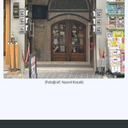
II. Bayezid Türk Hamam Kültürü Müzesi
İtnografya müzesi.
Gaziantep Naip Hamamı
Kültürel miras.
Ali Paşa Hamamı
Çorum ilinde yer alan tarihi hamam.
Daha fazla
(Fotoğraf: Nazmi Kozak)