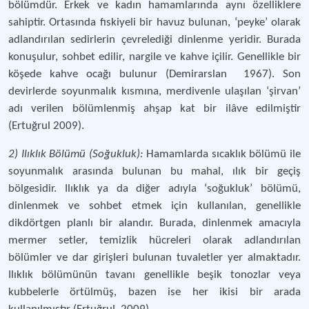
bölümdür. Erkek ve kadın hamamlarında aynı özelliklere
sahiptir. Ortasında fıskiyeli bir havuz bulunan, ‘peyke’ olarak
adlandırılan sedirlerin çevrelediği dinlenme yeridir. Burada
konuşulur, sohbet edilir, nargile ve kahve içilir. Genellikle bir
köşede kahve ocağı bulunur (Demirarslan 1967). Son
devirlerde soyunmalık kısmına, merdivenle ulaşılan ‘şirvan’
adı verilen bölümlenmiş ahşap kat bir ilâve edilmiştir
(Ertuğrul 2009).
2) Ilıklık Bölümü (Soğukluk):
Hamamlarda sıcaklık bölümü ile
soyunmalık arasında bulunan bu mahal, ılık bir geçiş
bölgesidir. Ilıklık ya da diğer adıyla ‘soğukluk’ bölümü,
dinlenmek ve sohbet etmek için kullanılan, genellikle
dikdörtgen planlı bir alandır. Burada, dinlenmek amacıyla
mermer setler, temizlik hücreleri olarak adlandırılan
bölümler ve dar girişleri bulunan tuvaletler yer almaktadır.
Ilıklık bölümünün tavanı genellikle beşik tonozlar veya
kubbelerle örtülmüş, bazen ise her ikisi bir arada