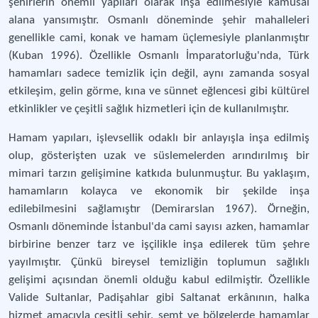
şehirlerin önemli yapıları olarak inşa edilmesiyle kamusal
alana yansımıştır. Osmanlı döneminde şehir mahalleleri
genellikle cami, konak ve hamam üçlemesiyle planlanmıştır
(Kuban 1996). Özellikle Osmanlı İmparatorluğu'nda, Türk
hamamları sadece temizlik için değil, aynı zamanda sosyal
etkileşim, gelin görme, kına ve sünnet eğlencesi gibi kültürel
etkinlikler ve çeşitli sağlık hizmetleri için de kullanılmıştır.
Hamam yapıları, işlevsellik odaklı bir anlayışla inşa edilmiş
olup, gösterişten uzak ve süslemelerden arındırılmış bir
mimari tarzın gelişimine katkıda bulunmuştur. Bu yaklaşım,
hamamların kolayca ve ekonomik bir şekilde inşa
edilebilmesini sağlamıştır (Demirarslan 1967). Örneğin,
Osmanlı döneminde İstanbul'da cami sayısı azken, hamamlar
birbirine benzer tarz ve işçilikle inşa edilerek tüm şehre
yayılmıştır. Çünkü bireysel temizliğin toplumun sağlıklı
gelişimi açısından önemli olduğu kabul edilmiştir. Özellikle
Valide Sultanlar, Padişahlar gibi Saltanat erkânının, halka
hizmet amacıyla çeşitli şehir, semt ve bölgelerde hamamlar