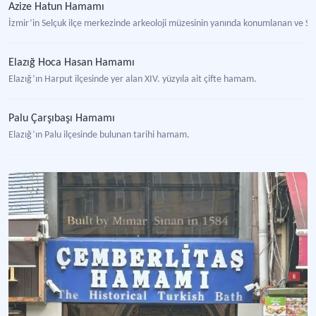
Azize Hatun Hamamı
İzmir’in Selçuk ilçe merkezinde arkeoloji müzesinin yanında konumlanan ve S
Elazığ Hoca Hasan Hamamı
Elazığ’ın Harput ilçesinde yer alan XIV. yüzyıla ait çifte hamam.
Palu Çarşıbaşı Hamamı
Elazığ’ın Palu ilçesinde bulunan tarihi hamam.
Gaziantep Hamam Müzesi
Tematik müze.
Hamam
Özel bir tasarım ve düzenle suyun ısıtılmasıyla sıcak suyu sağlanan ve soğuk su
Hürrem Sultan Hamamı
İstanbul Sultanahmet’te Kanuni Sultan Süleyman’ın eşi Hürrem Sultan tarafın