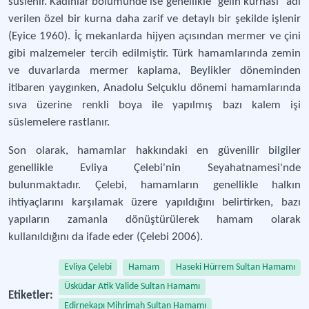
süslenir. Kadınlar bölümünde ise genellikle “gelin kurnası” adı
verilen özel bir kurna daha zarif ve detaylı bir şekilde işlenir
(Eyice 1960). İç mekanlarda hijyen açısından mermer ve çini
gibi malzemeler tercih edilmiştir. Türk hamamlarında zemin
ve duvarlarda mermer kaplama, Beylikler döneminden
itibaren yaygınken, Anadolu Selçuklu dönemi hamamlarında
sıva üzerine renkli boya ile yapılmış bazı kalem işi
süslemelere rastlanır.
Son olarak, hamamlar hakkındaki en güvenilir bilgiler
genellikle Evliya Çelebi'nin Seyahatnamesi'nde
bulunmaktadır. Çelebi, hamamların genellikle halkın
ihtiyaçlarını karşılamak üzere yapıldığını belirtirken, bazı
yapıların zamanla dönüştürülerek hamam olarak
kullanıldığını da ifade eder (Çelebi 2006).
Evliya Çelebi
Hamam
Haseki Hürrem Sultan Hamamı
Üsküdar Atik Valide Sultan Hamamı
Etiketler:
Edirnekapı Mihrimah Sultan Hamamı