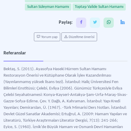
Sultan Süleyman Hamamı
Toptaşı Valide Sultan Hamamı
Paylaş:
Yorum yap
Düzeltme önerisi
Referanslar
Bektaş, S. (2011). Ayasofya Haseki Hürrem Sultan Hamamı
Restorasyon Önerisi ve Kütüphane Olarak İşlev Kazandırılması
(Yayınlanmamış yüksek lisans tezi). İstanbul: Haliç Üniversitesi Fen
Bilimleri Enstitüsü; Çelebi, Evliya (2006). Günümüz Türkçesiyle Evliya
Çelebi Seyahatnamesi: Konya-Kayseri-Antakya-Şam-Urfa-Maraş-Sivas-
Gazze-Sofya-Edirne. Çev. Y. Dağlı, A. Kahraman. İstanbul: Yapı Kredi
Yayınları; Demirarslan, Ü. (1967). -Türk Mimarisi Ders Notları. İstanbul:
Devlet Güzel Sanatlar Akademisi; Ertuğrul, A. (2009: Hamam Yapıları ve
Literatürü, Türkiye Araştırmaları Literatür Dergisi, 7(13): 241-266;
Eyice, S. (1960). İznik’de Büyük Hamam ve Osmanlı Devri Hamamları