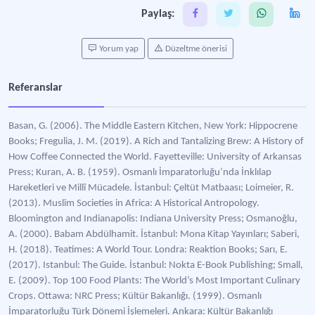
Paylaş:
Yorum yap
Düzeltme önerisi
Referanslar
Basan, G. (2006). The Middle Eastern Kitchen, New York: Hippocrene
Books; Fregulia, J. M. (2019). A Rich and Tantalizing Brew: A History of
How Coffee Connected the World. Fayetteville: University of Arkansas
Press; Kuran, A. B. (1959). Osmanlı İmparatorluğu’nda İnklılap
Hareketleri ve Millî Mücadele. İstanbul: Çeltüt Matbaası; Loimeier, R.
(2013). Muslim Societies in Africa: A Historical Antropology.
Bloomington and Indianapolis: Indiana University Press; Osmanoğlu,
A. (2000). Babam Abdülhamit. İstanbul: Mona Kitap Yayınları; Saberi,
H. (2018). Teatimes: A World Tour. Londra: Reaktion Books; Sarı, E.
(2017). Istanbul: The Guide. İstanbul: Nokta E-Book Publishing; Small,
E. (2009). Top 100 Food Plants: The World’s Most Important Culinary
Crops. Ottawa: NRC Press; Kültür Bakanlığı. (1999). Osmanlı
İmparatorluğu Türk Dönemi İşlemeleri. Ankara: Kültür Bakanlığı