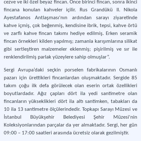
cezve ve iki özel beyaz fincan. Önce birinci fincan, sonra ikinci
fincana konulan kahveler içilir. Rus Grandükü II. Nikola
Ayestafanos Antlaşması'nın ardından sarayı ziyaretinde
kahve içmiş, çok beğenmiş, kendisine ibrik, tepsi, kahve örtü
ve zarflı kahve fincan takımı hediye edilmiş. Erken seramik
fincan örnekleri kilden yapılmış; zamanla karışımlarına silikat
gibi sertleştiren malzemeler eklenmiş; pişirilmiş ve sır ile
renklendirilmiş parlak yüzeylere sahip olmuşlar”.
Sergi Avrupa’daki seçkin porselen fabrikalarının Osmanlı
pazarı için ürettikleri fincanlardan oluşmaktadır. Sergide 85
takım çoğu ilk defa görülecek olan eserin ortak özellikleri
boyutlardadır. Ağız çapları dört ila yedi santimetre olan
fincanların yükseklikleri dört ila altı santimken, tabakları da
10 ila 13 santimetre ölçülerindedir. Topkapı Sarayı Müzesi ve
İstanbul Büyükşehir Belediyesi Şehir Müzesi'nin
Koleksiyonlarından parçalar da yer almaktadır. Sergi, her gün
09:00 – 17:00 saatleri arasında ücretsiz olarak gezilmiştir.