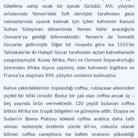
tüketime sahip sıcak bir içecek türüdür. XVI. yüzyılın
ortalarında Yemen’deki Sufi dervişler tarafından gece
namazlarında uyanık kalmak için içilen kahvenin Kanuni
Sultan Süleyman döneminde Yemen Valisi aracılığıyla
Osmanlı'ya geldiği bilinmektedir; Yemen’e de Somalili
tüccarlar getirmiştir. Diğer bir rivayete göre ise 1555’de
Tahtakale’de iki Halepli tüccar tarafından açılan kahvehanede
yaygınlaşmıştır. Kuzey Afrika, Pers ve Osmanlı İmparatorluğu
üzerinden Afrika dışına yayılmış olan kahvenin İngiltere ve
Fransa’ya ulaşması XVII. yüzyılın sonlarını bulmuştur.
Kahve çekirdeklerinin toplandığı coffea, rubiaceae ailesinden
çiçekli bir bitki cinsidir. Bodur bir çalı olan coffea ancak üç –
beş yaşında ürün vermektedir. 120 çeşidi bulunan coffea
bitkisi Afrika’nın tropik bölgeleri ve güneyine aittir. Etopya ve
Sudan’ın Boma Platosu kökenli coffea arabica daha tatlı
olması nedeniyle üretimin yüzde 60’ını, robusta olarak
bilinen coffea canephora ise kafein oranının yüksekliği