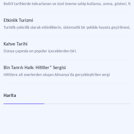
Belirli tarihlerde tekrarlanan ve özel öneme sahip kutlama, anma, gösteri, fest
Etkinlik Turizmi
Turistik çekicilik olarak etkinliklerin, sistematik bir şekilde hayata geçirilmes
Kahve Tarihi
Dünya çapında en popüler içeceklerden biri.
Bin Tanrılı Halk: Hititler” Sergisi
Hititlere ait eserlerden oluşan Almanya’da gerçekleştirilen sergi
Beta Yeni Han 1554 Kahve Müzesi
Harita
İstanbul’un Tahtakale bölgesinde yer alan müze.
Topkapı Sarayı Seramik Koleksiyonu
Osmanlı dönemi çini ve seramik sanatı ve Avrupa ve Asya porselenlerinin en seç