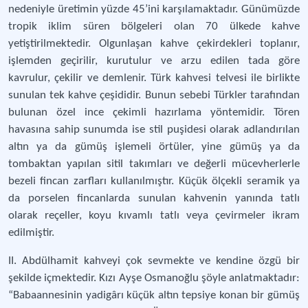
nedeniyle üretimin yüzde 45’ini karşılamaktadır. Günümüzde
tropik iklim süren bölgeleri olan 70 ülkede kahve
yetiştirilmektedir. Olgunlaşan kahve çekirdekleri toplanır,
işlemden geçirilir, kurutulur ve arzu edilen tada göre
kavrulur, çekilir ve demlenir. Türk kahvesi telvesi ile birlikte
sunulan tek kahve çeşididir. Bunun sebebi Türkler tarafından
bulunan özel ince çekimli hazırlama yöntemidir. Tören
havasına sahip sunumda ise stil puşidesi olarak adlandırılan
altın ya da gümüş işlemeli örtüler, yine gümüş ya da
tombaktan yapılan sitil takımları ve değerli mücevherlerle
bezeli fincan zarfları kullanılmıştır. Küçük ölçekli seramik ya
da porselen fincanlarda sunulan kahvenin yanında tatlı
olarak reçeller, koyu kıvamlı tatlı veya çevirmeler ikram
edilmiştir.
II. Abdülhamit kahveyi çok sevmekte ve kendine özgü bir
şekilde içmektedir. Kızı Ayşe Osmanoğlu şöyle anlatmaktadır:
“Babaannesinin yadigârı küçük altın tepsiye konan bir gümüş