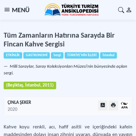
MENÜ
Tüm Zamanların Hatırına Sarayda Bir
Fincan Kahve Sergisi
ETKİNLİK
GASTRONOMİ
Sergi
TÜRKİYE'NİN İLLERİ
İstanbul
Milli Saraylar, Saray Koleksiyonları Müzesi'nin bünyesinde açılan
sergi.
(Beşiktaş, İstanbul, 2011)
ÇINLA ŞEKER
2020
Kahve koyu renkli, acı, hafif asitli ve içeriğindeki kafein
maddesinden dolayı insan zihnini uyaran, dünyada en yaygın