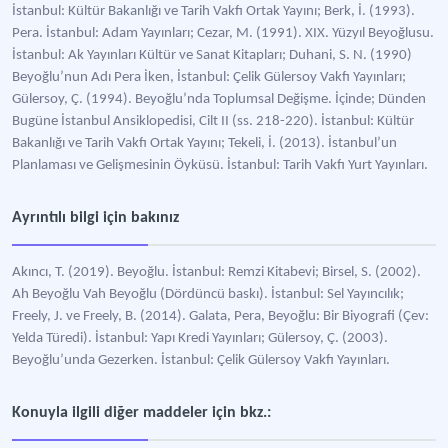
İstanbul: Kültür Bakanlığı ve Tarih Vakfı Ortak Yayını; Berk, İ. (1993).
Pera. İstanbul: Adam Yayınları; Cezar, M. (1991). XIX. Yüzyıl Beyoğlusu.
İstanbul: Ak Yayınları Kültür ve Sanat Kitapları; Duhani, S. N. (1990)
Beyoğlu’nun Adı Pera İken, İstanbul: Çelik Gülersoy Vakfı Yayınları;
Gülersoy, Ç. (1994). Beyoğlu’nda Toplumsal Değişme. İçinde; Dünden
Bugüne İstanbul Ansiklopedisi, Cilt II (ss. 218-220). İstanbul: Kültür
Bakanlığı ve Tarih Vakfı Ortak Yayını; Tekeli, İ. (2013). İstanbul’un
Planlaması ve Gelişmesinin Öyküsü. İstanbul: Tarih Vakfı Yurt Yayınları.
Ayrıntılı bilgi için bakınız
Akıncı, T. (2019). Beyoğlu. İstanbul: Remzi Kitabevi; Birsel, S. (2002).
Ah Beyoğlu Vah Beyoğlu (Dördüncü baskı). İstanbul: Sel Yayıncılık;
Freely, J. ve Freely, B. (2014). Galata, Pera, Beyoğlu: Bir Biyografi (Çev:
Yelda Türedi). İstanbul: Yapı Kredi Yayınları; Gülersoy, Ç. (2003).
Beyoğlu’unda Gezerken. İstanbul: Çelik Gülersoy Vakfı Yayınları.
Konuyla ilgili diğer maddeler için bkz.: