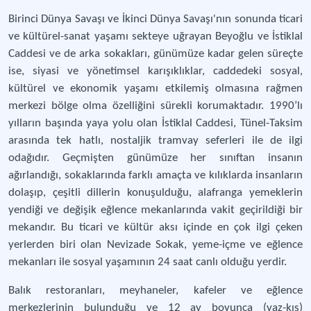
Birinci Dünya Savaşı ve İkinci Dünya Savaşı'nın sonunda ticari
ve kültürel-sanat yaşamı sekteye uğrayan Beyoğlu ve İstiklal
Caddesi ve de arka sokakları, günümüze kadar gelen süreçte
ise, siyasi ve yönetimsel karışıklıklar, caddedeki sosyal,
kültürel ve ekonomik yaşamı etkilemiş olmasına rağmen
merkezi bölge olma özelliğini sürekli korumaktadır. 1990’lı
yılların başında yaya yolu olan İstiklal Caddesi, Tünel-Taksim
arasında tek hatlı, nostaljik tramvay seferleri ile de ilgi
odağıdır. Geçmişten günümüze her sınıftan insanın
ağırlandığı, sokaklarında farklı amaçta ve kılıklarda insanların
dolaşıp, çeşitli dillerin konuşulduğu, alafranga yemeklerin
yendiği ve değişik eğlence mekanlarında vakit geçirildiği bir
mekandır. Bu ticari ve kültür aksı içinde en çok ilgi çeken
yerlerden biri olan Nevizade Sokak, yeme-içme ve eğlence
mekanları ile sosyal yaşamının 24 saat canlı olduğu yerdir.
Balık restoranları, meyhaneler, kafeler ve eğlence
merkezlerinin bulunduğu ve 12 ay boyunca (yaz-kış)