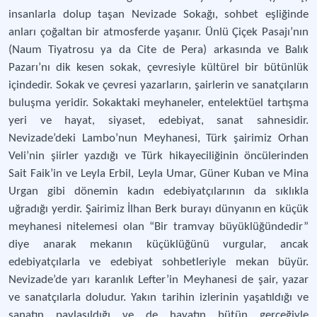
insanlarla dolup taşan Nevizade Sokağı, sohbet eşliğinde
anları çoğaltan bir atmosferde yaşanır. Ünlü Çiçek Pasajı’nın
(Naum Tiyatrosu ya da Cite de Pera) arkasında ve Balık
Pazarı’nı dik kesen sokak, çevresiyle kültürel bir bütünlük
içindedir. Sokak ve çevresi yazarların, şairlerin ve sanatçıların
buluşma yeridir. Sokaktaki meyhaneler, entelektüel tartışma
yeri ve hayat, siyaset, edebiyat, sanat sahnesidir.
Nevizade’deki Lambo’nun Meyhanesi, Türk şairimiz Orhan
Veli’nin şiirler yazdığı ve Türk hikayeciliğinin öncülerinden
Sait Faik’in ve Leyla Erbil, Leyla Umar, Güner Kuban ve Mina
Urgan gibi dönemin kadın edebiyatçılarının da sıklıkla
uğradığı yerdir. Şairimiz İlhan Berk burayı dünyanın en küçük
meyhanesi nitelemesi olan “Bir tramvay büyüklüğündedir”
diye anarak mekanın küçüklüğünü vurgular, ancak
edebiyatçılarla ve edebiyat sohbetleriyle mekan büyür.
Nevizade’de yarı karanlık Lefter’in Meyhanesi de şair, yazar
ve sanatçılarla doludur. Yakın tarihin izlerinin yaşatıldığı ve
sanatın paylaşıldığı ve de hayatın bütün gerçeğiyle