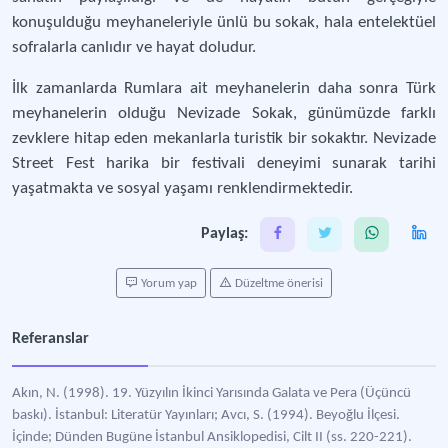
konuşulduğu meyhaneleriyle ünlü bu sokak, hala entelektüel
sofralarla canlıdır ve hayat doludur.
İlk zamanlarda Rumlara ait meyhanelerin daha sonra Türk
meyhanelerin olduğu Nevizade Sokak, günümüzde farklı
zevklere hitap eden mekanlarla turistik bir sokaktır. Nevizade
Street Fest harika bir festivali deneyimi sunarak tarihi
yaşatmakta ve sosyal yaşamı renklendirmektedir.
Paylaş:
Yorum yap
Düzeltme önerisi
Referanslar
Akın, N. (1998). 19. Yüzyılın İkinci Yarısında Galata ve Pera (Üçüncü
baskı). İstanbul: Literatür Yayınları; Avcı, S. (1994). Beyoğlu İlçesi.
İçinde; Dünden Bugüne İstanbul Ansiklopedisi, Cilt II (ss. 220-221).