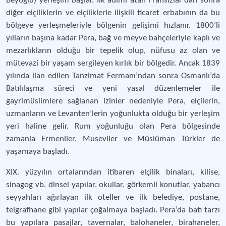
Beyoğlu) yerleşim başlar. İlk adımı atan Fransızlar’dan sonra
diğer elçiliklerin ve elçiliklerle ilişkili ticaret erbabının da bu
bölgeye yerleşmeleriyle bölgenin gelişimi hızlanır. 1800’li
yılların başına kadar Pera, bağ ve meyve bahçeleriyle kaplı ve
mezarlıkların olduğu bir tepelik olup, nüfusu az olan ve
mütevazi bir yaşam sergileyen kırlık bir bölgedir. Ancak 1839
yılında ilan edilen Tanzimat Fermanı’ndan sonra Osmanlı’da
Batılılaşma süreci ve yeni yasal düzenlemeler ile
gayrimüslimlere sağlanan izinler nedeniyle Pera, elçilerin,
uzmanların ve Levanten’lerin yoğunlukta olduğu bir yerleşim
yeri haline gelir. Rum yoğunluğu olan Pera bölgesinde
zamanla Ermeniler, Museviler ve Müslüman Türkler de
yaşamaya başladı.
XIX. yüzyılın ortalarından itibaren elçilik binaları, kilise,
sinagog vb. dinsel yapılar, okullar, görkemli konutlar, yabancı
seyyahları ağırlayan ilk oteller ve ilk belediye, postane,
telgrafhane gibi yapılar çoğalmaya başladı. Pera’da batı tarzı
bu yapılara pasajlar, tavernalar, balohaneler, birahaneler,