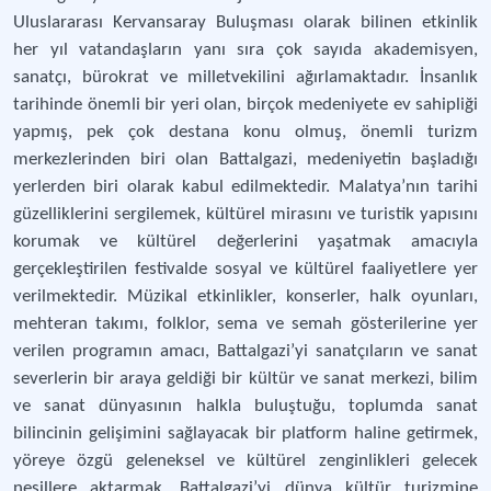
Uluslararası Kervansaray Buluşması olarak bilinen etkinlik
her yıl vatandaşların yanı sıra çok sayıda akademisyen,
sanatçı, bürokrat ve milletvekilini ağırlamaktadır. İnsanlık
tarihinde önemli bir yeri olan, birçok medeniyete ev sahipliği
yapmış, pek çok destana konu olmuş, önemli turizm
merkezlerinden biri olan Battalgazi, medeniyetin başladığı
yerlerden biri olarak kabul edilmektedir. Malatya’nın tarihi
güzelliklerini sergilemek, kültürel mirasını ve turistik yapısını
korumak ve kültürel değerlerini yaşatmak amacıyla
gerçekleştirilen festivalde sosyal ve kültürel faaliyetlere yer
verilmektedir. Müzikal etkinlikler, konserler, halk oyunları,
mehteran takımı, folklor, sema ve semah gösterilerine yer
verilen programın amacı, Battalgazi’yi sanatçıların ve sanat
severlerin bir araya geldiği bir kültür ve sanat merkezi, bilim
ve sanat dünyasının halkla buluştuğu, toplumda sanat
bilincinin gelişimini sağlayacak bir platform haline getirmek,
yöreye özgü geleneksel ve kültürel zenginlikleri gelecek
nesillere aktarmak, Battalgazi’yi dünya kültür turizmine