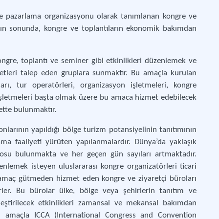
e pazarlama organizasyonu olarak tanımlanan kongre ve
lların sonunda, kongre ve toplantıların ekonomik bakımdan
ongre, toplantı ve seminer gibi etkinlikleri düzenlemek ve
zmetleri talep eden gruplara sunmaktır. Bu amaçla kurulan
arı, tur operatörleri, organizasyon işletmeleri, kongre
işletmeleri başta olmak üzere bu amaca hizmet edebilecek
yette bulunmaktır.
nlarının yapıldığı bölge turizm potansiyelinin tanıtımının
ma faaliyeti yürüten yapılanmalardır. Dünya’da yaklaşık
rosu bulunmakta ve her geçen gün sayıları artmaktadır.
lemek isteyen uluslararası kongre organizatörleri ticari
 amaç gütmeden hizmet eden kongre ve ziyaretçi büroları
irler. Bu bürolar ülke, bölge veya şehirlerin tanıtım ve
ştirilecek etkinlikleri zamansal ve mekansal bakımdan
Bu amaçla ICCA (International Congress and Convention