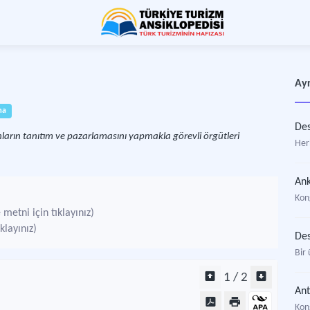
Ayr
ma
Des
nların tanıtım ve pazarlamasını yapmakla görevli örgütleri
Her
Ank
Kon
metni için tıklayınız)
klayınız)
Des
Bir
1 / 2
Ant
Kon