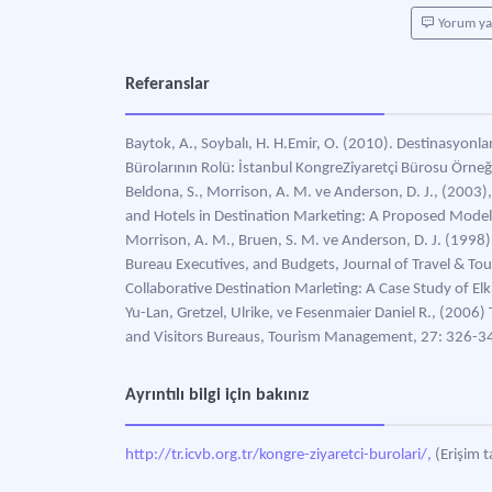
Yorum y
Referanslar
Baytok, A., Soybalı, H. H.Emir, O. (2010). Destinasyonl
Bürolarının Rolü: İstanbul KongreZiyaretçi Bürosu Örneği,
Beldona, S., Morrison, A. M. ve Anderson, D. J., (200
and Hotels in Destination Marketing: A Proposed Model
Morrison, A. M., Bruen, S. M. ve Anderson, D. J. (1998)
Bureau Executives, and Budgets, Journal of Travel & Tou
Collaborative Destination Marleting: A Case Study of E
Yu-Lan, Gretzel, Ulrike, ve Fesenmaier Daniel R., (200
and Visitors Bureaus, Tourism Management, 27: 326-3
Ayrıntılı bilgi için bakınız
http://tr.icvb.org.tr/kongre-ziyaretci-burolari/,
(Erişim t