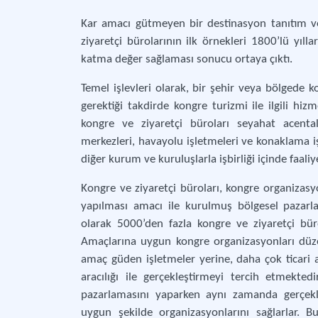
Kar amacı gütmeyen bir destinasyon tanıtım v
ziyaretçi bürolarının ilk örnekleri 1800’lü yı
katma değer sağlaması sonucu ortaya çıktı.
Temel işlevleri olarak, bir şehir veya bölgede k
gerektiği takdirde kongre turizmi ile ilgili hi
kongre ve ziyaretçi büroları seyahat acental
merkezleri, havayolu işletmeleri ve konaklama 
diğer kurum ve kuruluşlarla işbirliği içinde faali
Kongre ve ziyaretçi büroları, kongre organizasyo
yapılması amacı ile kurulmuş bölgesel pazarla
olarak 5000’den fazla kongre ve ziyaretçi bü
Amaçlarına uygun kongre organizasyonları düzen
amaç güden işletmeler yerine, daha çok ticari
aracılığı ile gerçekleştirmeyi tercih etmekted
pazarlamasını yaparken aynı zamanda gerçekle
uygun şekilde organizasyonlarını sağlarlar. 