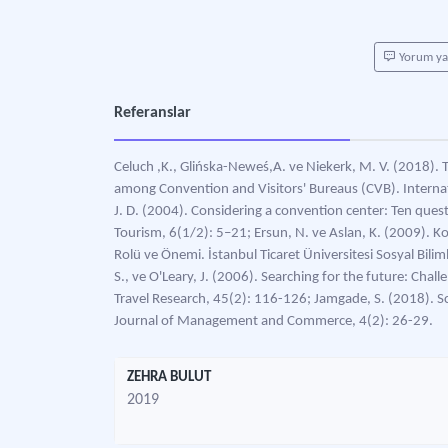
Yorum y
Referanslar
Celuch ,K., Glińska-Neweś,A. ve Niekerk, M. V. (2018).
among Convention and Visitors' Bureaus (CVB). Interna
J. D. (2004). Considering a convention center: Ten que
Tourism, 6(1/2): 5–21; Ersun, N. ve Aslan, K. (2009). Ko
Rolü ve Önemi. İstanbul Ticaret Üniversitesi Sosyal Bilim
S., ve O'Leary, J. (2006). Searching for the future: Chal
Travel Research, 45(2): 116-126; Jamgade, S. (2018). S
Journal of Management and Commerce, 4(2): 26-29.
ZEHRA BULUT
2019