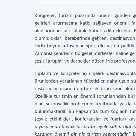
Kongreler, turizm pazarında önemi günden gün
gelirleri artırmasına katkı sağlayan önemli 
alanlarından biri olarak kabul edilmektedir. 
olumlulukları beraberinde getiren, destinasyon 
Tarih boyunca insanlar spor, din ya da politik n
Zamanla şehirlerin bölgesel merkezler haline gelm
çeşitli gruplar ve dernekler düzenli ve profesyon
Toplantı ve kongreler için belirli destinasyonla
ürünlerden yararlanan tüketiciler daha uzun s
restoranlar dışında da turistik ürün satın alma v
Özellikle turizmin en önemli sorunlarından biri
olan sezonsallık problemini azaltmada ya da 
bulunmaktadır. Bu kapsamda tüm toplantı türle
teşvik etkinlikleri, konferanslar ve fuarlar) k
piyasasında büyük bir potansiyele sahip olan
kazanan önemli bir niş turizm segmentidir.
” B