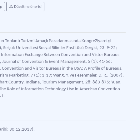
ap
Düzeltme önerisi
arın Toplantı Turizmi Amaçlı Pazarlanmasında KongreZiyaretçi
 Selçuk Üniversitesi Sosyal Bilimler Enstitüsü Dergisi, 23: 9-22;
3), Informatıon Exchange Between Convention and Vistor Bureaus
, Journal of Convention & Event Management, 5 (1): 41-56;
, Convention and Visitor Bureaus in the USA: A Profile of Bureaus,
rism Marketing, 7 (1): 1-19; Wang, Y. ve Fesenmaier, D. R., (2007),
lkhart Country, Indiana, Tourism Management, 28: 863-875; Yuan,
6) The Role of Information Technology Use in American Convention
41.
arihi: 30.12.2019).