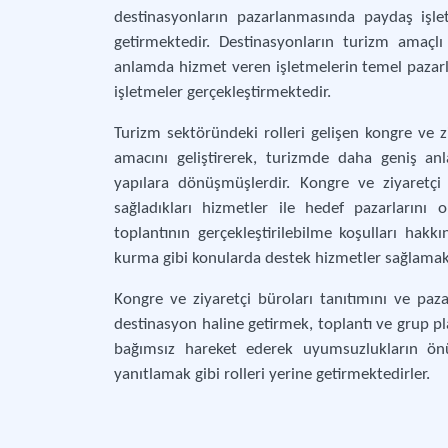
destinasyonların pazarlanmasında paydaş işlet
getirmektedir. Destinasyonların turizm amaçl
anlamda hizmet veren işletmelerin temel pazarla
işletmeler gerçekleştirmektedir.
Turizm sektöründeki rolleri gelişen kongre ve z
amacını geliştirerek, turizmde daha geniş anl
yapılara dönüşmüşlerdir. Kongre ve ziyaretçi b
sağladıkları hizmetler ile hedef pazarlarını ol
toplantının gerçekleştirilebilme koşulları hakkın
kurma gibi konularda destek hizmetler sağlamakt
Kongre ve ziyaretçi büroları tanıtımını ve pazar
destinasyon haline getirmek, toplantı ve grup plan
bağımsız hareket ederek uyumsuzlukların önün
yanıtlamak gibi rolleri yerine getirmektedirler.