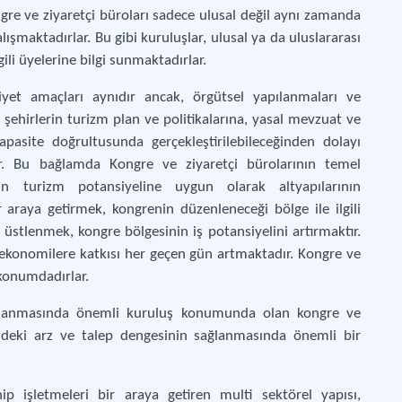
ngre ve ziyaretçi büroları sadece ulusal değil aynı zamanda
şmaktadırlar. Bu gibi kuruluşlar, ulusal ya da uluslararası
li üyelerine bilgi sunmaktadırlar.
iyet amaçları aynıdır ancak, örgütsel yapılanmaları ve
 şehirlerin turizm plan ve politikalarına, yasal mevzuat ve
pasite doğrultusunda gerçekleştirilebileceğinden dolayı
dir. Bu bağlamda Kongre ve ziyaretçi bürolarının temel
erin turizm potansiyeline uygun olarak altyapılarının
ir araya getirmek, kongrenin düzenleneceği bölge ile ilgili
 üstlenmek, kongre bölgesinin iş potansiyelini artırmaktır.
ekonomilere katkısı her geçen gün artmaktadır. Kongre ve
 konumdadırlar.
arlanmasında önemli kuruluş konumunda olan kongre ve
ündeki arz ve talep dengesinin sağlanmasında önemli bir
hip işletmeleri bir araya getiren multi sektörel yapısı,