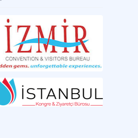
İstanbul Kongre ve Ziyaretçi Bürosu / Istanbul Convention & Visitors Bureau- ICVB
l toplum kuruluşu.
ir Kongre ve Ziyaretçi Bürosu
gre ve ziyaretçi bürosu.
gre ve Toplantı Destinasyonu
re ve toplantı destinasyonu, yapılan yatırım ve teşviklerle potansiyel alternatif