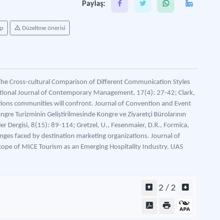
Paylaş:
ap
Düzeltme önerisi
 The Cross-cultural Comparison of Different Communication Styles
tional Journal of Contemporary Management, 17(4): 27-42; Clark,
stions communities will confront. Journal of Convention and Event
ngre Turizminin Geliştirilmesinde Kongre ve Ziyaretçi Bürolarının
ler Dergisi, 8(15): 89-114; Gretzel, U., Fesenmaier, D.R., Formica,
lenges faced by destination marketing organizations. Journal of
cope of MICE Tourism as an Emerging Hospitality Industry. UAS
2 / 2