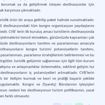
korumak ya da geliştirmek isteyen destinasyonlar için
rak karşımıza çıkmaktadır.
istik ürün bir araya getirilip paket halinde sunulmaktadır.
B) destinasyondaki tüm kongre organizasyon paydaşlarını
tedir. CVB’ lerin ilk kuruluş amacı turistlerin destinasyonda
işletmelerini temsil etmekken, günümüzde kapsamları çok
müzde destinasyonların tanıtımı ve pazarlanması amacıyla
inasyonların kongre turizmi potansiyellerin tanıtımı,
pazarlanması, pazarlama stratejilerinin belirlenmesi ve bu
gütler, turistik gelişimin sağlanması için ilgili tüm kurum
çatışma ve anlaşmazlıklar önlenmekte, sektörel gelişim hız
estinasyonların iş potansiyelleri artmaktadır. CVB’lerin
ı bir iletişim kurmak ve teori ve pratiği başarılı şekilde
uygulamaktır. Kongre ve Ziyaretçi Bürolarının işleyişleri
Bunun nedeni her destinasyonun turizm politikasının, yasal
n farklı olmasıdır.