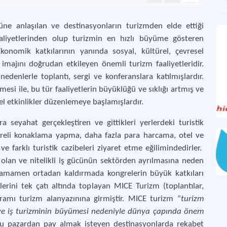
e anlaşılan ve destinasyonların turizmden elde ettiği
faaliyetlerinden olup turizmin en hızlı büyüme gösteren
Sivi
Ekonomik katkılarının yanında sosyal, kültürel, çevresel
imajını doğrudan etkileyen önemli turizm faaliyetleridir.
İzm
edenlerle toplantı, sergi ve konferanslara katılmışlardır.
Kon
esi ile, bu tür faaliyetlerin büyüklüğü ve sıklığı artmış ve
el etkinlikler düzenlemeye başlamışlardır.
Kon
Kong
ra seyahat gerçekleştiren ve gittikleri yerlerdeki turistik
üreli konaklama yapma, daha fazla para harcama, otel ve
e farklı turistik cazibeleri ziyaret etme eğilimindedirler.
 olan ve nitelikli iş gücünün sektörden ayrılmasına neden
tamamen ortadan kaldırmada kongrelerin büyük katkıları
rini tek çatı altında toplayan MICE Turizm (toplantılar,
avramı turizm alanyazınına girmiştir. MICE turizm “
turizm
 ve iş turizminin büyümesi nedeniyle dünya çapında önem
u pazardan pay almak isteyen destinasyonlarda rekabet