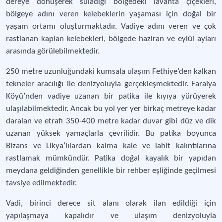
dereye dönüşerek suladığı bölgedeki lavanta çiçekleri,
bölgeye adını veren kelebeklerin yaşaması için doğal bir
yaşam ortamı oluşturmaktadır. Vadiye adını veren ve çok
rastlanan kaplan kelebekleri, bölgede haziran ve eylül ayları
arasında görülebilmektedir.
250 metre uzunluğundaki kumsala ulaşım Fethiye’den kalkan
tekneler aracılığı ile denizyoluyla gerçekleşmektedir. Faralya
Köyü’nden vadiye uzanan bir patika ile kıyıya yürüyerek
ulaşılabilmektedir. Ancak bu yol yer yer birkaç metreye kadar
daralan ve etrafı 350-400 metre kadar duvar gibi düz ve dik
uzanan yüksek yamaçlarla çevrilidir. Bu patika boyunca
Bizans ve Likya’lılardan kalma kale ve lahit kalıntılarına
rastlamak mümkündür. Patika doğal kayalık bir yapıdan
meydana geldiğinden genellikle bir rehber eşliğinde geçilmesi
tavsiye edilmektedir.
Vadi, birinci derece sit alanı olarak ilan edildiği için
yapılaşmaya kapalıdır ve ulaşım denizyoluyla