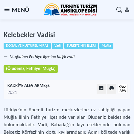
MENÜ
Kelebekler Vadisi
DOĞAL VE KÜLTÜREL MİRAS
Vadi
TÜRKİYE'NİN İLLERİ
Muğla
Muğla’nın Fethiye ilçesine bağlı vadi.
(Ölüdeniz, Fethiye, Muğla)
KADRİYE ALEV AKMEŞE
2021
Türkiye’nin önemli turizm merkezlerine ev sahipliği yapan
Muğla ilinin Fethiye ilçesinde yer alan Ölüdeniz beldesinde
bulunmaktadır. Vadi, Babadağ’ın kıyı eteklerinde bulunan
Belceğiz Körfezi’nin doğu kıyılarındadır. Adını bölgede varlık