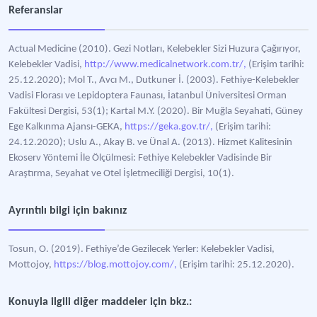
Referanslar
Actual Medicine (2010). Gezi Notları, Kelebekler Sizi Huzura Çağırıyor,
Kelebekler Vadisi,
http://www.medicalnetwork.com.tr/,
(Erişim tarihi:
25.12.2020); Mol T., Avcı M., Dutkuner İ. (2003). Fethiye-Kelebekler
Vadisi Florası ve Lepidoptera Faunası, İatanbul Üniversitesi Orman
Fakültesi Dergisi, 53(1); Kartal M.Y. (2020). Bir Muğla Seyahati, Güney
Ege Kalkınma Ajansı-GEKA,
https://geka.gov.tr/,
(Erişim tarihi:
24.12.2020); Uslu A., Akay B. ve Ünal A. (2013). Hizmet Kalitesinin
Ekoserv Yöntemi İle Ölçülmesi: Fethiye Kelebekler Vadisinde Bir
Araştırma, Seyahat ve Otel İşletmeciliği Dergisi, 10(1).
Ayrıntılı bilgi için bakınız
Tosun, O. (2019). Fethiye’de Gezilecek Yerler: Kelebekler Vadisi,
Mottojoy,
https://blog.mottojoy.com/,
(Erişim tarihi: 25.12.2020).
Konuyla ilgili diğer maddeler için bkz.: