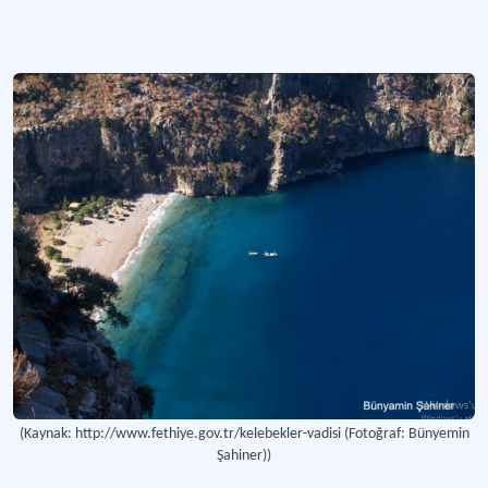
(Kaynak: http://www.fethiye.gov.tr/kelebekler-vadisi (Fotoğraf: Bünyemin
Şahiner))