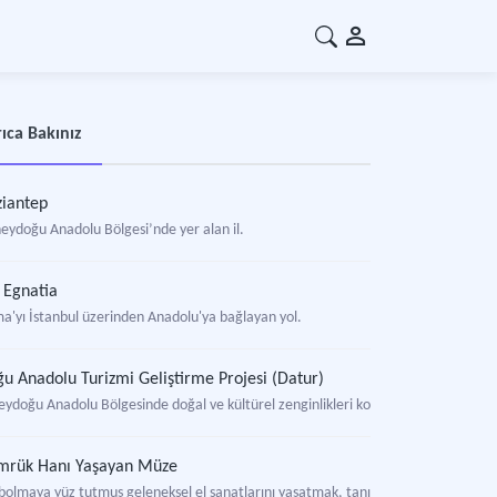
ıca Bakınız
iantep
eydoğu Anadolu Bölgesi’nde yer alan il.
 Egnatia
a'yı İstanbul üzerinden Anadolu'ya bağlayan yol.
u Anadolu Turizmi Geliştirme Projesi (Datur)
eydoğu Anadolu Bölgesinde doğal ve kültürel zenginlikleri koruyarak sürdürülebil
mrük Hanı Yaşayan Müze
bolmaya yüz tutmuş geleneksel el sanatlarını yaşatmak, tanıtmak ve üretenlerle a