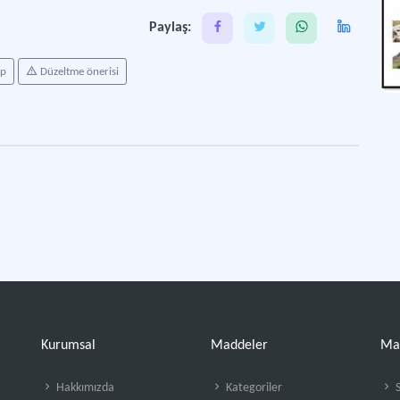
Paylaş:
ap
Düzeltme önerisi
Kurumsal
Maddeler
Ma
Hakkımızda
Kategoriler
S