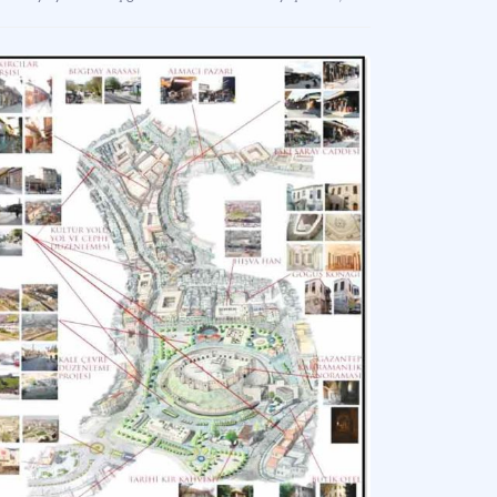
iantep Yeraltı Suyu Yapıları: Livas ve Kasteller
iantep’in tarihi su mimarisinin özgün örneklerini oluşturan, suyun taşınması ve de
isa Kültür Yolu Festivali
tür ve Turizm Bakanlığı'nca Manisa'da düzenlenen kültür yolu festivali.