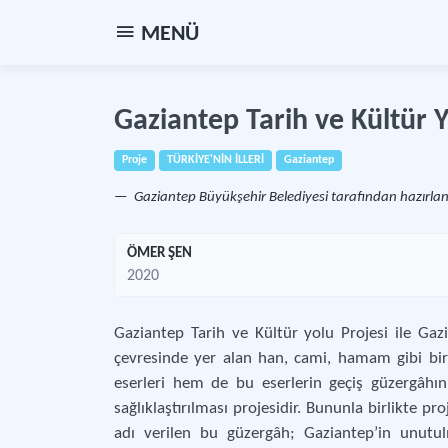
MENÜ
Gaziantep Tarih ve Kültür Y
Proje
TÜRKİYE'NİN İLLERİ
Gaziantep
Gaziantep Büyükşehir Belediyesi tarafından hazırla
ÖMER ŞEN
2020
Gaziantep Tarih ve Kültür yolu Projesi ile Gaz
çevresinde yer alan han, cami, hamam gibi bir
eserleri hem de bu eserlerin geçiş güzergâhın
sağlıklaştırılması projesidir. Bununla birlikte p
adı verilen bu güzergâh; Gaziantep’in unutul