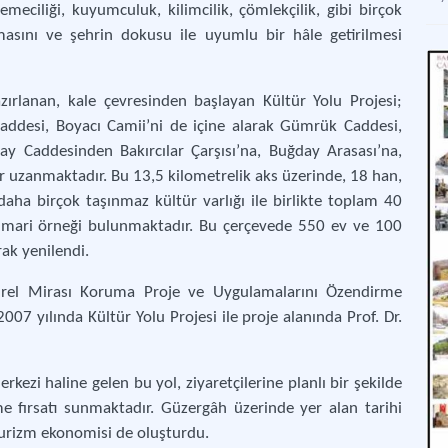
meciliği, kuyumculuk, kilimcilik, çömlekçilik, gibi birçok
masını ve şehrin dokusu ile uyumlu bir hâle getirilmesi
Gaz
Gaz
zırlanan, kale çevresinden başlayan Kültür Yolu Projesi;
addesi, Boyacı Camii’ni de içine alarak Gümrük Caddesi,
Man
ay Caddesinden Bakırcılar Çarşısı’na, Buğday Arasası’na,
Kül
r uzanmaktadır. Bu 13,5 kilometrelik aks üzerinde, 18 han,
ha birçok taşınmaz kültür varlığı ile birlikte toplam 40
 mimari örneği bulunmaktadır. Bu çerçevede 550 ev ve 100
ak yenilendi.
ültürel Mirası Koruma Proje ve Uygulamalarını Özendirme
07 yılında Kültür Yolu Projesi ile proje alanında Prof. Dr.
rkezi haline gelen bu yol, ziyaretçilerine planlı bir şekilde
me fırsatı sunmaktadır. Güzergâh üzerinde yer alan tarihi
r turizm ekonomisi de oluşturdu.