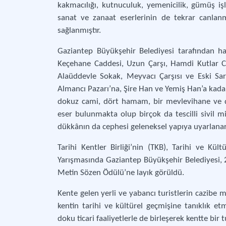
kakmacılığı, kutnuculuk, yemenicilik, gümüş işle
sanat ve zanaat eserlerinin de tekrar canlan
sağlanmıştır.
Gaziantep Büyükşehir Belediyesi tarafından ha
Keçehane Caddesi, Uzun Çarşı, Hamdi Kutlar C
Alaüddevle Sokak, Meyvacı Çarşısı ve Eski Sar
Almancı Pazarı’na, Şire Han ve Yemiş Han’a kada
dokuz cami, dört hamam, bir mevlevihane ve da
eser bulunmakta olup birçok da tescilli sivil
dükkânın da cephesi geleneksel yapıya uyarlanar
Tarihi Kentler Birliği’nin (TKB), Tarihi ve K
Yarışmasında Gaziantep Büyükşehir Belediyesi, 20
Metin Sözen Ödülü’ne layık görüldü.
Kente gelen yerli ve yabancı turistlerin cazibe me
kentin tarihi ve kültürel geçmişine tanıklık et
doku ticari faaliyetlerle de birleşerek kentte bi