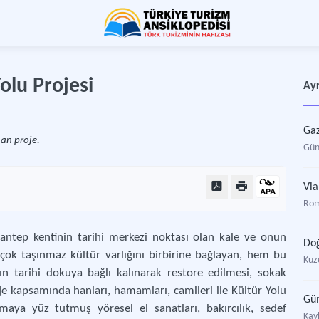
olu Projesi
Ayr
Gaz
nan proje.
Gün
Via
Rom
iantep kentinin tarihi merkezi noktası olan kale ve onun
Doğ
çok taşınmaz kültür varlığını birbirine bağlayan, hem bu
Kuz
ın tarihi dokuya bağlı kalınarak restore edilmesi, sokak
roje kapsamında hanları, hamamları, camileri ile Kültür Yolu
Gü
maya yüz tutmuş yöresel el sanatları, bakırcılık, sedef
Kay