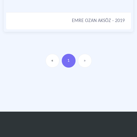
EMRE OZAN AKSÖZ
- 2019
«
1
»