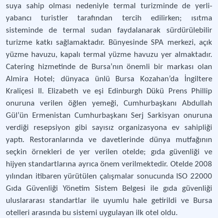
suya sahip olması nedeniyle termal turizminde de yerli-
yabancı turistler tarafından tercih edilirken; ısıtma
sisteminde de termal sudan faydalanarak sürdürülebilir
turizme katkı sağlamaktadır. Bünyesinde SPA merkezi, açık
yüzme havuzu, kapalı termal yüzme havuzu yer almaktadır.
Catering hizmetinde de Bursa’nın önemli bir markası olan
Almira Hotel; dünyaca ünlü Bursa Kozahan’da İngiltere
Kraliçesi II. Elizabeth ve eşi Edinburgh Dükü Prens Phillip
onuruna verilen öğlen yemeği, Cumhurbaşkanı Abdullah
Gül’ün Ermenistan Cumhurbaşkanı Serj Sarkisyan onuruna
verdiği resepsiyon gibi sayısız organizasyona ev sahipliği
yaptı. Restoranlarında ve davetlerinde dünya mutfağının
seçkin örnekleri de yer verilen otelde; gıda güvenliği ve
hijyen standartlarına ayrıca önem verilmektedir. Otelde 2008
yılından itibaren yürütülen çalışmalar sonucunda ISO 22000
Gıda Güvenliği Yönetim Sistem Belgesi ile gıda güvenliği
uluslararası standartlar ile uyumlu hale getirildi ve Bursa
otelleri arasında bu sistemi uygulayan ilk otel oldu.