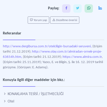
Paylaş:
Yorum yap
Düzeltme önerisi
Referanslar
http://www.dergibursa.com.tr/otelciligin-bursadaki-seruveni,
(Erişim
tarihi: 21.12.2019);
http://www.olay.com.tr/almiradan-ornek-proje-
63654h.htm,
(Erişim tarihi: 21.12.2019);
https://www.almira.com.tr
,
(Erişim tarihi: 25.11.2019); Yazıcı, E. ve Bilgin, Ş. ile 16. 12. 2019 tarihli
görüşme. (Görüşen: E. Adamış).
Konuyla ilgili diğer maddeler için bkz.:
KONAKLAMA TESİSİ / İŞLETMECİLİĞİ
Otel