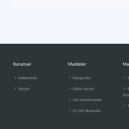
Kurumsal
Maddeler
Ma
Hakkımızda
Kategoriler
S
İletişim
Editör Seçimi
B
Duy
Son Yayımlananlar
En Çok Okunanlar