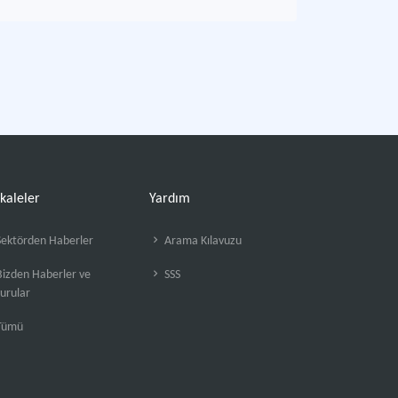
kaleler
Yardım
ektörden Haberler
Arama Kılavuzu
izden Haberler ve
SSS
urular
Tümü