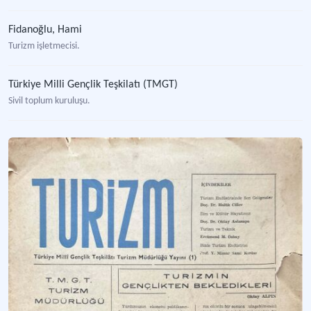
Fidanoğlu, Hami
Turizm işletmecisi.
Türkiye Milli Gençlik Teşkilatı (TMGT)
Sivil toplum kuruluşu.
Türkiye Milli Talebe Federasyonu (TMTF)
Yükseköğrenim öğrenci örgütlenmesi
Türkiye Milli Talebe Federasyonu (TMTF) Okulu
Öğrenci örgütlenmesi.
Türkiye Gençlik Hostelleri Derneği
Türkiye’de gençlik hostelleri kurmak, kurulmasını ve yönetimine katkı sağlamak
Türkiye Milli Talebe Federasyonu Turizm Müdürlüğü