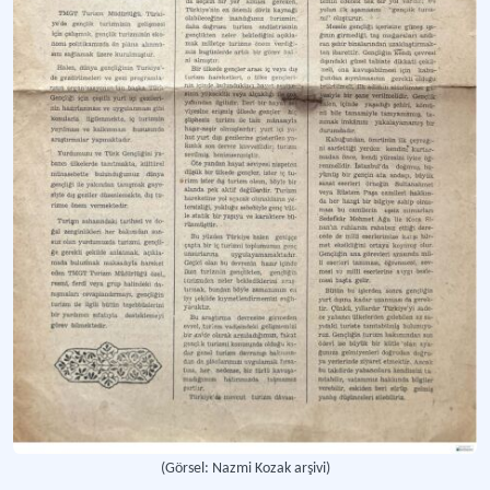
Türkiye Milli Talebe Federasyonu bünyesinde 1949 - 1968 yılları arasında faaliy
Türkiye Milli Gençlik Teşkilatı’nın İstanbul Turizmi Raporu
TMGT Turizm Müdürü Oktay Alpin imzasıyla 1961 yılında yayımlanan rapor
(Görsel: Nazmi Kozak arşivi)