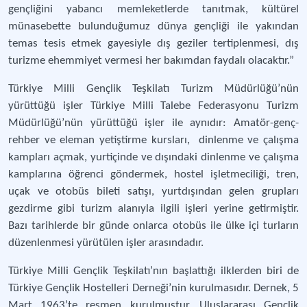
gençliğini yabancı memleketlerde tanıtmak, kültürel
münasebette bulunduğumuz dünya gençliği ile yakından
temas tesis etmek gayesiyle dış geziler tertiplenmesi, dış
turizme ehemmiyet vermesi her bakımdan faydalı olacaktır.”
Türkiye Milli Gençlik Teşkilatı Turizm Müdürlüğü’nün
yürüttüğü işler Türkiye Milli Talebe Federasyonu Turizm
Müdürlüğü’nün yürüttüğü işler ile aynıdır: Amatör-genç-
rehber ve eleman yetiştirme kursları, dinlenme ve çalışma
kampları açmak, yurtiçinde ve dışındaki dinlenme ve çalışma
kamplarına öğrenci göndermek, hostel işletmeciliği, tren,
uçak ve otobüs bileti satışı, yurtdışından gelen grupları
gezdirme gibi turizm alanıyla ilgili işleri yerine getirmiştir.
Bazı tarihlerde bir günde onlarca otobüs ile ülke içi turların
düzenlenmesi yürütülen işler arasındadır.
Türkiye Milli Gençlik Teşkilatı’nın başlattığı ilklerden biri de
Türkiye Gençlik Hostelleri Derneği’nin kurulmasıdır. Dernek, 5
Mart 1963’te resmen kurulmuştur. Uluslararası Gençlik