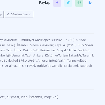
Paylaş:
ap
Düzeltme önerisi
y Yayıncılık; Cumhuriyet Ansiklopedisi (1961 – 1980), s. 158;
nci baskı). İstanbul: Sinemis Yayınları; Kaya, A. (2010). Türk Siyasi
ans Tezi). İzmir: Dokuz Eylül Üniversitesi Sosyal Bilimler Ensitüsü;
berliği (Uzmanlık Tezi). Ankara: Kültür ve Turizm Bakanlığı; Turan, İ.
 Söyleşileri 1961-1965”. Ankara: İnönü Vakfı; Turing Kulübü
 s. 2; Yılmaz, T. S. (1997). Türkiye'de Gençlik Hareketleri. İstanbul:
Çalışması, Plan, İstatistik, Proje vb.)