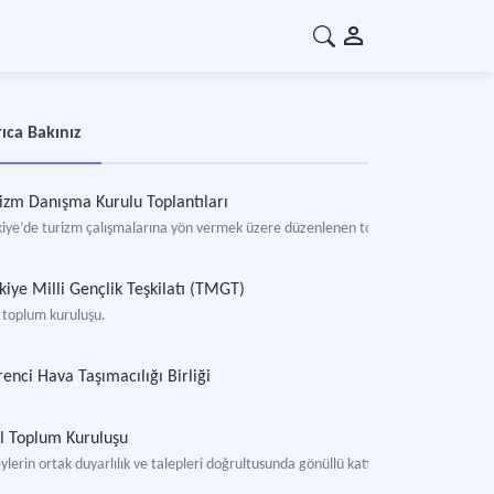
ıca Bakınız
izm Danışma Kurulu Toplantıları
kiye’de turizm çalışmalarına yön vermek üzere düzenlenen toplantılar.
kiye Milli Gençlik Teşkilatı (TMGT)
l toplum kuruluşu.
enci Hava Taşımacılığı Birliği
il Toplum Kuruluşu
ylerin ortak duyarlılık ve talepleri doğrultusunda gönüllü katılım ile oluşturulan, d