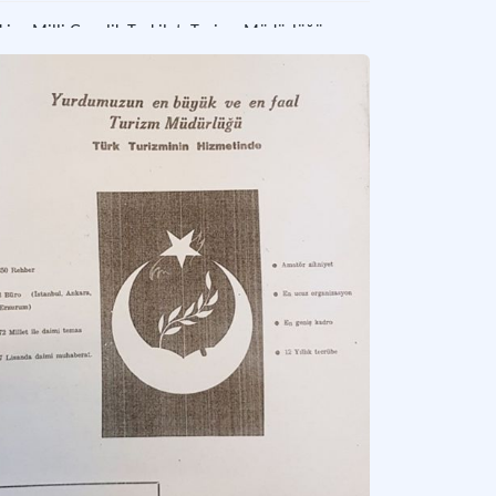
kiye Milli Gençlik Teşkilatı Turizm Müdürlüğü
iye Milli Gençlik Teşkilatı bünyesinde 1959-1980 yılları arasında turizm ile ilgili i
kiye Milli Talebe Federasyonu Turizm Müdürlüğü
kiye Milli Talebe Federasyonu bünyesinde 1949 - 1968 yılları arasında faaliyet gös