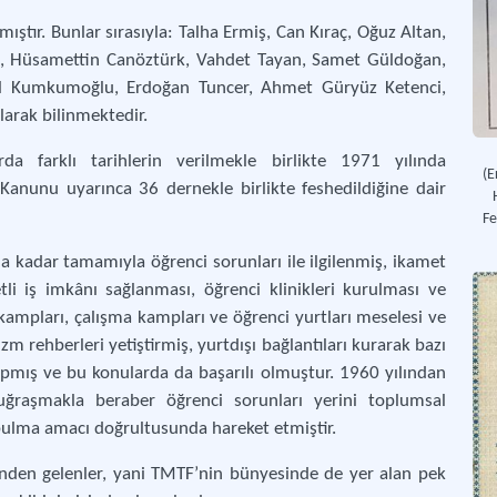
ıştır. Bunlar sırasıyla: Talha Ermiş, Can Kıraç, Oğuz Altan,
n, Hüsamettin Canöztürk, Vahdet Tayan, Samet Güldoğan,
l Kumkumoğlu, Erdoğan Tuncer, Ahmet Güryüz Ketenci,
larak bilinmektedir.
a farklı tarihlerin verilmekle birlikte 1971 yılında
(E
Kanunu uyarınca 36 dernekle birlikte feshedildiğine dair
Fe
 kadar tamamıyla öğrenci sorunları ile ilgilenmiş, ikamet
etli iş imkânı sağlanması, öğrenci klinikleri kurulması ve
 kampları, çalışma kampları ve öğrenci yurtları meselesi ve
zm rehberleri yetiştirmiş, yurtdışı bağlantıları kurarak bazı
apmış ve bu konularda da başarılı olmuştur. 1960 yılından
 uğraşmakla beraber öğrenci sorunları yerini toplumsal
bulma amacı doğrultusunda hareket etmiştir.
çinden gelenler, yani TMTF’nin bünyesinde de yer alan pek