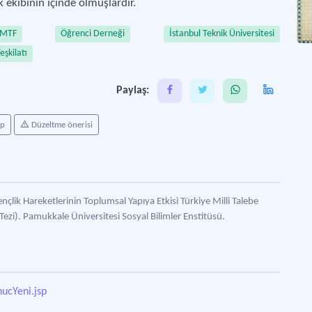
k ekibinin içinde olmuşlardır.
MTF
Öğrenci Derneği
İstanbul Teknik Üniversitesi
eşkilatı
Paylaş:
ap
Düzeltme önerisi
ik Hareketlerinin Toplumsal Yapıya Etkisi Türkiye Milli Talebe
zi). Pamukkale Üniversitesi Sosyal Bilimler Enstitüsü.
nucYeni.jsp