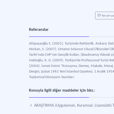
Yorum y
Referanslar
Ahipaşaoğlu S. (2001). Turizmde Rehberlik. Ankara: Deta
Hürkan, S. (2007). Ortanın Solunun Ulusal Ülkücüleri (Biri
Tarihi’nde CHP’nin Gençlik Kolları. (Basılmamış Yüksek Lis
Nebioğlu, K. G. (2009). Türkiye’de Profesyonel Turist Reh
(2004). İsmet İnönü “Konuşma, Demeç, Makale, Mesaj ve
Dergisi, Şubat 1961 Yeni İstanbul Gazetesi, 1 Aralık 1954,
Toplumsal Dönüşüm Yayınları.
Konuyla ilgili diğer maddeler için bkz.:
ARAŞTIRMA (Uygulamalı, Kuramsal, Lisansüstü Tez 