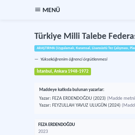
MENÜ
Türkiye Milli Talebe Feder
ARAŞTIRMA (Uygulamalı, Kuramsal, Lisansüstü Tez Çalışması, Plan, 
Yükseköğrenim öğrenci örgütlenmesi
İstanbul, Ankara 1948-1972
Maddeye katkıda bulunan yazarlar:
Yazar: FEZA ERDENDOĞDU (2023)
(Madde metni i
Yazar: FEYZULLAH YAVUZ ULUGÜN (2024)
(Madde
FEZA ERDENDOĞDU
2023