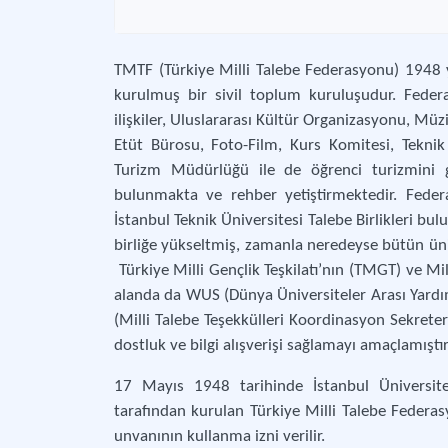
TMTF (Türkiye Milli Talebe Federasyonu) 1948 
kurulmuş bir sivil toplum kuruluşudur. Federa
ilişkiler, Uluslararası Kültür Organizasyonu, Mü
Etüt Bürosu, Foto-Film, Kurs Komitesi, Teknik
Turizm Müdürlüğü ile de öğrenci turizmini g
bulunmakta ve rehber yetiştirmektedir. Feder
İstanbul Teknik Üniversitesi Talebe Birlikleri bu
birliğe yükseltmiş, zamanla neredeyse bütün üniv
Türkiye Milli Gençlik Teşkilatı’nın (TMGT) ve Mill
alanda da WUS (Dünya Üniversiteler Arası Yardı
(Milli Talebe Teşekkülleri Koordinasyon Sekreterl
dostluk ve bilgi alışverişi sağlamayı amaçlamıştır
17 Mayıs 1948 tarihinde İstanbul Üniversitesi
tarafından kurulan Türkiye Milli Talebe Federa
unvanının kullanma izni verilir.