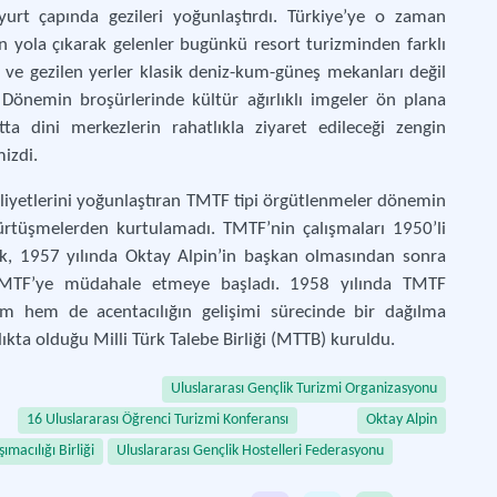
F yurt çapında gezileri yoğunlaştırdı. Türkiye’ye o zaman
n yola çıkarak gelenler bugünkü resort turizminden farklı
r ve gezilen yerler klasik deniz-kum-güneş mekanları değil
Dönemin broşürlerinde kültür ağırlıklı imgeler ön plana
a dini merkezlerin rahatlıkla ziyaret edileceği zengin
mizdi.
aliyetlerini yoğunlaştıran TMTF tipi örgütlenmeler dönemin
 sürtüşmelerden kurtulamadı. TMTF’nin çalışmaları 1950’li
ncak, 1957 yılında Oktay Alpin’in başkan olmasından sonra
 TMTF’ye müdahale etmeye başladı. 1958 yılında TMTF
m hem de acentacılığın gelişimi sürecinde bir dağılma
lıkta olduğu Milli Türk Talebe Birliği (MTTB) kuruldu.
Uluslararası Gençlik Turizmi Organizasyonu
16 Uluslararası Öğrenci Turizmi Konferansı
Oktay Alpin
macılığı Birliği
Uluslararası Gençlik Hostelleri Federasyonu