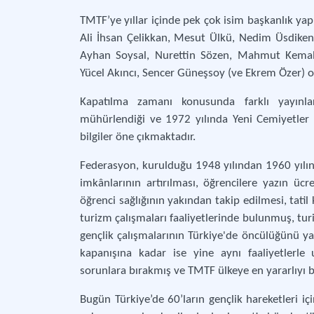
TMTF’ye yıllar içinde pek çok isim başkanlık yapm
Ali İhsan Çelikkan, Mesut Ülkü, Nedim Üsdike
Ayhan Soysal, Nurettin Sözen, Mahmut Kema
Yücel Akıncı, Sencer Güneşsoy (ve Ekrem Özer) o
Kapatılma zamanı konusunda farklı yayınlard
mühürlendiği ve 1972 yılında Yeni Cemiyetler 
bilgiler öne çıkmaktadır.
Federasyon, kurulduğu 1948 yılından 1960 yılına
imkânlarının artırılması, öğrencilere yazın ücr
öğrenci sağlığının yakından takip edilmesi, tatil
turizm çalışmaları faaliyetlerinde bulunmuş, turi
gençlik çalışmalarının Türkiye'de öncülüğünü y
kapanışına kadar ise yine aynı faaliyetlerle
sorunlara bırakmış ve TMTF ülkeye en yararlıyı 
Bugün Türkiye’de 60’ların gençlik hareketleri i