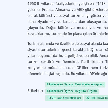
1950’li yıllarda faaliyetlerini geliştiren TMT
gelenler Fransa, Almanya ve ABD gibi ülkelerde
olarak kültürel ve sosyal turizme ilgi gösteriyo
daha ziyade köy ve kasabalardan oluşuyordu. 
çıkıyordu. Doğa, kültür ve medeniyet ve hatt
kaynaklarımız turizmde ön plana çıkan ürünleri
Turizm alanında ve özellikle de sosyal alanda fa
siyasi otoritelerinin genel karakteristiği olan
yıllar boyunca da hızla gelişti ve serpildi. A
turizm sektörü ve Demokrat Parti iktidarı
kongresine müdahale eden DP’liler hem turiz
dönemini başlatmış oldu. Bu yıllarda DP’nin ağır
Uluslararası Öğrenci Gezi Konfederasyonu
Etiketler:
Uluslararası Öğrenci Değişimi Örgütü
Turizm Danışma Kurulları
Öğrenci Hava Taşı