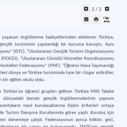
2 / 2
a yaşanan örgütlenme faaliyetlerinden etkilenen Türkiye,
gençlik turizminin yapılandığı bir kuruma kavuştu. Aynı
onu" (ISTC), “Uluslararası Gençlik Turizmi Organizasyonu
" (FIOCES), “Uluslararası Gönüllü Hizmetler Koordinasyonu
Hostelleri Federasyonu" (IYHF), “Öğrenci Hava Taşımacılığı
tleri dünya ve Türkiye turizminde taze bir rüzgar estirdiler.
in bir eğitim okulu oldu.
 Türkiye’ye öğrenci grupları getiren Türkiye Milli Talebe
dünyadaki benzer gençlik örgütlenmelerinin yapısını
entaların nasıl kurulacaklarına ilişkin kriterleri ortaya
de Turizm Danışma Kurullarında görev yaptı. Kuruluş için
ri denemeye çalıştı. Federasyonun ayrıca folklor, gezi,
 yoğunlaşan bir yapısı da bulunuyordu. TMTF’nin gençlik