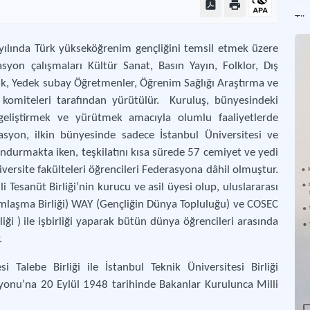
Tür
Türk
yılında Türk yükseköğrenim gençliğini temsil etmek üzere
syon çalışmaları Kültür Sanat, Basın Yayın, Folklor, Dış
Tür
zik, Yedek subay Öğretmenler, Öğrenim Sağlığı Araştırma ve
Tür
 komiteleri tarafından yürütülür. Kuruluş, bünyesindeki
eliştirmek ve yürütmek amacıyla olumlu faaliyetlerde
asyon, ilkin bünyesinde sadece İstanbul Üniversitesi ve
lundurmakta iken, teşkilatını kısa sürede 57 cemiyet ve yedi
ersite fakülteleri öğrencileri Federasyona dâhil olmuştur.
i Tesanüt Birliği’nin kurucu ve asil üyesi olup, uluslararası
mlaşma Birliği) WAY (Gençliğin Dünya Topluluğu) ve COSEC
iği ) ile işbirliği yaparak bütün dünya öğrencileri arasında
.
 Talebe Birliği ile İstanbul Teknik Üniversitesi Birliği
syonu’na 20 Eylül 1948 tarihinde Bakanlar Kurulunca Milli