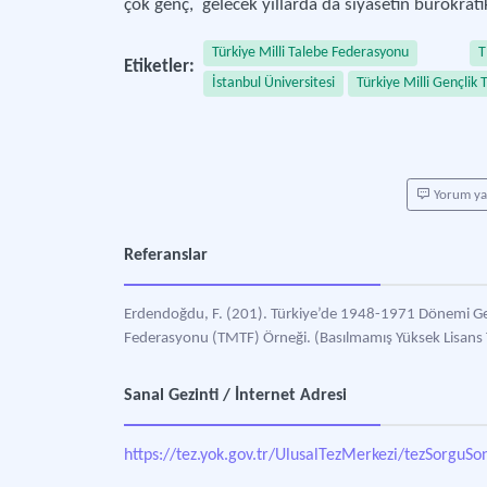
çok genç, gelecek yıllarda da siyasetin bürokrati
Türkiye Milli Talebe Federasyonu
T
Etiketler:
İstanbul Üniversitesi
Türkiye Milli Gençlik T
Yorum y
Referanslar
Erdendoğdu, F. (201). Türkiye’de 1948-1971 Dönemi Gençl
Federasyonu (TMTF) Örneği. (Basılmamış Yüksek Lisans Te
Sanal Gezinti / İnternet Adresi
https://tez.yok.gov.tr/UlusalTezMerkezi/tezSorguSo