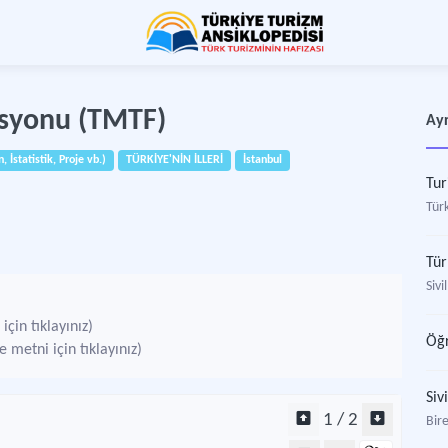
asyonu (TMTF)
Ayr
İstatistik, Proje vb.)
TÜRKİYE'NİN İLLERİ
İstanbul
Tur
Tür
Tür
Sivi
çin tıklayınız)
Öğr
 metni için tıklayınız)
Siv
1 / 2
Bire