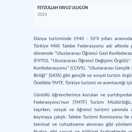
FEYZULLAH YAVUZ ULUGÜN
2024
Dünya turizminde 1940 - 50’li yılları arasınd
Türkiye Milli Talebe Federasyonu adı altında 
dönemde “Uluslararası Öğrenci Gezi Konfederasy
(FIYTO), “Uluslararası Öğrenci Değişimi Örgütü
Konfederasyonu" (CCIVS), “Uluslararası Gençlik 
Birliği" (SATA) gibi gençlik ve sosyal turizm örgü
Özellikle TMTF, Türkiye turizmi ve acentacılığı iç
Gönüllü öğrencilerince kurulan ve yurtdışından
Federasyonu’nun (TMTF) Turizm Müdürlüğü, 
taşırken, sosyal ve öğrenci turizmi yanında ac
koymaya çalıştı. Talebe Turizmi Komisyonu ile 
teminat ve ruhsatname alınması gibi yöntemle
tiyatro gibi sosyal ve kültürel faaliyetlerde