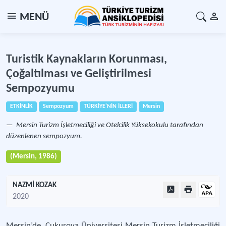
MENÜ
Turistik Kaynakların Korunması,
Çoğaltılması ve Geliştirilmesi
Sempozyumu
ETKİNLİK
Sempozyum
TÜRKİYE'NİN İLLERİ
Mersin
Mersin Turizm İşletmeciliği ve Otelcilik Yüksekokulu tarafından
düzenlenen sempozyum.
(Mersin, 1986)
NAZMİ KOZAK
2020
Mersin’de, Çukurova Üniversitesi Mersin Turizm İşletmeciliği