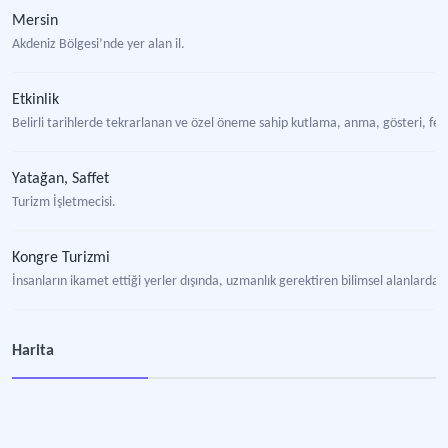
Mersin
Akdeniz Bölgesi’nde yer alan il.
Etkinlik
Belirli tarihlerde tekrarlanan ve özel öneme sahip kutlama, anma, gösteri, fest
Yatağan, Saffet
Turizm İşletmecisi.
Kongre Turizmi
İnsanların ikamet ettiği yerler dışında, uzmanlık gerektiren bilimsel alanlarda 
Mersin Turizm İşletmeciliği ve Otelcilik Yüksekokulu
Harita
Turizm ve ilgili alanlarında lisans derecesi veren eğitim kurumu.
Taşçıoğlu, Mehmet Mükerrem
Kültür ve Turizm Bakanı.