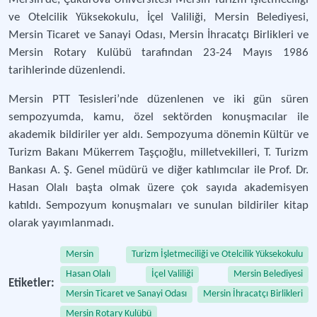
ve Otelcilik Yüksekokulu, İçel Valiliği, Mersin Belediyesi,
Mersin Ticaret ve Sanayi Odası, Mersin İhracatçı Birlikleri ve
Mersin Rotary Kulübü tarafından 23-24 Mayıs 1986
tarihlerinde düzenlendi.
Mersin PTT Tesisleri’nde düzenlenen ve iki gün süren
sempozyumda, kamu, özel sektörden konuşmacılar ile
akademik bildiriler yer aldı. Sempozyuma dönemin Kültür ve
Turizm Bakanı Mükerrem Taşçıoğlu, milletvekilleri, T. Turizm
Bankası A. Ş. Genel müdürü ve diğer katılımcılar ile Prof. Dr.
Hasan Olalı başta olmak üzere çok sayıda akademisyen
katıldı. Sempozyum konuşmaları ve sunulan bildiriler kitap
olarak yayımlanmadı.
Mersin
Turizm İşletmeciliği ve Otelcilik Yüksekokulu
Hasan Olalı
İçel Valiliği
Mersin Belediyesi
Etiketler:
Mersin Ticaret ve Sanayi Odası
Mersin İhracatçı Birlikleri
Mersin Rotary Kulübü