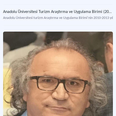
Anadolu Üniversitesi Turizm Araştırma ve Uygulama Birimi (2010 - 2013 Faaliyet Dönemi)
Anadolu Üniversitesi turizm Araştırma ve Uygulama Birimi’nin 2010-2013 yılları 
Uluslararası Turizm Karikatürleri Yarışması
Dünyada turizmle ilgili tek karikatür yarışması.
Anadolu Üniversitesi Turizm Fakültesi
Turizm ve ilgili alanlarında lisans derecesi veren eğitim kurumu.
Anadolu Üniversitesi Turizm İşletmeciliği Doktora Programı
Turizm işletmeciliği dalında doktora derecesi veren program.
Anadolu Üniversitesi Turizm İşletmeciliği Yüksek Lisans Programı
Turizm işletmeciliği dalında yüksek lisans derecesi veren program.
Anadolu Üniversitesi Turizm ve Otel İşletmeciliği Yüksekokulu