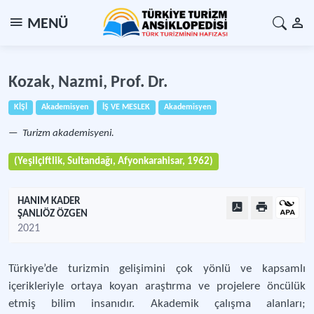
MENÜ
Kozak, Nazmi, Prof. Dr.
KİŞİ
Akademisyen
İŞ VE MESLEK
Akademisyen
Turizm akademisyeni.
(Yeşilçiftlik, Sultandağı, Afyonkarahisar, 1962)
HANIM KADER
ŞANLIÖZ ÖZGEN
2021
Türkiye’de turizmin gelişimini çok yönlü ve kapsamlı
içerikleriyle ortaya koyan araştırma ve projelere öncülük
etmiş bilim insanıdır. Akademik çalışma alanları;