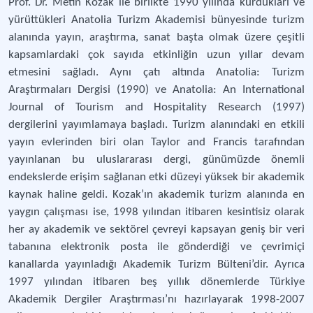
Prof. Dr. Metin Kozak ile birlikte 1990 yılında kurdukları ve
yürüttükleri Anatolia Turizm Akademisi bünyesinde turizm
alanında yayın, araştırma, sanat başta olmak üzere çeşitli
kapsamlardaki çok sayıda etkinliğin uzun yıllar devam
etmesini sağladı. Aynı çatı altında Anatolia: Turizm
Araştırmaları Dergisi (1990) ve Anatolia: An International
Journal of Tourism and Hospitality Research (1997)
dergilerini yayımlamaya başladı. Turizm alanındaki en etkili
yayın evlerinden biri olan Taylor and Francis tarafından
yayınlanan bu uluslararası dergi, günümüzde önemli
endekslerde erişim sağlanan etki düzeyi yüksek bir akademik
kaynak haline geldi. Kozak’ın akademik turizm alanında en
yaygın çalışması ise, 1998 yılından itibaren kesintisiz olarak
her ay akademik ve sektörel çevreyi kapsayan geniş bir veri
tabanına elektronik posta ile gönderdiği ve çevrimiçi
kanallarda yayınladığı Akademik Turizm Bülteni’dir. Ayrıca
1997 yılından itibaren beş yıllık dönemlerde Türkiye
Akademik Dergiler Araştırması’nı hazırlayarak 1998-2007