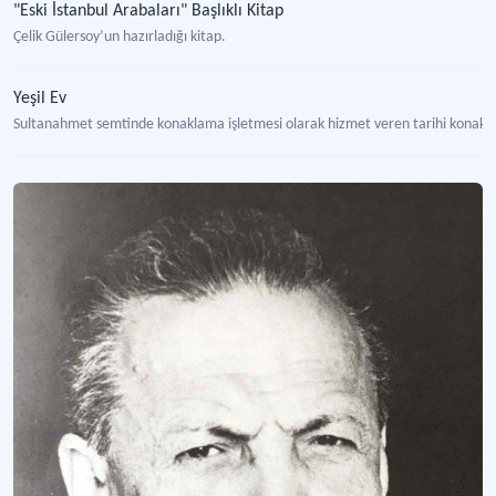
"Eski İstanbul Arabaları" Başlıklı Kitap
Çelik Gülersoy’un hazırladığı kitap.
Yeşil Ev
Sultanahmet semtinde konaklama işletmesi olarak hizmet veren tarihi konak.
Kapalı Çarşının Romanı Başlıklı Kitap
Çelik Gülersoy’un Kapalıçarşı ile ilgili yazdığı inceleme kitabı.
Touring Club Turc
Sivil toplum kuruluşu.
Türkiye’de Akademik Turizm Literatürünün Gelişimi
Türkiye’de turizm literatürünün gelişim evreleri.
Türkiye Turing ve Otomobil Kurumu (TTOK)
Türkiye Cumhuriyeti’nin turizm alanındaki ilk sivil toplum kuruluşu.