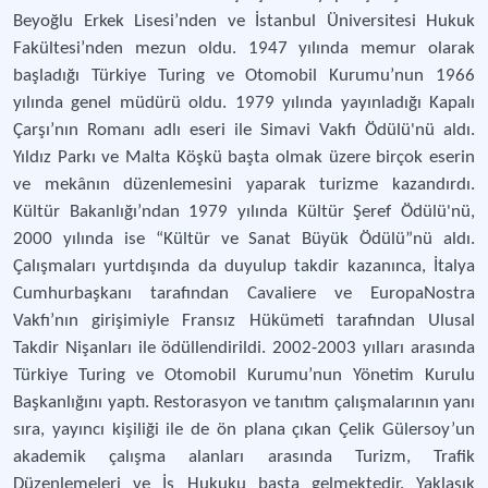
Beyoğlu Erkek Lisesi’nden ve İstanbul Üniversitesi Hukuk
Fakültesi’nden mezun oldu. 1947 yılında memur olarak
başladığı Türkiye Turing ve Otomobil Kurumu’nun 1966
yılında genel müdürü oldu. 1979 yılında yayınladığı Kapalı
Çarşı’nın Romanı adlı eseri ile Simavi Vakfı Ödülü'nü aldı.
Yıldız Parkı ve Malta Köşkü başta olmak üzere birçok eserin
ve mekânın düzenlemesini yaparak turizme kazandırdı.
Kültür Bakanlığı’ndan 1979 yılında Kültür Şeref Ödülü'nü,
2000 yılında ise “Kültür ve Sanat Büyük Ödülü”nü aldı.
Çalışmaları yurtdışında da duyulup takdir kazanınca, İtalya
Cumhurbaşkanı tarafından Cavaliere ve EuropaNostra
Vakfı’nın girişimiyle Fransız Hükümeti tarafından Ulusal
Takdir Nişanları ile ödüllendirildi. 2002-2003 yılları arasında
Türkiye Turing ve Otomobil Kurumu’nun Yönetim Kurulu
Başkanlığını yaptı. Restorasyon ve tanıtım çalışmalarının yanı
sıra, yayıncı kişiliği ile de ön plana çıkan Çelik Gülersoy’un
akademik çalışma alanları arasında Turizm, Trafik
Düzenlemeleri ve İş Hukuku başta gelmektedir. Yaklaşık