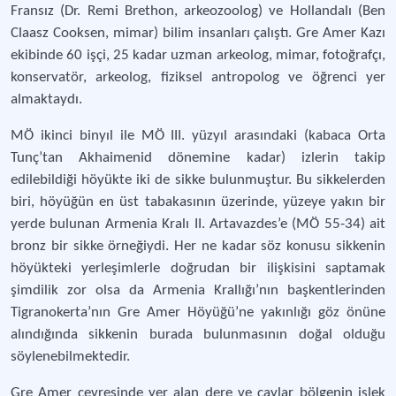
Fransız (Dr. Remi Brethon, arkeozoolog) ve Hollandalı (Ben
Claasz Cooksen, mimar) bilim insanları çalıştı. Gre Amer Kazı
ekibinde 60 işçi, 25 kadar uzman arkeolog, mimar, fotoğrafçı,
konservatör, arkeolog, fiziksel antropolog ve öğrenci yer
almaktaydı.
MÖ ikinci binyıl ile MÖ III. yüzyıl arasındaki (kabaca Orta
Tunç’tan Akhaimenid dönemine kadar) izlerin takip
edilebildiği höyükte iki de sikke bulunmuştur. Bu sikkelerden
biri, höyüğün en üst tabakasının üzerinde, yüzeye yakın bir
yerde bulunan Armenia Kralı II. Artavazdes’e (MÖ 55-34) ait
bronz bir sikke örneğiydi. Her ne kadar söz konusu sikkenin
höyükteki yerleşimlerle doğrudan bir ilişkisini saptamak
şimdilik zor olsa da Armenia Krallığı’nın başkentlerinden
Tigranokerta’nın Gre Amer Höyüğü’ne yakınlığı göz önüne
alındığında sikkenin burada bulunmasının doğal olduğu
söylenebilmektedir.
Gre Amer çevresinde yer alan dere ve çaylar bölgenin işlek