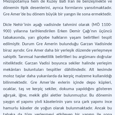
Mezopotamya hem de Kuzey Batı İran ile benzeşmekte ve
dönemin tipik desenlerini, ayrıca formlarını yansıtmaktadır.
Gre Amer’de bu dönem büyük bir yangın ile sona ermektedir.
Dicle Nehir’inin aşağı vadisinde tahmini olarak (MÖ 1100-
900) yıllarına tarihlendirilen Erken Demir Çağı’nın üçüncü
tabakasında, yarı göçebe halkların yaşam belirtileri tespit
edilmiştir. Durum Gre Amerin bulunduğu Garzan Vadisinde
biraz ayrıdır. Gre Amer daha bir yerleşik düzende yerleşmeye
sahiptir. Tarımsal hareketlilik belirtileri bu argümanı doğrular
niteliktedir. Garzan Vadisi boyunca sekiler halinde yerleşim
mekânları buluntuları tespitler dâhilindedir. Alt kesimde
moloz taşlar daha yukarılarda da kerpiç malzeme kullanıldığı
bilinmektedir. Gre Amer’de evlerin içinde depo küpleri,
ocaklar, taş ve kerpiç sekiler, dokuma yapıldığını gösteren
ağırşak, iğne, mekik gibi aletler bulunmuştur. Bu dönemin
yaygın el yapımı yivli kâselerinin yanı sıra çark yapımı ince
hamurlu kâseler de yoğun olarak bulunmaktadır. Ancak bu
tabaka da tüm yerleşmeyi etkileyen bir yangın ile sona