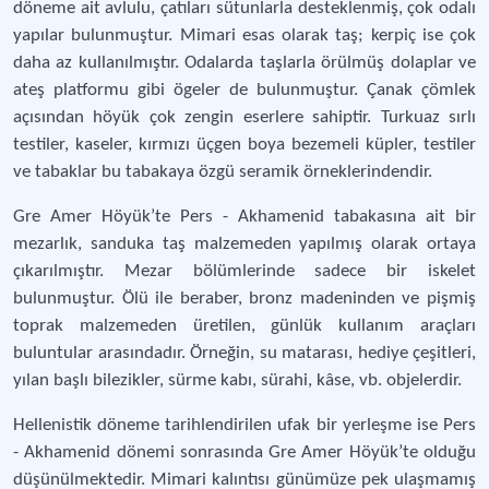
döneme ait avlulu, çatıları sütunlarla desteklenmiş, çok odalı
yapılar bulunmuştur. Mimari esas olarak taş; kerpiç ise çok
daha az kullanılmıştır. Odalarda taşlarla örülmüş dolaplar ve
ateş platformu gibi ögeler de bulunmuştur. Çanak çömlek
açısından höyük çok zengin eserlere sahiptir. Turkuaz sırlı
testiler, kaseler, kırmızı üçgen boya bezemeli küpler, testiler
ve tabaklar bu tabakaya özgü seramik örneklerindendir.
Gre Amer Höyük’te Pers - Akhamenid tabakasına ait bir
mezarlık, sanduka taş malzemeden yapılmış olarak ortaya
çıkarılmıştır. Mezar bölümlerinde sadece bir iskelet
bulunmuştur. Ölü ile beraber, bronz madeninden ve pişmiş
toprak malzemeden üretilen, günlük kullanım araçları
buluntular arasındadır. Örneğin, su matarası, hediye çeşitleri,
yılan başlı bilezikler, sürme kabı, sürahi, kâse, vb. objelerdir.
Hellenistik döneme tarihlendirilen ufak bir yerleşme ise Pers
- Akhamenid dönemi sonrasında Gre Amer Höyük’te olduğu
düşünülmektedir. Mimari kalıntısı günümüze pek ulaşmamış