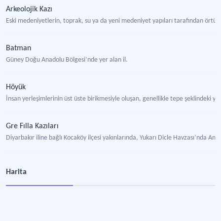
Arkeolojik Kazı
Eski medeniyetlerin, toprak, su ya da yeni medeniyet yapıları tarafından örtülmüş h
Batman
Güney Doğu Anadolu Bölgesi’nde yer alan il.
Höyük
İnsan yerleşimlerinin üst üste birikmesiyle oluşan, genellikle tepe şeklindeki ya
Gre Fılla Kazıları
Diyarbakır iline bağlı Kocaköy ilçesi yakınlarında, Yukarı Dicle Havzası’nda Am
Harita