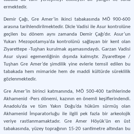
ermektedir.
Demir Çağı, Gre Amer’in ikinci tabakasında MÖ 900-600
arasına tarihlendirilmektedir. Dicle Vadisi ile Asur kontrolüne
geçilen bu dönem aynı zamanda Demir Çağı’dır. Asur’un
Yukarı Mezopotamya’da kontrolünü sağlayan bir kent olan
Ziyarettepe -Tuşhan kurulmak aşamasındaydı. Garzan Vadisi
Asur siyasi egemenliğinin dışında kalmıştır. Ziyarettepe /
Tuşhan Gre Amer’de şimdilik yine evlerle temsil edilen bu
tabakada hem mimaride hem de maddi kültürde süreklilik
gözlenmektedir.
Gre Amer’in birinci katmanında, MÖ 500-400 tarihlerinde
Akhamenid -Pers dönemi, kazının en önemli keşiflerindendi.
Anadolu’da ve tüm Yakın Doğu’da hüküm sürmüş olan
Akhamenid İmparatorluğu ile ilgili pek fazla bir arkeolojik
veriye rastlanmamaktadır. Gre Amer Höyük’ün en üst
tabakasında, yüzey toprağının 15-20 santimetre altından bu