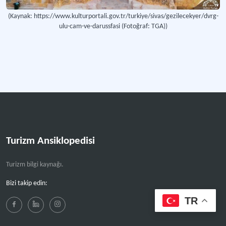
(Kaynak: https://www.kulturportali.gov.tr/turkiye/sivas/gezilecekyer/dvrg-
ulu-cam-ve-darussfasi (Fotoğraf: TGA))
Turizm Ansiklopedisi
Turizm bilgi kaynağı.
Bizi takip edin:
TR