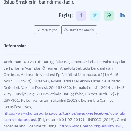
üslup örneklerini barındırmaktadır.
Paylaş:
Yorum yap
Düzeltme önerisi
Referanslar
Acıduman, A. (2010). Darüşşifalar Bağlamında Kitabeler, Vakıf Kayıtları
ve Tıp Tarihi Açısından Önemleri-Anadolu Selçuklu Darüşşifaları
Özelinde, Ankara Üniversitesi Tıp Fakültesi Mecmuası, 63(1): 9-15;
Acun, H. (1988). Sivas ve Çevresi Tarihi Eserlerinin Listesi ve Turistik
Değerleri, Vakıflar Dergisi, 20: 183-220; Kemaloğlu, M. (2014). 11-13.
Yüzyıl Türkiye Selçuklu Devletinde Darüşşifalar, Hikmet Yurdu, 7(7):
289-301; Kültür ve Turizm Bakanlığı (2013). Divriği Ulu Cami ve
Darüşifası-Sivas,
https://www.kulturportali.gov.tr/turkiye/sivas/gezilecekyer/dvrg-ulu-
cam-ve-darussfasi,
(Erişim tarihi: 04.07.2019); UNESCO (2019). Great
Mosque and Hospital of Divriği,
http://whc.unesco.org/en/list/358,