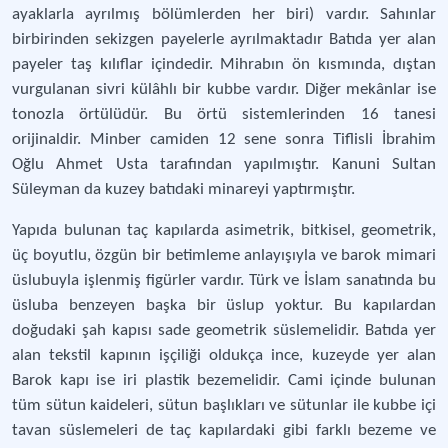
ayaklarla ayrılmış bölümlerden her biri) vardır. Sahınlar
birbirinden sekizgen payelerle ayrılmaktadır Batıda yer alan
payeler taş kılıflar içindedir. Mihrabın ön kısmında, dıştan
vurgulanan sivri külâhlı bir kubbe vardır. Diğer mekânlar ise
tonozla örtülüdür. Bu örtü sistemlerinden 16 tanesi
orijinaldir. Minber camiden 12 sene sonra Tiflisli İbrahim
Oğlu Ahmet Usta tarafından yapılmıştır. Kanuni Sultan
Süleyman da kuzey batıdaki minareyi yaptırmıştır.
Yapıda bulunan taç kapılarda asimetrik, bitkisel, geometrik,
üç boyutlu, özgün bir betimleme anlayışıyla ve barok mimari
üslubuyla işlenmiş figürler vardır. Türk ve İslam sanatında bu
üsluba benzeyen başka bir üslup yoktur. Bu kapılardan
doğudaki şah kapısı sade geometrik süslemelidir. Batıda yer
alan tekstil kapının işçiliği oldukça ince, kuzeyde yer alan
Barok kapı ise iri plastik bezemelidir. Cami içinde bulunan
tüm sütun kaideleri, sütun başlıkları ve sütunlar ile kubbe içi
tavan süslemeleri de taç kapılardaki gibi farklı bezeme ve