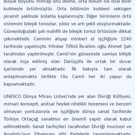
Büyük boyutlu mihrap önü dilimli, orta bölüm ise oval birer
kubbeyle örtülmüştür. Orta bölümün kubbesi sekizgen
piramit şeklinde külahla kaplanmıştır. Diğer birimlerin örtü
sistemini bileşik tonozlar, yıldız ve artı şekli oluşturmaktadır.
Güneydoğudaki şah mahfili de bileşik tonoz örtüsüyle dikkat
çekmektedir. Caminin ahşap minberi el işçiliğiyle 1240
tarihinde yapılmıştır. Minber Tiflisli İbrahim oğlu Ahmet Şah
tarafından yaptırılmıştır. Camii’nin güneyinde camiye bitişik
olarak inşa edilmiş olan Darüşşifa ile ortak bir duvar
içerisinde yer almaktadır. İlk bakışta tam olarak
anlaşılmamakta birlikte Ulu Camii her iki yapıyı da
kapsamaktadır.
UNESCO Dünya Mirası Listesi’nde yer alan Divriği Külliyesi,
mimari konsepti, anıtsal heykel nitelikli bezemesi ve benzeri
olmayan yontularıyla ve işçiliğiyle dünya sanat tarihinde
Türkiye Ortaçağ sanatının en önemli yapıtı olarak kabul
edilmektedir. Sanat tarihçileri tarafından Divriği mucizesi ve
Anadolu’nun Elhamrası gibi ifadelerle tanımlanmaktadır.