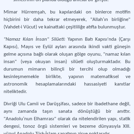
Mimar Hürremşah, bu kapılardaki on binlerce motifin
hiçbirini bir daha tekrar etmeyerek, "Allah’ın birliğine"
(Vahdet-i Vücut) ve kainattaki çeşitliliğe atıfta bulunmuştur.
"Namaz Kılan İnsan" Silüeti:
Yapının Batı Kapısı'nda (Çarşı
Kapısı), Mayıs ve Eylül ayları arasında ikindi vakti güneşin
gelme açısına bağlı olarak oluşan gölge oyunu, "namaz kılan
insan" (veya okuyan insan) silüeti oluşturmaktadır. Bu
durumun mimarın bilinçli bir tercihi olup olmadığı
kesinleşmemekle birlikte, yapının matematiksel ve
astronomik hesaplamalarındaki hassasiyeti kanıtlar
niteliktedir.
Divriği Ulu Camii ve Darüşşifası, sadece bir ibadethane değil,
aynı zamanda taşın sanata dönüştüğü bir anıttır.
"Anadolu’nun Elhamrası" olarak da nitelendirilen yapı, statik
dengesi, tonoz örgü sistemleri ve bezeme dünyasıyla XIII.
yüzyıl Anadolu Türk-İslam sanatının zirve noktasıdır.