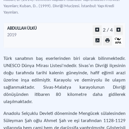
Yayınları; Kuban, D.. (1999). Divriği Mucizesi. İstanbul: Yapı Kredi
Yayınları.
ABDULLAH ÜLKÜ
2 / 4
2019
Türk sanatının baş eserlerinden biri olarak bilinmektedir.
UNESCO Dünya Mirası Listesi'ndedir. Sivas’ın Divriği ilçesinin
doğu tarafında tarihi kalenin güneyinde, hafif eğimli arazi
üzerine inşa edilmiştir. Karayolu ve demiryolu ile ulaşım
sağlanmaktadır. Sivas-Malatya karayolunun Divriği
dönüşünden itibaren 80 kilometre daha gidilerek
ulaşılmaktadır.
Anadolu Selçuklu Devleti döneminde Mengücek sülalesinden
Süleyman Şah oğlu Ahmet Şah ve eşi tarafından 1128-1129
yıllarında hem cami hem de darüşşifa yaptırılmıştır. Gösterişli