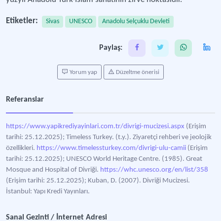
Etiketler:
Sivas
UNESCO
Anadolu Selçuklu Devleti
Paylaş:
Yorum yap
Düzeltme önerisi
Referanslar
https://www.yapikrediyayinlari.com.tr/divrigi-mucizesi.aspx
(Erişim
tarihi: 25.12.2025); Timeless Turkey. (t.y.). Ziyaretçi rehberi ve jeolojik
özellikleri.
https://www.timelessturkey.com/divrigi-ulu-camii
(Erişim
tarihi: 25.12.2025); UNESCO World Heritage Centre. (1985). Great
Mosque and Hospital of Divriği.
https://whc.unesco.org/en/list/358
(Erişim tarihi: 25.12.2025); Kuban, D. (2007). Divriği Mucizesi.
İstanbul: Yapı Kredi Yayınları.
Sanal Gezinti / İnternet Adresi