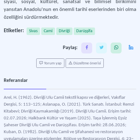
siyasi, sosyal, kültürel, sanatsal ve bilimsel birikimini
yansıtan Anadolu'nun en önemli tarihî eserlerinden biri olma
özelliğini sürdürmektedir.
Etiketler:
Sivas
Cami
Divriği
Darüşşifa
Paylaş:
Yorum yap
Düzeltme önerisi
Referanslar
Arel, H. (1962). Divriği Ulu Camii tekstil kapısı ve diğerleri, Vakıflar
Dergisi, 5: 113–125; Aslanapa, O. (2021). Türk Sanatı. İstanbul: Remzi
Kitabevi; Divriği Kaymakamlığı (2019). Divriği Ulu Camii. Erişim tarihi:
02.07.2026; Halkbank Kültür ve Yaşam (2025). Taşa İşlenmiş Eşsiz
Şaheser Divriği Ulu Camii ve Darüşşifası. Erişim tarihi: 28.06.2026;
Kuban, D. (1982). Divriği Ulu Camii ve Şifahanesi ve restorasyon
uygulamaları üzerine gözlemler, Rölöve ve Restorasyon Dergisi, 4: 23–