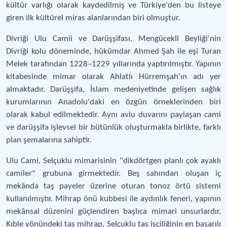
kültür varlığı olarak kaydedilmiş ve Türkiye'den bu listeye
giren ilk kültürel miras alanlarından biri olmuştur.
Divriği Ulu Camii ve Darüşşifası, Mengücekli Beyliği'nin
Divriği kolu döneminde, hükümdar Ahmed Şah ile eşi Turan
Melek tarafından 1228–1229 yıllarında yaptırılmıştır. Yapının
kitabesinde mimar olarak Ahlatlı Hürremşah'ın adı yer
almaktadır. Darüşşifa, İslam medeniyetinde gelişen sağlık
kurumlarının Anadolu'daki en özgün örneklerinden biri
olarak kabul edilmektedir. Aynı avlu duvarını paylaşan cami
ve darüşşifa işlevsel bir bütünlük oluşturmakla birlikte, farklı
plan şemalarına sahiptir.
Ulu Cami, Selçuklu mimarisinin "dikdörtgen planlı çok ayaklı
camiler" grubuna girmektedir. Beş sahından oluşan iç
mekânda taş payeler üzerine oturan tonoz örtü sistemi
kullanılmıştır. Mihrap önü kubbesi ile aydınlık feneri, yapının
mekânsal düzenini güçlendiren başlıca mimari unsurlardır.
Kıble yönündeki taş mihrap, Selçuklu taş işçiliğinin en başarılı