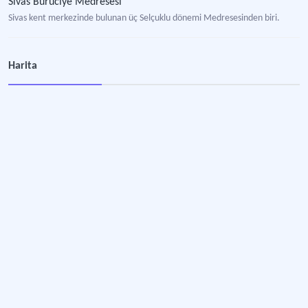
Sivas Buruciye Medresesi
Sivas kent merkezinde bulunan üç Selçuklu dönemi Medresesinden biri.
Divriği Ulu Camii ve Darüşşifası UNESCO Dünya Miras Alanı
Harita
Somut kültürel mimari miras.
Psikiyatri Müzesi
Psikolojik tedavi gören hastaların uzun dönem kaldıkları akıl hastanelerinin k