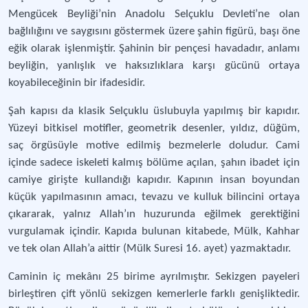
Mengücek Beyliği’nin Anadolu Selçuklu Devleti’ne olan
bağlılığını ve saygısını göstermek üzere şahin figürü, başı öne
eğik olarak işlenmiştir. Şahinin bir pençesi havadadır, anlamı
beyliğin, yanlışlık ve haksızlıklara karşı gücünü ortaya
koyabileceğinin bir ifadesidir.
Şah kapısı da klasik Selçuklu üslubuyla yapılmış bir kapıdır.
Yüzeyi bitkisel motifler, geometrik desenler, yıldız, düğüm,
saç örgüsüyle motive edilmiş bezmelerle doludur. Cami
içinde sadece iskeleti kalmış bölüme açılan, şahın ibadet için
camiye girişte kullandığı kapıdır. Kapının insan boyundan
küçük yapılmasının amacı, tevazu ve kulluk bilincini ortaya
çıkararak, yalnız Allah’ın huzurunda eğilmek gerektiğini
vurgulamak içindir. Kapıda bulunan kitabede, Mülk, Kahhar
ve tek olan Allah’a aittir (Mülk Suresi 16. ayet) yazmaktadır.
Caminin iç mekânı 25 birime ayrılmıştır. Sekizgen payeleri
birleştiren çift yönlü sekizgen kemerlerle farklı genişliktedir.