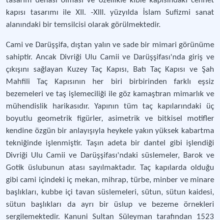
tasarım dehası olması ve özellikle kıble kapısındaki cennet
kapısı tasarımı ile XII. -XIII. yüzyılda İslam Sufizmi sanat
alanındaki bir temsilcisi olarak görülmektedir.
Cami ve Darüşşifa, dıştan yalın ve sade bir mimari görünüme
sahiptir. Ancak Divriği Ulu Camii ve Darüşşifası'nda giriş ve
çıkışını sağlayan Kuzey Taç Kapısı, Batı Taç Kapısı ve Şah
Mahfili Taç Kapısının her biri birbirinden farklı eşsiz
bezemeleri ve taş işlemeciliği ile göz kamaştıran mimarlık ve
mühendislik harikasıdır. Yapının tüm taç kapılarındaki üç
boyutlu geometrik figürler, asimetrik ve bitkisel motifler
kendine özgün bir anlayışıyla heykele yakın yüksek kabartma
tekniğinde işlenmiştir. Taşın adeta bir dantel gibi işlendiği
Divriği Ulu Camii ve Darüşşifası'ndaki süslemeler, Barok ve
Gotik üslubunun atası sayılmaktadır. Taç kapılarda olduğu
gibi cami içindeki iç mekan, mihrap, türbe, minber ve minare
başlıkları, kubbe içi tavan süslemeleri, sütun, sütun kaidesi,
sütun başlıkları da ayrı bir üslup ve bezeme örnekleri
sergilemektedir. Kanuni Sultan Süleyman tarafından 1523