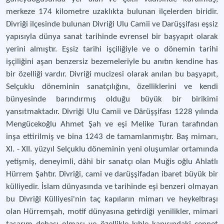
merkeze 174 kilometre uzaklıkta bulunan ilçelerden biridir.
Divriği ilçesinde bulunan Divriği Ulu Camii ve Darüşşifası eşsiz
yapısıyla dünya sanat tarihinde evrensel bir başyapıt olarak
yerini almıştır. Eşsiz tarihi işçiliğiyle ve o dönemin tarihi
işçiliğini aşan benzersiz bezemeleriyle bu anıtın kendine has
bir özelliği vardır. Divriği mucizesi olarak anılan bu başyapıt,
Selçuklu döneminin sanatçılığını, özelliklerini ve kendi
bünyesinde barındırmış olduğu büyük bir birikimi
yansıtmaktadır. Divriği Ulu Camii ve Dârüşşifası 1228 yılında
Mengücekoğlu Ahmet Şah ve eşi Melike Turan tarafından
inşa ettirilmiş ve bina 1243 de tamamlanmıştır. Baş mimarı,
XI. - XII. yüzyıl Selçuklu döneminin yeni oluşumlar ortamında
yetişmiş, deneyimli, dâhi bir sanatçı olan Muğis oğlu Ahlatlı
Hürrem Şahtır. Divriği, cami ve darüşşifadan ibaret büyük bir
külliyedir. İslam dünyasında ve tarihinde eşi benzeri olmayan
bu Divriği Külliyesi'nin taç kapıların mimarı ve heykeltıraşı
olan Hürremşah, motif dünyasına getirdiği yenilikler, mimari