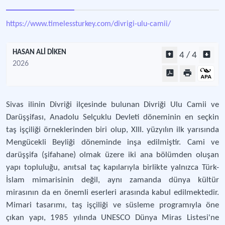
https://www.timelessturkey.com/divrigi-ulu-camii/
HASAN ALİ DİKEN
4 / 4
2026
Sivas ilinin Divriği ilçesinde bulunan Divriği Ulu Camii ve
Darüşşifası, Anadolu Selçuklu Devleti döneminin en seçkin
taş işçiliği örneklerinden biri olup, XIII. yüzyılın ilk yarısında
Mengücekli Beyliği döneminde inşa edilmiştir. Cami ve
darüşşifa (şifahane) olmak üzere iki ana bölümden oluşan
yapı topluluğu, anıtsal taç kapılarıyla birlikte yalnızca Türk-
İslam mimarisinin değil, aynı zamanda dünya kültür
mirasının da en önemli eserleri arasında kabul edilmektedir.
Mimari tasarımı, taş işçiliği ve süsleme programıyla öne
çıkan yapı, 1985 yılında UNESCO Dünya Miras Listesi'ne