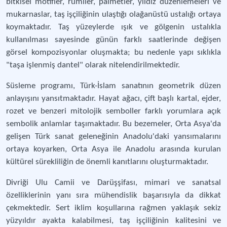
bitkisel motifler, rûmîler, palmetler, yıldız düzenlemeleri ve
mukarnaslar, taş işçiliğinin ulaştığı olağanüstü ustalığı ortaya
koymaktadır. Taş yüzeylerde ışık ve gölgenin ustalıkla
kullanılması sayesinde günün farklı saatlerinde değişen
görsel kompozisyonlar oluşmakta; bu nedenle yapı sıklıkla
"taşa işlenmiş dantel" olarak nitelendirilmektedir.
Süsleme programı, Türk-İslam sanatının geometrik düzen
anlayışını yansıtmaktadır. Hayat ağacı, çift başlı kartal, ejder,
rozet ve benzeri mitolojik semboller farklı yorumlara açık
sembolik anlamlar taşımaktadır. Bu bezemeler, Orta Asya'da
gelişen Türk sanat geleneğinin Anadolu'daki yansımalarını
ortaya koyarken, Orta Asya ile Anadolu arasında kurulan
kültürel sürekliliğin de önemli kanıtlarını oluşturmaktadır.
Divriği Ulu Camii ve Darüşşifası, mimari ve sanatsal
özelliklerinin yanı sıra mühendislik başarısıyla da dikkat
çekmektedir. Sert iklim koşullarına rağmen yaklaşık sekiz
yüzyıldır ayakta kalabilmesi, taş işçiliğinin kalitesini ve