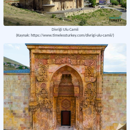
Divriği Ulu Camii
(Kaynak: https://www.timelessturkey.com/divrigi-ulu-camii/)