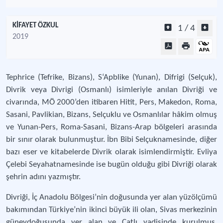
KİFAYET ÖZKUL
1 / 4
2019
Tephrice (Tefrike, Bizans), S‘Apblike (Yunan), Difrigi (Selçuk),
Divrik veya Divrigi (Osmanlı) isimleriyle anılan Divriği ve
civarında, MÖ 2000’den itibaren Hitit, Pers, Makedon, Roma,
Sasani, Pavlikian, Bizans, Selçuklu ve Osmanlılar hâkim olmuş
ve Yunan-Pers, Roma-Sasani, Bizans-Arap bölgeleri arasında
bir sınır olarak bulunmuştur. İbn Bibi Selçuknamesinde, diğer
bazı eser ve kitabelerde Divrik olarak isimlendirmiştir. Evliya
Çelebi Seyahatnamesinde ise bugün olduğu gibi Divriği olarak
şehrin adını yazmıştır.
Divriği, İç Anadolu Bölgesi’nin doğusunda yer alan yüzölçümü
bakımından Türkiye’nin ikinci büyük ili olan, Sivas merkezinin
güneydoğusunda yer alan ve Çatlı vadisinde kurulmuş,