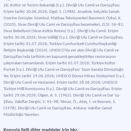
26; Kültür ve Turizm Bakanlığı (t.y.). Divriği Ulu Camii ve Darüşşifası.
Erişim tarihi: 30.06.2026; Ögel, S. (1986). Anadolu Selçuklu Sanatı
Üzerine Görüşler. İstanbul: Matbaa Teknisyenleri Basımevi; Özkul, K.
(2020). Sivas Divriği Ulu Cami ve Darüşşifası bezemeleri, 2(3): 56–81;
Sivas Belediyesi (Sivas Kültür Rotası) (t.y.). Divriği Ulu Camii. Erişim
tarihi: 30.06.2026; Sivas Valiliği (t.y.). Divriği Ulu Camii ve Darüşşifası.
Erişim tarihi: 01.07.2026; Türkiye Cumhuriyeti Cumhurbaşkanlığı
İletişim Başkanlığı (2024). UNESCO’da yer alan Divriği Ulu Camii ve
Darüşşifası'nda tarihinin en kapsamlı gerçekleştirilen restorasyon
çalışmaları tamamlandı. Erişim tarihi: 01.07.2026; Türkiye Kültür
Portalı (t.y.). Divriği Ulu Camii ve Darüşşifası: Taşın Sanata Dönüştüğü
Yer. Erişim tarihi: 29.06.2026; UNESCO Dünya Mirası Sözleşmesi (t.y.).
Divriği Ulu Camii ve Hastanesi. Erişim tarihi: 28.06.2026; UNESCO
Türkiye Millî Komisyonu (t.y.). Divriği Ulu Camii ve Darüşşifası. Erişim
tarihi: 29.06.2026; Ülgen, A. S. (1962). Divriği Ulu Camii ve Dar’üş-
Şifası, Vakıflar Dergisi, 5: 93–98; Yılmaz, Ö., Ateş, İ. ve Bayram, S.
(1978). Divriği Ulu Camii ve Darüşşifası. Ankara: Vakıflar Genel
Müdürlüğü Yayınları.
Konuyla ilgili diğer maddeler için bkz.: