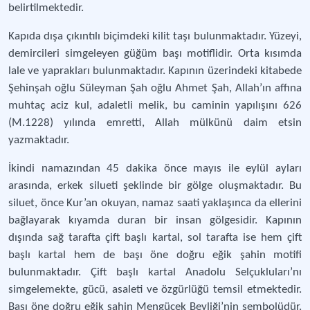
belirtilmektedir.
Kapıda dışa çıkıntılı biçimdeki kilit taşı bulunmaktadır. Yüzeyi,
demircileri simgeleyen güğüm başı motiflidir. Orta kısımda
lale ve yaprakları bulunmaktadır. Kapının üzerindeki kitabede
Şehinşah oğlu Süleyman Şah oğlu Ahmet Şah, Allah’ın affına
muhtaç aciz kul, adaletli melik, bu caminin yapılışını 626
(M.1228) yılında emretti, Allah mülkünü daim etsin
yazmaktadır.
İkindi namazından 45 dakika önce mayıs ile eylül ayları
arasında, erkek silueti şeklinde bir gölge oluşmaktadır. Bu
siluet, önce Kur’an okuyan, namaz saati yaklaşınca da ellerini
bağlayarak kıyamda duran bir insan gölgesidir. Kapının
dışında sağ tarafta çift başlı kartal, sol tarafta ise hem çift
başlı kartal hem de başı öne doğru eğik şahin motifi
bulunmaktadır. Çift başlı kartal Anadolu Selçukluları’nı
simgelemekte, gücü, asaleti ve özgürlüğü temsil etmektedir.
Başı öne doğru eğik şahin Mengücek Beyliği’nin sembolüdür.