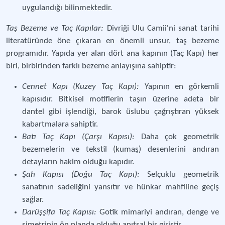
uygulandığı bilinmektedir.
Taş Bezeme ve Taç Kapılar:
Divriği Ulu Camii'ni sanat tarihi
literatüründe öne çıkaran en önemli unsur, taş bezeme
programıdır. Yapıda yer alan dört ana kapının (Taç Kapı) her
biri, birbirinden farklı bezeme anlayışına sahiptir:
Cennet Kapı (Kuzey Taç Kapı):
Yapının en görkemli
kapısıdır. Bitkisel motiflerin taşın üzerine adeta bir
dantel gibi işlendiği, barok üslubu çağrıştıran yüksek
kabartmalara sahiptir.
Batı Taç Kapı (Çarşı Kapısı):
Daha çok geometrik
bezemelerin ve tekstil (kumaş) desenlerini andıran
detayların hakim olduğu kapıdır.
Şah Kapısı (Doğu Taç Kapı):
Selçuklu geometrik
sanatının sadeliğini yansıtır ve hünkar mahfiline geçiş
sağlar.
Darüşşifa Taç Kapısı:
Gotik mimariyi andıran, denge ve
simetrinin ön planda olduğu anıtsal bir giriştir.