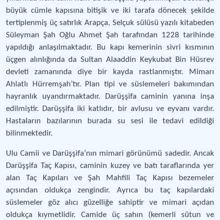
büyük cümle kapısına bitişik ve iki tarafa dönecek şekilde
tertiplenmiş üç satırlık Arapça, Selçuk sülüsü yazılı kitabeden
Süleyman Şah Oğlu Ahmet Şah tarafından 1228 tarihinde
yapıldığı anlaşılmaktadır. Bu kapı kemerinin sivri kısmının
üçgen alınlığında da Sultan Alaaddin Keykubat Bin Hüsrev
devleti zamanında diye bir kayda rastlanmıştır. Mimarı
Ahlatlı Hürremşah’tır. Plan tipi ve süslemeleri bakımından
hayranlık uyandırmaktadır. Darüşşifa caminin yanına inşa
edilmiştir. Darüşşifa iki katlıdır, bir avlusu ve eyvanı vardır.
Hastaların bazılarının burada su sesi ile tedavi edildiği
bilinmektedir.
Ulu Camii ve Darüşşifa’nın mimari görünümü sadedir. Ancak
Darüşşifa Taç Kapısı, caminin kuzey ve batı taraflarında yer
alan Taç Kapıları ve Şah Mahfili Taç Kapısı bezemeler
açısından oldukça zengindir. Ayrıca bu taç kapılardaki
süslemeler göz alıcı güzelliğe sahiptir ve mimari açıdan
oldukça kıymetlidir. Camide üç sahın (kemerli sütun ve