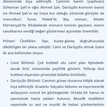
döneminde inşa edilmiştir. Caminin banisi (yaptıranı)
Süleyman Şah’ın oğlu Ahmed Şah; Darüşşifa kısmının banisi
ise Ahmed Şah’ın eşi (veya kızı olduğu yönünde görüşler de
mevcuttur) Turan Melek’tir. Baş mimarı, Ahlatlı
Hürremşah’tır. Kitabelerde mimarın isminin geçmesi, eserin
sanatkarına verdiği değeri göstermesi açısından önemlidir.
Mimari Özellikler:
Yapı, kuzey-güney doğrultusunda
dikdörtgen bir plana sahiptir. Cami ve Darüşşifa olmak üzere
iki ana bölümden oluşur.
Cami Bölümü:
Çok kubbeli ulu cami plan tipindedir
ancak örtü sisteminde çeşitlilik gösterir. Mihrap önü
kubbesi dışarıdan piramidal külahla örtülüdür.
Darüşşifa Bölümü:
Caminin güney duvarına bitişik olarak
inşa edilmiştir. Anadolu Selçuklu tıbbının ve hayırseverlik
anlayışının somut bir göstergesidir. Ortada bir havuz ve
çevresinde hasta odaları bulunur. Akustik özellikleri
sayesinde su sesi ve musiki ile tedavi yöntemlerinin