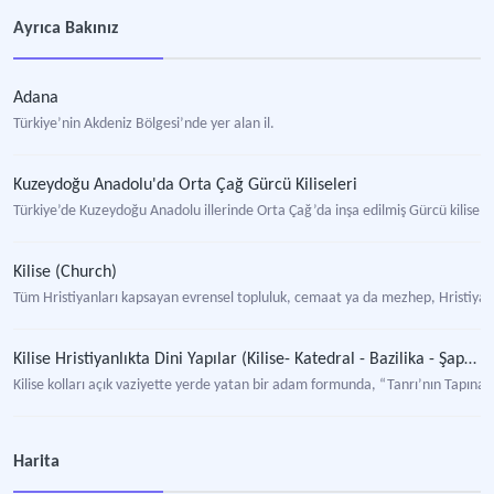
Ayrıca Bakınız
Adana
Türkiye’nin Akdeniz Bölgesi’nde yer alan il.
Kuzeydoğu Anadolu'da Orta Çağ Gürcü Kiliseleri
Türkiye’de Kuzeydoğu Anadolu illerinde Orta Çağ’da inşa edilmiş Gürcü kiliseler
Kilise (Church)
Tüm Hristiyanları kapsayan evrensel topluluk, cemaat ya da mezhep, Hristiyanl
Kilise Hristiyanlıkta Dini Yapılar (Kilise- Katedral - Bazilika - Şapel- Manastır)
Kilise kolları açık vaziyette yerde yatan bir adam formunda, “Tanrı’nın Tapınağı 
St. Pierre Anıt Müzesi
Harita
Hristiyanlığın erken dönemlerinden kalma, hem tarihi hem de dini açıdan büy