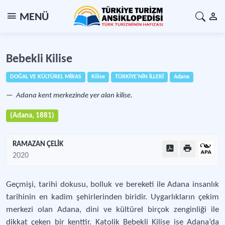
MENÜ
Bebekli Kilise
DOĞAL VE KÜLTÜREL MİRAS
Kilise
TÜRKİYE'NİN İLLERİ
Adana
Adana kent merkezinde yer alan kilise.
(Adana, 1881)
RAMAZAN ÇELİK
2020
Geçmişi, tarihi dokusu, bolluk ve bereketi ile Adana insanlık
tarihinin en kadim şehirlerinden biridir. Uygarlıkların çekim
merkezi olan Adana, dini ve kültürel birçok zenginliği ile
dikkat çeken bir kenttir. Katolik Bebekli Kilise ise Adana’da