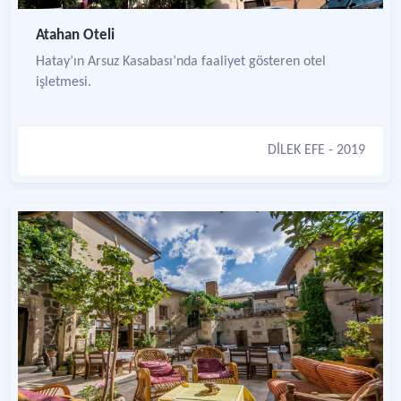
Atahan Oteli
Hatay’ın Arsuz Kasabası’nda faaliyet gösteren otel
işletmesi.
DİLEK EFE
- 2019