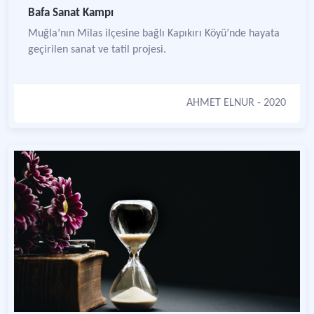
Bafa Sanat Kampı
Muğla’nın Milas ilçesine bağlı Kapıkırı Köyü’nde hayata
geçirilen sanat ve tatil projesi.
AHMET ELNUR
- 2020