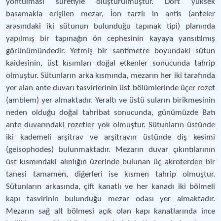
yontulması suretiyle oluşturulmuştur. Dört yüksek
basamakla erişilen mezar, İon tarzlı in antis (anteler
arasındaki iki sütunun bulunduğu tapınak tipi) planında
yapılmış bir tapınağın ön cephesinin kayaya yansıtılmış
görünümündedir. Yetmiş bir santimetre boyundaki sütun
kaidesinin, üst kısımları doğal etkenler sonucunda tahrip
olmuştur. Sütunların arka kısmında, mezarın her iki tarafında
yer alan ante duvarı tasvirlerinin üst bölümlerinde üçer rozet
(amblem) yer almaktadır. Yeraltı ve üstü suların birikmesinin
neden olduğu doğal tahribat sonucunda, günümüzde Batı
ante duvarındaki rozetler yok olmuştur. Sütunların üstünde
iki kademeli arşitrav ve arşitravın üstünde diş kesimi
(geisophodes) bulunmaktadır. Mezarın duvar çıkıntılarının
üst kısmındaki alınlığın üzerinde bulunan üç akroterden bir
tanesi tamamen, diğerleri ise kısmen tahrip olmuştur.
Sütunların arkasında, çift kanatlı ve her kanadı iki bölmeli
kapı tasvirinin bulunduğu mezar odası yer almaktadır.
Mezarın sağ alt bölmesi açık olan kapı kanatlarında ince