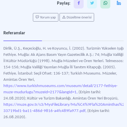
Paylaş:
Yorum yap
Düzeltme önerisi
Referanslar
Dirlik, Ü.Ş., Keçecioğlu, H. ve Koyuncu, İ. (2002). Turizmin Yükselen Işığı
Fethiye. Muğla: Ak Ajans Basım Yayın Gazetecilik A.Ş.: 74; Muğla Valiliği
İl Kültür Müdürlüğü (1998). Muğla Müzeleri ve Ören Yerleri. Telmessos:
154-156; Muğla Valiliği Yayınları Muğla İli Tanıtım Kitapçığı. (2005).
Fethiye. İstanbul: Seçil Ofset: 136-137; Turkish Museums. Müzeler,
Amintas Ören Yeri,
https://www.turkishmuseums.com/museum/detail/2177-fethiye-
muze-mudurlugu?muzeId=2177&langId=1,
(Erişim tarihi:
24.08.2020); Kültür ve Turizm Bakanlığı. Amintas Ören Yeri Broşürü,
https://muze.gov.tr/s3/MysFileLibrary/Mu%C4%9Fla%20Aminthas%20
33719bd1-ba11-486d-9816-a4fc489fa977.pdf,
(Erişim tarihi:
26.08.2020).