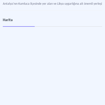
Antalya'nın Kumluca ilçesinde yer alan ve Likya uygarlığına ait önemli yerleşim 
Likya Uygarlığı Antik Kentleri
Harita
Anadolu'nun güneybatısında yer alan ve MÖ ikinci binyıldan itibaren özgün mimar
Kadyanda
Fethiye'nin (Meğri) yaklaşık 19 kilometre kuzeydoğusunda konumlananantik k