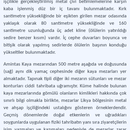
işçilikle gerçekleştirilmiş metal çivi betimlemelerine karşın
kaba işlenmiş düz bir iç tavanı bulunmaktadır. Kırk
santimetre yüksekliğinde bir eşikten girilen mezar odasında
yaklaşık olarak 80 santimetre yüksekliğinde ve 160
santimetre uzunluğunda üç adet kline (ölülerin yatırıldığı
sedire benzer kısım) vardır. İç cephe duvarları boyunca ve
bitişik olarak yapılmış sedirlerde ölülerin başının konduğu
yükseltiler bulunmaktadır.
Amintas Kaya mezarından 500 metre aşağıda ve doğusunda
(sağ) aynı dik yamaç cephesinde diğer kaya mezarları yer
almaktadır. Tapınak tipli diğer iki mezarın sütunları ve mezar
konturları ciddi tahribata uğramıştır. Küme halinde bulunan
kaya mezarlarında gömülü olanların kimlikleri hakkında çok
sınırlı bilgi olmakla birlikte, mezarlar Likya bölgesinin metal
ve ahşap işçiliğindeki ustalığını gösteren örneklerdendir.
Geçmiş dönemlerde doğal etkenlerin ve uğradıkları
soygunlarda uygulanan fiziki tahribatın yanı sıra ziyaretçilerin
isim yazmaları ve kazımaları nedeniyle de mezarlar zarar