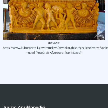
(Kaynak:
https://www.kulturportali.gov.tr/turkiye/afyonkarahisar/gezilecekyer/afyonka
muzesi (Fotoğraf: Afyonkarahisar Müzesi))
Turizm Ansiklopedisi