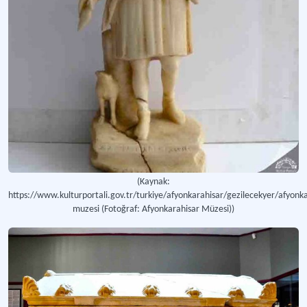
(Kaynak:
https://www.kulturportali.gov.tr/turkiye/afyonkarahisar/gezilecekyer/afyonka
muzesi (Fotoğraf: Afyonkarahisar Müzesi))