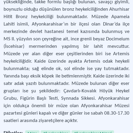
yüksekliğinde, takke formlu başlığı bulunan, savaşçı giyimli,
boynuzlu olduğu düşünülen bronz heykelciliğinden Ahurhisar
Hitit Bronz heykelciliği bulunmaktadır. Müzede Apameia
Lahiti isimli, Afyonkarahisar’ın bir ilçesi olan Dinar’da ilçe
merkezinde devlet hastanesi temel kazısında bulunmuş ve
MS II. yüzyılın son çeyreğine ait, ince grenli beyaz Docimeium
(İscehisar) mermerinden yapılmış bir lahit mevcuttur.
Müzede yer alan diğer eser çeşitlerinden biri ise Artemis
heykelciliğidir. Kaide üzerinde ayakta Artemis odak heykeli
bulunmakta; sağ elinde ok, sol elinde ise yay tutmaktadır.
Yanında başı eksik köpek ile betimlenmiştir. Kaide üzerinde iki
satır adak yazıtı bulunmaktadır. Müzede bulunan diğer eser
grupları ise şu şekildedir: Çavdarlı-Kovalık Höyük Heykel
Grubu, Figürin Başlı Testi, Synnada Sikkesi. Afyonkarahisar
için oldukça önemli bir müze olan Afyonkarahisar Müzesi
pazartesi günleri kapalı ve diğer günler ise sabah 08.30-17.30
saatleri arasında ziyaretçilere açıktır.