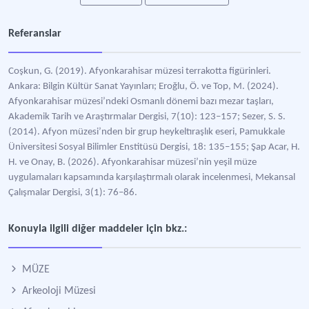
Referanslar
Coşkun, G. (2019). Afyonkarahisar müzesi terrakotta figürinleri.
Ankara: Bilgin Kültür Sanat Yayınları; Eroğlu, Ö. ve Top, M. (2024).
Afyonkarahisar müzesi’ndeki Osmanlı dönemi bazı mezar taşları,
Akademik Tarih ve Araştırmalar Dergisi, 7(10): 123–157; Sezer, S. S.
(2014). Afyon müzesi’nden bir grup heykeltıraşlık eseri, Pamukkale
Üniversitesi Sosyal Bilimler Enstitüsü Dergisi, 18: 135–155; Şap Acar, H.
H. ve Onay, B. (2026). Afyonkarahisar müzesi’nin yeşil müze
uygulamaları kapsamında karşılaştırmalı olarak incelenmesi, Mekansal
Çalışmalar Dergisi, 3(1): 76–86.
Konuyla ilgili diğer maddeler için bkz.:
MÜZE
Arkeoloji Müzesi