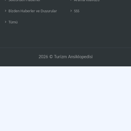
Sektörden Haberler
Arama Kılavuzu
Bizden Haberler ve Duyurular
SSS
Tümü
2026 © Turizm Ansiklopedisi