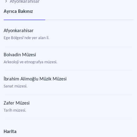
Afyonkarahisar
Ayrıca Bakınız
Afyonkarahisar
Ege Bölgesi’nde yer alan il.
Bolvadin Müzesi
Arkeoloji ve etnografya müzesi.
İbrahim Alimoğlu Müzik Müzesi
Sanat müzesi.
Zafer Müzesi
Tarih müzesi.
Sandıklı Oyuncak Müzesi
Harita
Afyonkarahisar ilinin Sandıklı ilçesinde yer alan müze.