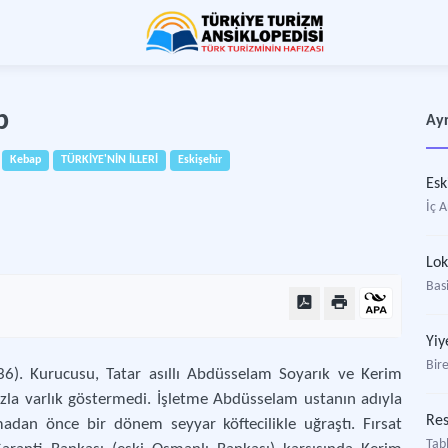
p
Ayr
Kebap
TÜRKİYE'NİN İLLERİ
Eskişehir
Esk
İç A
Lok
Bas
Yiy
Bir
36). Kurucusu, Tatar asıllı Abdüsselam Soyarık ve Kerim
zla varlık göstermedi. İşletme Abdüsselam ustanın adıyla
Res
adan önce bir dönem seyyar köftecilikle uğraştı. Fırsat
Tabl