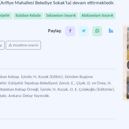
(Arifiye Mahallesi Belediye Sokak’ta) devam ettirmektedir.
kişehir
Balaban Kebabı
bdüsselam Soyarık
Abdüsselam Soyarık
Paylaş:
ap
Düzeltme önerisi
alaban Kebap. İçinde; N. Kozak (Editör), Dünden Bugüne
ir: Eskişehir Tepebaşı Belediyesi; Zencir, E., Çiçek, D. ve Öney, H.
laban Kebap Örneği. İçinde; N. Kozak, O. E. Çolakoğlu (Editörler),
itabı. Ankara: Detay Yayıncılık.