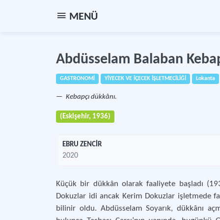
MENÜ
Abdüsselam Balaban Keba
GASTRONOMİ
YİYECEK VE İÇECEK İŞLETMECİLİĞİ
Lokanta
Kebapçı dükkânı.
(Eskişehir, 1936)
EBRU ZENCİR
2020
Küçük bir dükkân olarak faaliyete başladı (19
Dokuzlar idi ancak Kerim Dokuzlar işletmede fa
bilinir oldu. Abdüsselam Soyarık, dükkânı açm