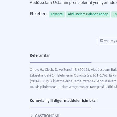
Abdüsselam Usta’nın prensiplerini yeni yerinde 
Etiketler:
Lokanta
Abdüsselam Balaban Kebap
Es
Yorum y
Referanslar
Öney, H., Çiçek, D. ve Zencir, E. (2013). Abdüsselam B
Eskişehir’deki 14 İşletmenin Öyküsü (ss.161-176). Eskişeh
(2014). Küçük İşletmelerde Temel Yetenek: Abdüsselam Ba
III. Disiplinlerarası Turizm Araştırmaları Kongresi Bildiri K
Konuyla ilgili diğer maddeler için bkz.:
GASTRONOMİ