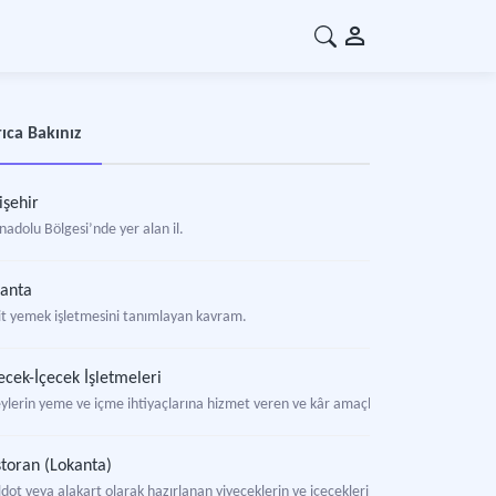
ıca Bakınız
işehir
nadolu Bölgesi’nde yer alan il.
anta
it yemek işletmesini tanımlayan kavram.
ecek-İçecek İşletmeleri
eylerin yeme ve içme ihtiyaçlarına hizmet veren ve kâr amaçlı kurulmuş ticari tu
toran (Lokanta)
dot veya alakart olarak hazırlanan yiyeceklerin ve içeceklerin belli bir ücret karşı