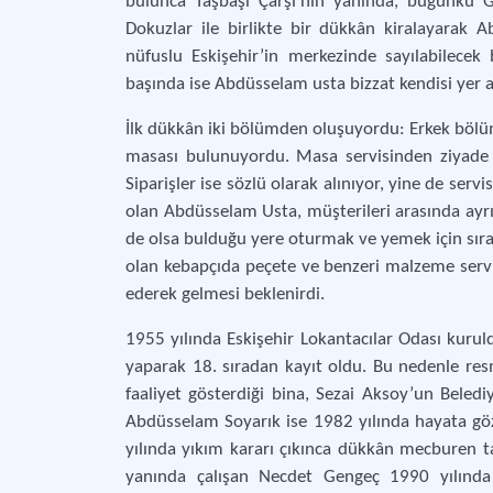
bulunca Taşbaşı Çarşı’nın yanında, bugünkü G
Dokuzlar ile birlikte bir dükkân kiralayarak A
nüfuslu Eskişehir’in merkezinde sayılabilecek 
başında ise Abdüsselam usta bizzat kendisi yer a
İlk dükkân iki bölümden oluşuyordu: Erkek bölümü
masası bulunuyordu. Masa servisinden ziyade 
Siparişler ise sözlü olarak alınıyor, yine de servi
olan Abdüsselam Usta, müşterileri arasında ayrı
de olsa bulduğu yere oturmak ve yemek için sır
olan kebapçıda peçete ve benzeri malzeme servis
ederek gelmesi beklenirdi.
1955 yılında Eskişehir Lokantacılar Odası kur
yaparak 18. sıradan kayıt oldu. Bu nedenle res
faaliyet gösterdiği bina, Sezai Aksoy’un Bele
Abdüsselam Soyarık ise 1982 yılında hayata g
yılında yıkım kararı çıkınca dükkân mecburen t
yanında çalışan Necdet Gengeç 1990 yılında 