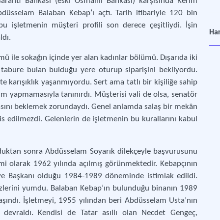
aranti Bankası (eski Osmanlı Bankası) karşısında Kerim
bdüsselam Balaban Kebap’ı açtı. Tarih itibariyle 120 bin
bu işletmenin müşteri profili son derece çeşitliydi. İşin
Har
ldı.
 ile sokağın içinde yer alan kadınlar bölümü. Dışarıda iki
tabure bulan bulduğu yere oturup siparişini bekliyordu.
ste karışıklık yaşanmıyordu. Sert ama tatlı bir kişiliğe sahip
m yapmamasıyla tanınırdı. Müşterisi vali de olsa, senatör
asını beklemek zorundaydı. Genel anlamda salaş bir mekân
 edilmezdi. Gelenlerin de işletmenin bu kurallarını kabul
ulduktan sonra Abdüsselam Soyarık dilekçeyle başvurusunu
mi olarak 1962 yılında açılmış görünmektedir. Kebapçının
diye Başkanı olduğu 1984-1989 döneminde istimlak edildi.
özlerini yumdu. Balaban Kebap’ın bulunduğu binanın 1989
aşındı. İşletmeyi, 1955 yılından beri Abdüsselam Usta’nın
devraldı. Kendisi de Tatar asıllı olan Necdet Gengeç,