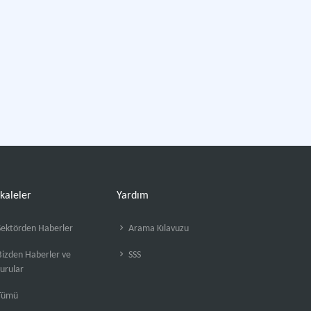
kaleler
Yardım
ektörden Haberler
Arama Kılavuzu
izden Haberler ve
SSS
urular
Tümü