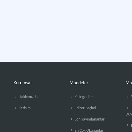
Kurumsal
Maddeler
Ma
Hakkımızda
Kategoriler
S
İletişim
Editör Seçimi
B
Duy
Son Yayımlananlar
En Çok Okunanlar