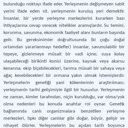
bulunduğu noktayı ifade eder. Yerleşmenin değişmeyen sabit
yerini ifade eden sit, yerleşmenin kuruluş yeri demektir.
İnsanlar, bir yerde yerleşme merkezlerini kurarken bazı
ihtiyaçlarına cevap verecek nitelikler aramışlardır. Su temini,
korunma, savunma, ekonomik faaliyet alanı bunların başında
gelir. Bu gereksinimler doğrultusunda (ki çoğu doğal
ortamdan yararlanmayı hedefler) insanlar, savunulabilir bir
tepeye, gizlenmeye müsait bir vadi içine; suya kolay
ulaşabileceği birikinti konisi üzerine, kaynak veya akarsu
kenarına; ekip biçebilecekleri, tarıma müsait bir sahaya veya
ağaç kesebilecekleri bir ormana yakın olmak istemişlerdir.
Yerleşmelerin genetiği yani kökenlerinin araştırılması;
yerleşmenin tarihi gelişimiyle ilgili bir husustur. Yerleşmenin
ne zaman, kimler tarafından, niçin kurulduğu, var olma/yok
olma nedenleri bu konuda anahtar rol oynar. Genetik
bağlamında canlı organizmalara benzetilen yerleşme
merkezleri, tıpkı diğer canlılar gibi doğar, büyür, gelişir ve
nihayet ölürler. Yerleşmelerin bu açıdan tarih boyunca