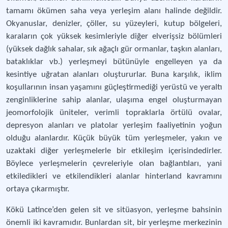
tamamı ökümen saha veya yerleşim alanı halinde değildir.
Okyanuslar, denizler, çöller, su yüzeyleri, kutup bölgeleri,
karaların çok yüksek kesimleriyle diğer elverişsiz bölümleri
(yüksek dağlık sahalar, sık ağaçlı gür ormanlar, taşkın alanları,
bataklıklar vb.) yerleşmeyi bütünüyle engelleyen ya da
kesintiye uğratan alanları oluştururlar. Buna karşılık, iklim
koşullarının insan yaşamını güçleştirmediği yerüstü ve yeraltı
zenginliklerine sahip alanlar, ulaşıma engel oluşturmayan
jeomorfolojik üniteler, verimli topraklarla örtülü ovalar,
depresyon alanları ve platolar yerleşim faaliyetinin yoğun
olduğu alanlardır. Küçük büyük tüm yerleşmeler, yakın ve
uzaktaki diğer yerleşmelerle bir etkileşim içerisindedirler.
Böylece yerleşmelerin çevreleriyle olan bağlantıları, yani
etkiledikleri ve etkilendikleri alanlar hinterland kavramını
ortaya çıkarmıştır.
Kökü Latince’den gelen sit ve sitüasyon, yerleşme bahsinin
önemli iki kavramıdır. Bunlardan sit, bir yerleşme merkezinin