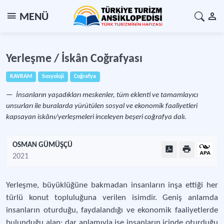
MENÜ
Yerleşme / İskân Coğrafyası
KAVRAM
Sosyoloji
Coğrafya
İnsanların yaşadıkları meskenler, tüm eklenti ve tamamlayıcı
unsurları ile buralarda yürütülen sosyal ve ekonomik faaliyetleri
kapsayan iskânı/yerleşmeleri inceleyen beşeri coğrafya dalı.
OSMAN GÜMÜŞÇÜ
2021
Yerleşme, büyüklüğüne bakmadan insanların inşa ettiği her
türlü konut topluluğuna verilen isimdir. Geniş anlamda
insanların oturduğu, faydalandığı ve ekonomik faaliyetlerde
bulunduğu alan; dar anlamıyla ise insanların içinde oturduğu