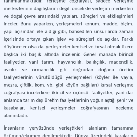
tanımlanmaktadır. Yerleşme coğrafyası, sadece yerleşme
merkezlerinin dağılışlarını değil, öncelikle yerleşim merkezleri
ve doğal çevre arasındaki yapıları, süreçleri ve etkileşimleri
inceler. Bunu yaparken, yerleşmeleri konum, madde, biçim,
yapı açısından ele aldığı gibi, bahsedilen unsurlarda zaman
içerisinde ortaya çıkan işlev ve süreçleri de açıklar. Farklı
düşünceler olsa da, yerleşmeler kentsel ve kırsal olmak üzere
başlıca iki başlık altında incelenir. Genel manada birincil
faaliyetler, yani tarım, hayvancılık, balıkçılık, madencilik,
avcılık ve ormancılık gibi doğrudan doğada üretim
faaliyetlerinin yürütüldüğü yerleşmeleri (köyler ile yayla,
mezra, çiftlik, kom, vb. gibi köyün bağlıları) kırsal yerleşme
coğrafyası incelerken; ikincil ve üçüncül faaliyetler, yani dar
anlamda tarım dışı üretim faaliyetlerinin yoğunlaştığı şehir ve
kasabalar, kentsel yerleşmeler coğrafyasının inceleme
alanındadır.
İnsanların yeryüzünde yerleştikleri alanların tamamına
ökümen/ekümen denilmektedir. Dünya üzerindeki karaların