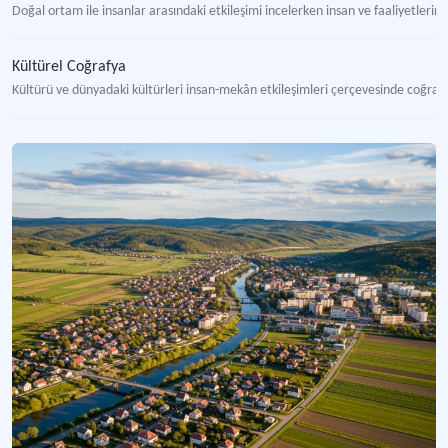
Doğal ortam ile insanlar arasındaki etkileşimi incelerken insan ve faaliyetlerini
Kültürel Coğrafya
Kültürü ve dünyadaki kültürleri insan-mekân etkileşimleri çerçevesinde coğrafyan
Tarihi Coğrafya
Coğrafya ve tarih bilimi arakesitinde yer alan disiplinlerarası bir araştırma sa
Bea Eskişehir Projesi Açılış & İçerik Geliştirme Çalıştayı Sonuç Raporu
Enerji verimliliği ve sürdürülebilir kentleşme alanında önemli katkılar sunmak a
Ulusal Bozkır Koruma Strateji ve Eylem Planı (2021-2030)
Türkiye'nin bozkır ekosistemlerini koruma ve sürdürülebilir yönetimi hedefleye
Coğrafya Müzesi
Coğrafya bilimi ve insanlığın doğayla etkileşimi üzerine bilgi veren önemli kült