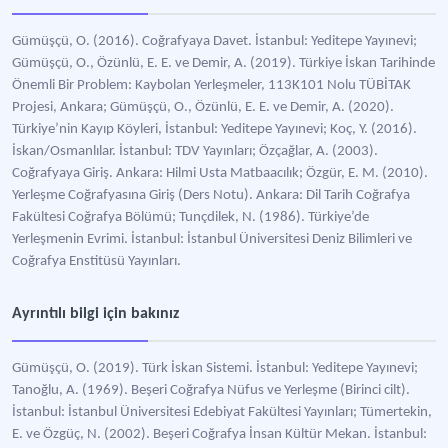
Gümüşçü, O. (2016). Coğrafyaya Davet. İstanbul: Yeditepe Yayınevi;
Gümüşçü, O., Özünlü, E. E. ve Demir, A. (2019). Türkiye İskan Tarihinde
Önemli Bir Problem: Kaybolan Yerleşmeler, 113K101 Nolu TÜBİTAK
Projesi, Ankara; Gümüşçü, O., Özünlü, E. E. ve Demir, A. (2020).
Türkiye’nin Kayıp Köyleri, İstanbul: Yeditepe Yayınevi; Koç, Y. (2016).
İskan/Osmanlılar. İstanbul: TDV Yayınları; Özçağlar, A. (2003).
Coğrafyaya Giriş. Ankara: Hilmi Usta Matbaacılık; Özgür, E. M. (2010).
Yerleşme Coğrafyasına Giriş (Ders Notu). Ankara: Dil Tarih Coğrafya
Fakültesi Coğrafya Bölümü; Tunçdilek, N. (1986). Türkiye’de
Yerleşmenin Evrimi. İstanbul: İstanbul Üniversitesi Deniz Bilimleri ve
Coğrafya Enstitüsü Yayınları.
Ayrıntılı bilgi için bakınız
Gümüşçü, O. (2019). Türk İskan Sistemi. İstanbul: Yeditepe Yayınevi;
Tanoğlu, A. (1969). Beşeri Coğrafya Nüfus ve Yerleşme (Birinci cilt).
İstanbul: İstanbul Üniversitesi Edebiyat Fakültesi Yayınları; Tümertekin,
E. ve Özgüç, N. (2002). Beşeri Coğrafya İnsan Kültür Mekan. İstanbul: