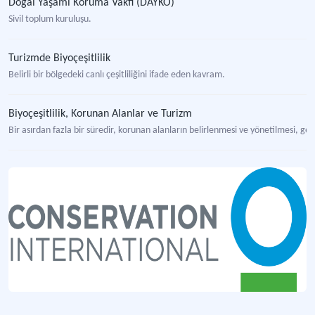
Doğal Yaşamı Koruma Vakfı (DAYKO)
Sivil toplum kuruluşu.
Turizmde Biyoçeşitlilik
Belirli bir bölgedeki canlı çeşitliliğini ifade eden kavram.
Biyoçeşitlilik, Korunan Alanlar ve Turizm
Bir asırdan fazla bir süredir, korunan alanların belirlenmesi ve yönetilmesi, gel
Uzundere Biyolojik Çeşitlilik Stratejisi Ve Eylem Planı
Uzundere'de sürdürülebilir turizmi ve doğal korumayı hedefleyen plan çalışmas
"Gökyüzüne En Yakın Bitkiler: Alpin Çiçekler Projesi Flora Turizmi Eğitimi Bildiriler" Kitabı
Erzurum’un flora turizmi potansiyelini artırmayı ve alpin bitkilerin korunmasını
"Gökyüzüne En Yakın Bitkiler: Alpin Çiçekler" Başlıklı Kitap
Erzurum'un Dumlu, Kargapazarı ve Palandöken dağlarına ait doğal bitkileri tanı