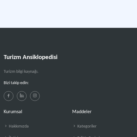
Biyolojik Çeşitlilik Sözleşmesi
Biyolojik Çeşitlilik Sözleşmesi / Convention on Biological Diversity
Küresel biyolojik çeşitliliğin korunması ve sürdürülebilir kullanımını amaçlayan
Turizm Ansiklopedisi
Turizm bilgi kaynağı.
Bizi takip edin:
Kurumsal
Maddeler
Hakkımızda
Kategoriler