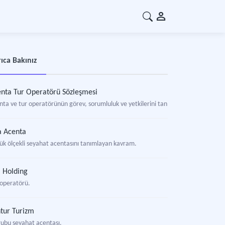
ıca Bakınız
nta Tur Operatörü Sözleşmesi
nta ve tur operatörünün görev, sorumluluk ve yetkilerini tanımlayan, ticari koşull
a Acenta
ük ölçekli seyahat acentasını tanımlayan kavram.
 Holding
 operatörü.
tur Turizm
rubu seyahat acentası.