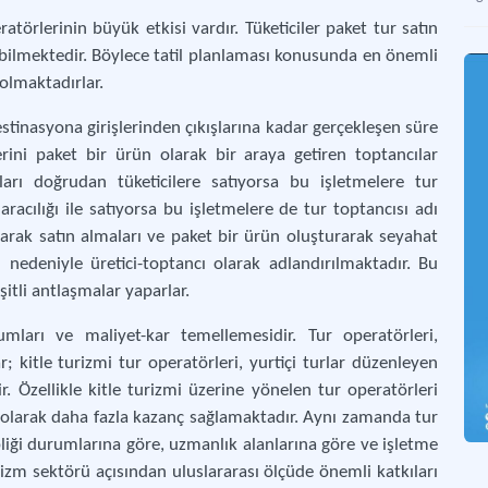
törlerinin büyük etkisi vardır. Tüketiciler paket tur satın
abilmektedir. Böylece tatil planlaması konusunda en önemli
Vas
olmaktadırlar.
A g
stinasyona girişlerinden çıkışlarına kadar gerçekleşen süre
erini paket bir ürün olarak bir araya getiren toptancılar
Fina
rları doğrudan tüketicilere satıyorsa bu işletmelere tur
racılığı ile satıyorsa bu işletmelere de tur toptancısı adı
ATT
 olarak satın almaları ve paket bir ürün oluşturarak seyahat
Tür
rı nedeniyle üretici-toptancı olarak adlandırılmaktadır. Bu
şitli antlaşmalar yaparlar.
Ne
rumları ve maliyet-kar temellemesidir. Tur operatörleri,
Tur
lar; kitle turizmi tur operatörleri, yurtiçi turlar düzenleyen
ir. Özellikle kitle turizmi üzerine yönelen tur operatörleri
Öge
k olarak daha fazla kazanç sağlamaktadır. Aynı zamanda tur
Alm
ipliği durumlarına göre, uzmanlık alanlarına göre ve işletme
rizm sektörü açısından uluslararası ölçüde önemli katkıları
Th