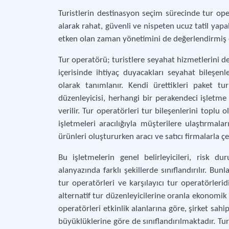
Turistlerin destinasyon seçim sürecinde tur opera
alarak rahat, güvenli ve nispeten ucuz tatil yap
etken olan zaman yönetimini de değerlendirmiş 
Tur operatörü; turistlere seyahat hizmetlerini de
içerisinde ihtiyaç duyacakları seyahat bileşenl
olarak tanımlanır. Kendi ürettikleri paket tu
düzenleyicisi, herhangi bir perakendeci işletme a
verilir. Tur operatörleri tur bileşenlerini toplu
işletmeleri aracılığıyla müşterilere ulaştırmala
ürünleri oluştururken aracı ve satıcı firmalarla çe
Bu işletmelerin genel belirleyicileri, risk du
alanyazında farklı şekillerde sınıflandırılır. Bun
tur operatörleri ve karşılayıcı tur operatörlerid
alternatif tur düzenleyicilerine oranla ekonomi
operatörleri etkinlik alanlarına göre, şirket sah
büyüklüklerine göre de sınıflandırılmaktadır. Tu