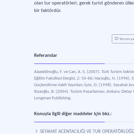
olan tur operatörleri, gerek turist gönderen ülk
bir faktördür.
Yorum y
Referanslar
Alaeddinoğlu, F. ve Can, A. S. (2007). Türk Turizm Sektö
Eğitim Fakültesi Dergisi, 2: 50-66; Hacıoğlu, N. (1996). 
Güçlendirme Vakfı Yayınları; İçöz, O. (1998). Seyahat Ac
Rızaoğlu, B. (2004). Turizm Pazarlaması. Ankara: Detay Ya
Longman Publishing.
Konuyla ilgili diğer maddeler için bkz.:
SEYAHAT ACENTACILIĞI VE TUR OPERATÖRLÜĞ