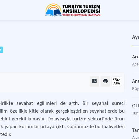
Ayr
ü
Ace
Ace
An
Büy
birlikte seyahat eğilimleri de arttı. Bir seyahat süreci
OTI
ilim özellikle kitle olarak gerçekleştirilen seyahatlerde bu
Tur
ini gerekli kılmıştır. Dolayısıyla turizm sektöründe ürün
ılık yapan kurumlar ortaya çıktı. Günümüzde bu faaliyetleri
Tan
tedir.
A g