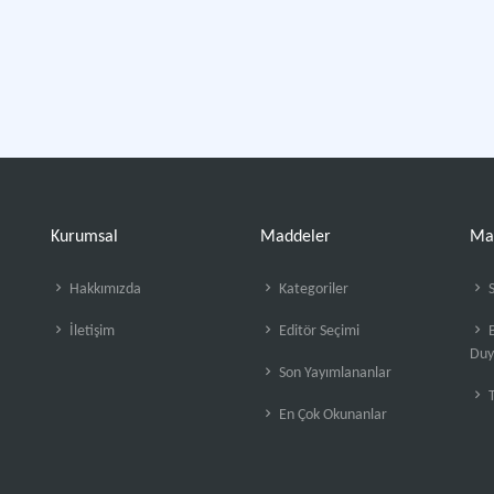
Kurumsal
Maddeler
Ma
Hakkımızda
Kategoriler
S
İletişim
Editör Seçimi
B
Duy
Son Yayımlananlar
En Çok Okunanlar