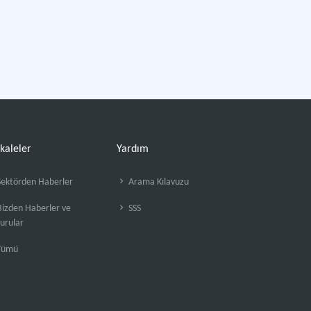
kaleler
Yardım
ektörden Haberler
Arama Kılavuzu
izden Haberler ve
SSS
urular
Tümü