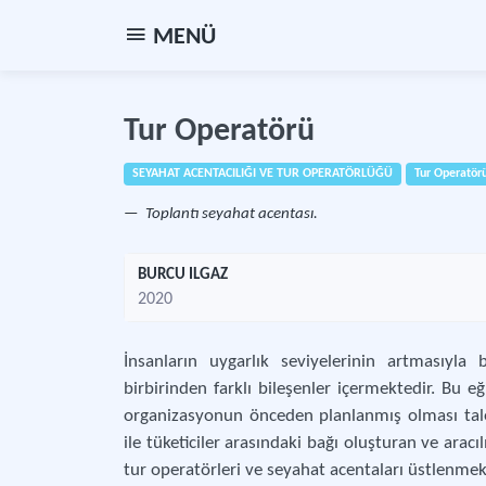
MENÜ
Tur Operatörü
SEYAHAT ACENTACILIĞI VE TUR OPERATÖRLÜĞÜ
Tur Operatör
Toplantı seyahat acentası.
BURCU ILGAZ
2020
İnsanların uygarlık seviyelerinin artmasıyla 
birbirinden farklı bileşenler içermektedir. Bu eğ
organizasyonun önceden planlanmış olması taleb
ile tüketiciler arasındaki bağı oluşturan ve arac
tur operatörleri ve seyahat acentaları üstlenmek