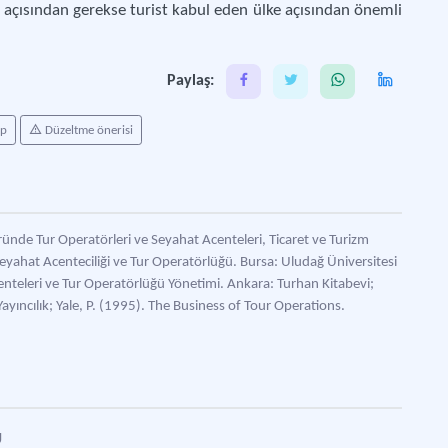
e açısından gerekse turist kabul eden ülke açısından önemli
İlk 
Paylaş:
ap
Düzeltme önerisi
ründe Tur Operatörleri ve Seyahat Acenteleri, Ticaret ve Turizm
Seyahat Acenteciliği ve Tur Operatörlüğü. Bursa: Uludağ Üniversitesi
enteleri ve Tur Operatörlüğü Yönetimi. Ankara: Turhan Kitabevi;
yıncılık; Yale, P. (1995). The Business of Tour Operations.
Ü