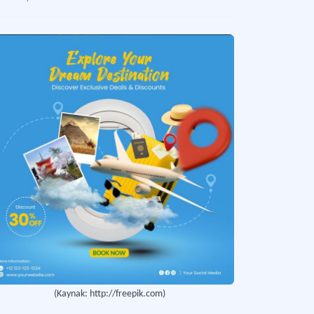
co Turizm
rubu seyahat acentası.
Association of Independent Tour Operators (AITO) / İngiliz Bağımsız Tur Operatörleri Birliği
nsal garanti ile geniş küresel tatil yelpazesi sunan seyahat işletmeleri birliği.
 Touristik
kiye’ye tatil organizasyonu yapan Türk tur operatörü.
ckermann
 operatörü.
r Tours
anya’da kurulan, Almanya’dan Türkiye’ye turist gönderen tur operatörü.
(Kaynak: http://freepik.com)
omas Cook