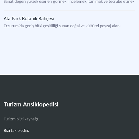
Sanat değeri yüksek eserleri görmek, incelemek, tanımak ve tecrübe etmek için
Ata Park Botanik Bahçesi
Erzurum’da geniş bitki çeşitliliği sunan doğal ve kültürel peyzaj alanı.
Müzik Müzesi
Müzik ile ilgili envanterlerden oluşan müze türü.
Turizm Ansiklopedisi
Turizm bilgi kaynağı.
Bizi takip edin: