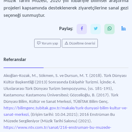
Müzik Tarihi Müzesi, 2020 yılı itibariyle bilimsel araştırma
projeleri kapsamında desteklenerek ziyaretçilerine sanal gezi
seçeneği sunmuştur.
Paylaş:
Yorum yap
Düzeltme önerisi
Referanslar
Akoğlan-Kozak, M., Sökmen, S. ve Dursun, M. T. (2018). Türk Dünyası
Kültür Başkentliği (2013) Sonrasında Eskişehir Turizmi. İçinde; 4.
Uluslararası Türk Dünyası Turizm Sempozyumu, (ss. 181-195),
Kastamonu: Kastamonu Üniversitesi; Gözcelioğlu, B. (2017). Türk
Dünyası Bilim, Kültür ve Sanat Merkezi, TÜBİTAK Bilim Genç.
https://bilimgenc.tubitak.gov.tr/makale/turk-dunyasi-bilim-kultur-ve-
sanat-merkezi,
(Erişim tarihi: 10.04.2021); 2016 Enstrüman Bu
Müzede Sergileniyor (Müzik Tarihi Salonu) (2021).
https://www.ntv.com.tr/sanat/216-enstruman-bu-muzede-