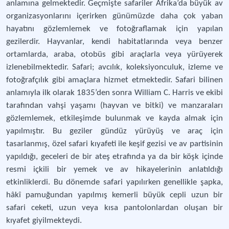
anlamına gelmektedir. Geçmişte safariler Afrika’da büyük av
organizasyonlarını içerirken günümüzde daha çok yaban
hayatını gözlemlemek ve fotoğraflamak için yapılan
gezilerdir. Hayvanlar, kendi habitatlarında veya benzer
ortamlarda, araba, otobüs gibi araçlarla veya yürüyerek
izlenebilmektedir. Safari; avcılık, koleksiyonculuk, izleme ve
fotoğrafçılık gibi amaçlara hizmet etmektedir. Safari bilinen
anlamıyla ilk olarak 1835’den sonra William C. Harris ve ekibi
tarafından vahşi yaşamı (hayvan ve bitki) ve manzaraları
gözlemlemek, etkileşimde bulunmak ve kayda almak için
yapılmıştır. Bu geziler gündüz yürüyüş ve araç için
tasarlanmış, özel safari kıyafeti ile keşif gezisi ve av partisinin
yapıldığı, geceleri de bir ateş etrafında ya da bir köşk içinde
resmi içkili bir yemek ve av hikayelerinin anlatıldığı
etkinliklerdi. Bu dönemde safari yapılırken genellikle şapka,
hâkî pamuğundan yapılmış kemerli büyük cepli uzun bir
safari ceketi, uzun veya kısa pantolonlardan oluşan bir
kıyafet giyilmekteydi.