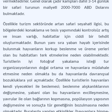
vermektedirler. Genel olarak çadır kampları dahil 3-14 günlük
bir safari turunun maliyeti 2000-7000 ABD Dolarını
bulmaktadır.
Özellikle turizm sektöründe artan safari seyahati ilgisi, bu
bölgelerdeki konaklama ve tesis yapımındaki kontrolsüz artış
ve insan varlığı, habitatlar için ciddi bir tehdit
oluşturmaktadır. Bunun yanı sıra yaban hayatı içerisinde
bulunmak hayvanların korkup beslenme ve üreme yerleri
olan bu habitatları terk etmelerine neden olabilmektedir.
Turistlerin iyi fotoğraf yakalama isteği tur
organizasyonlarının doğal ortama ve hayvanlara müdahale
etmesine neden olmakta bu da hayvanlarda davranışsal
bozukluklara yol açmaktadır. Özellikle turistlerin hayvanları
kendi yiyecekleri ile beslemesi; beslenme alışkanlıklarının
değişmesine, yabani olan bu hayvanların evcilleşmesine,
yavrular ile olan bağlarının kopmasına, popülasyon yapısının
değişmesine ve sonuçta tür genetiğinin bozulmasına neden
olmaktadır. Buralarda yapılan etkinlikler (hayvanlara binme-