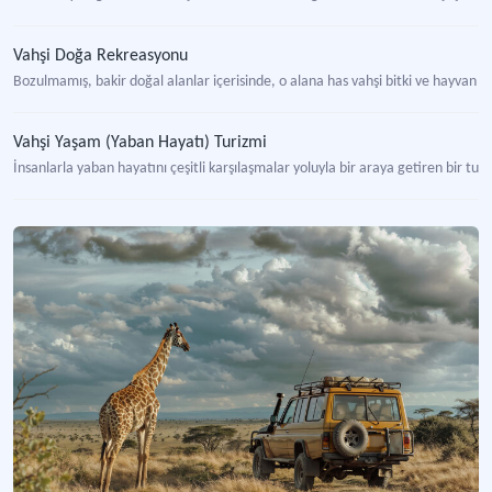
Vahşi Doğa Rekreasyonu
Bozulmamış, bakir doğal alanlar içerisinde, o alana has vahşi bitki ve hayvan f
Vahşi Yaşam (Yaban Hayatı) Turizmi
İnsanlarla yaban hayatını çeşitli karşılaşmalar yoluyla bir araya getiren bir tu
Gökyüzüne En Yakın Bitkiler: Alpin Çiçekler Projesi
Erzurum'da alpin çiçeklerin korunması ve tanıtımı yoluyla sürdürülebilir turizm
Türkiye'nin Doğal Değerleri Fotoğraf Sergisi Bilgilendirme Kitapçığı
Türkiye’nin ekosistem ve biyolojik çeşitliliğini tanıtan sergi albümü.
Bern Sözleşmesi
Avrupa’nın yaban hayatı ve doğal yaşam alanlarının korunmasını amaçlayan ul