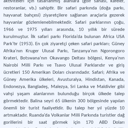
aktiviteleri için tasarlanmış alanlara (golf sahası, kafeler,
restoranlar, vb.) sahiptir. Bir safari parkında (doğa parkı,
hayvanat bahçesi) ziyaretçilere sağlanan araçlarla gezerek
hayvanlar gözlemlenebilmektedir. Safari parklarının çoğu,
1966 ve 1975 yılları arasında, 10 yıllık bir sürede
kurulmuştur. İlk safari parkı Florida’da bulunan Africa USA
Park’tır (1953). En çok ziyaretçi çeken safari parkları; Güney
Afrika’nın Kruger Ulusal Parkı, Tanzanya’nın Ngorongoro
Krateri, Botswana’nın Okavango Deltası bölgesi, Kenya’nın
Nairobi Milli Parkı ve Tsavo Ulusal Parklarıdır ve giriş
ücretleri 150 Amerikan Doları civarındadır. Safari; Afrika ve
Güney Amerika ülkeleri, Avusturalya, Hindistan, Kanada,
Endonezya, Bangladeş, Malezya, Sri Lanka ve Maldivler gibi
vahşi yaşam alanlarının bulunduğu birçok ülkede talep
görmektedir. Balina seyri 65 ülkenin 300 bölgesinde yapılan
önemli bir turist faaliyetidir. Bu talep her yıl yüzde 10
artmaktadır. Ruanda’da Volkanlar Milli Parkında turistler dağ
gorillerini bir saat görmek için 170 ABD Doları